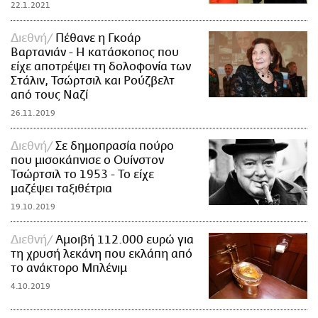
22.1.2021
Διεθνή
Πέθανε η Γκοάρ
Βαρτανιάν - Η κατάσκοπος που
είχε αποτρέψει τη δολοφονία των
Στάλιν, Τσώρτσιλ και Ρούζβελτ
από τους Ναζί
26.11.2019
Διεθνή
Σε δημοπρασία πούρο
που μισοκάπνισε ο Ουίνστον
Τσώρτσιλ το 1953 - Το είχε
μαζέψει ταξιθέτρια
19.10.2019
Διεθνή
Αμοιβή 112.000 ευρώ για
τη χρυσή λεκάνη που εκλάπη από
το ανάκτορο Μπλένιμ
4.10.2019