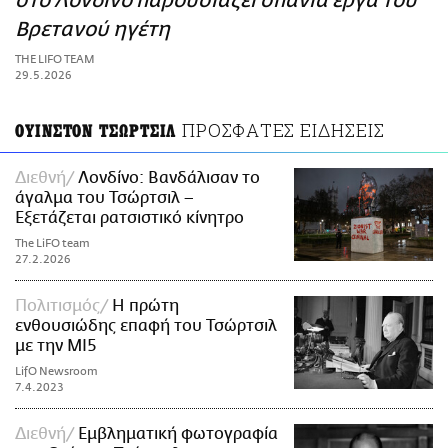
στο Λονδίνο παρουσιάζει σπάνια έργα του
ΑΜΠΑ
Βρετανού ηγέτη
PRINT
THE LIFO TEAM
29.5.2026
ΠΡΟΣΦΑΤΕΣ ΕΙΔΗΣΕΙΣ
ΟΥΙΝΣΤΟΝ ΤΣΩΡΤΣΙΛ
Διεθνή
Λονδίνο: Βανδάλισαν το
άγαλμα του Τσώρτσιλ –
Εξετάζεται ρατσιστικό κίνητρο
The LiFO team
27.2.2026
Πολιτισμός
Η πρώτη
ενθουσιώδης επαφή του Τσώρτσιλ
με την ΜΙ5
LifO Newsroom
7.4.2023
Διεθνή
Εμβληματική φωτογραφία