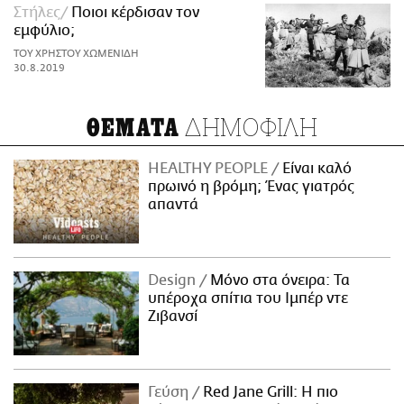
Στήλες
Ποιοι κέρδισαν τον
εμφύλιο;
ΤΟΥ ΧΡΗΣΤΟΥ ΧΩΜΕΝΙΔΗ
30.8.2019
ΔΗΜΟΦΙΛΗ
ΘΕΜΑΤΑ
HEALTHY PEOPLE
Είναι καλό
πρωινό η βρόμη; Ένας γιατρός
απαντά
Design
Μόνο στα όνειρα: Τα
υπέροχα σπίτια του Ιμπέρ ντε
Ζιβανσί
Γεύση
Red Jane Grill: Η πιο