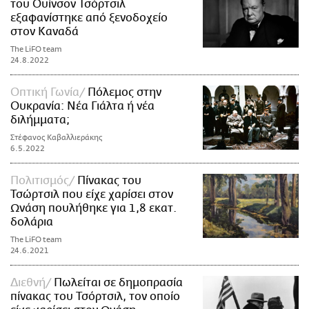
του Ουίνσον Τσόρτσιλ
εξαφανίστηκε από ξενοδοχείο
στον Καναδά
The LiFO team
24.8.2022
Οπτική Γωνία
Πόλεμος στην
Ουκρανία: Νέα Γιάλτα ή νέα
διλήμματα;
Στέφανος Καβαλλιεράκης
6.5.2022
Πολιτισμός
Πίνακας του
Τσώρτσιλ που είχε χαρίσει στον
Ωνάση πουλήθηκε για 1,8 εκατ.
δολάρια
The LiFO team
24.6.2021
Διεθνή
Πωλείται σε δημοπρασία
πίνακας του Τσόρτσιλ, τον οποίο