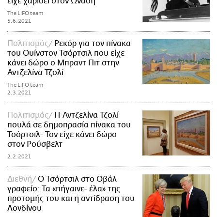
είχε χαρίσει στον Ωνάση
The LiFO team
5.6.2021
Πολιτισμός
Ρεκόρ για τον πίνακα
του Ουίνστον Τσόρτσιλ που είχε
κάνει δώρο ο Μπραντ Πιτ στην
Αντζελίνα Τζολί
The LiFO team
2.3.2021
Πολιτισμός
Η Αντζελίνα Τζολί
πουλά σε δημοπρασία πίνακα του
Τσόρτσιλ- Τον είχε κάνει δώρο
στον Ρούσβελτ
2.2.2021
Διεθνή
Ο Τσόρτσιλ στο Οβάλ
γραφείο: Τα «πήγαινε- έλα» της
προτομής του και η αντίδραση του
Λονδίνου