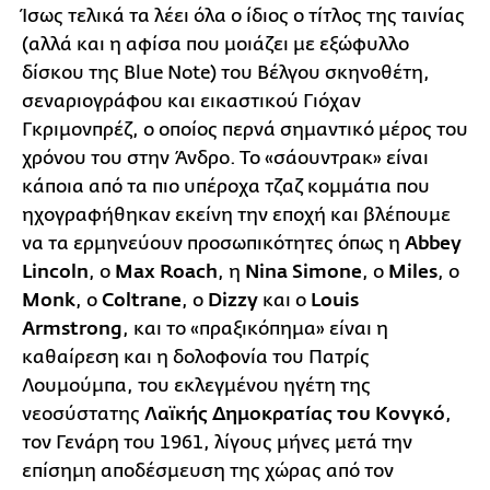
Ίσως τελικά τα λέει όλα ο ίδιος ο τίτλος της ταινίας
(αλλά και η αφίσα που μοιάζει με εξώφυλλο
δίσκου της Blue Note) του Βέλγου σκηνοθέτη,
σεναριογράφου και εικαστικού Γιόχαν
Γκριμονπρέζ, ο οποίος περνά σημαντικό μέρος του
χρόνου του στην Άνδρο. Το «σάουντρακ» είναι
κάποια από τα πιο υπέροχα τζαζ κομμάτια που
ηχογραφήθηκαν εκείνη την εποχή και βλέπουμε
να τα ερμηνεύουν προσωπικότητες όπως η
Abbey
Lincoln
, ο
Max Roach
, η
Nina Simone
, ο
Miles
, o
Monk
, o
Coltrane
, o
Dizzy
και ο
Louis
Armstrong
, και το «πραξικόπημα» είναι η
καθαίρεση και η δολοφονία του Πατρίς
Λουμούμπα, του εκλεγμένου ηγέτη της
νεοσύστατης
Λαϊκής Δημοκρατίας του Κονγκό
,
τον Γενάρη του 1961, λίγους μήνες μετά την
επίσημη αποδέσμευση της χώρας από τον