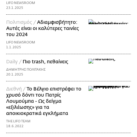
LIFO NEWSROOM
23.1.2025
Πολιτισμός /
Αδιαμφισβήτητο:
Αυτές είναι οι καλύτερες ταινίες
του 2024
LIFO NEWSROOM
1.1.2025
Daily /
Πιο trash, πεθαίνεις
ΔΗΜΗΤΡΗΣ ΠΟΛΙΤΑΚΗΣ
20.1.2025
Διεθνή /
Το Βέλγιο επιστρέφει το
χρυσό δόντι του Πατρίς
Λουμούμπα - Ως δείγμα
«εξιλέωσης» για τα
αποικιοκρατικά εγκλήματα
THE LIFO TEAM
18.6.2022