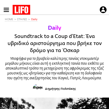
Παράκαμψη
προς
το
HOME
ΣΤΗΛΕΣ
Daily
κυρίως
Daily
περιεχόμενο
Soundtrack to a Coup d’Etat: Ένα
υβριδικό αριστούργημα που βρήκε τον
δρόμο για τα Όσκαρ
Υποψήφια για το βραβείο καλύτερης ταινίας ντοκιμαντέρ
μεγάλου μήκους είναι αυτή η εκπληκτική ταινία που εκθέτει με
αποκαλυπτικό τρόπο τη μεταχείριση της αφρόκρεμας της τζαζ
μουσικής ως «βιτρίνας» για την καθαίρεση και τη δολοφονία
του ηγέτη της ανεξαρτησίας του Κογκό, Πατρίς Λουμούμπα.
Δημήτρης Πολιτάκης