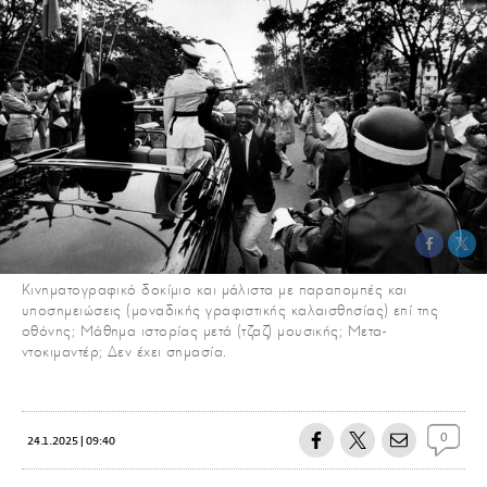
Κινηματογραφικό δοκίμιο και μάλιστα με παραπομπές και
υποσημειώσεις (μοναδικής γραφιστικής καλαισθησίας) επί της
οθόνης; Μάθημα ιστορίας μετά (τζαζ) μουσικής; Μετα-
ντοκιμαντέρ; Δεν έχει σημασία.
0
24.1.2025 | 09:40