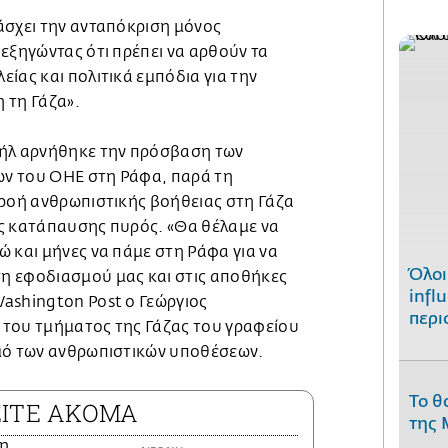
άσχει την ανταπόκριση μόνος
εξηγώντας ότι πρέπει να αρθούν τα
ίας και πολιτικά εμπόδια για την
 τη Γάζα».
αήλ αρνήθηκε την πρόσβαση των
ν του ΟΗΕ στη Ράφα, παρά τη
 ροή ανθρωπιστικής βοήθειας στη Γάζα
ς κατάπαυσης πυρός. «Θα θέλαμε να
 και μήνες να πάμε στη Ράφα για να
Όλοι
η εφοδιασμού μας και στις αποθήκες
infl
ashington Post ο Γεώργιος
περι
του τμήματος της Γάζας του γραφείου
μό των ανθρωπιστικών υποθέσεων.
Το θ
ΕΙΤΕ ΑΚΟΜΑ
της 