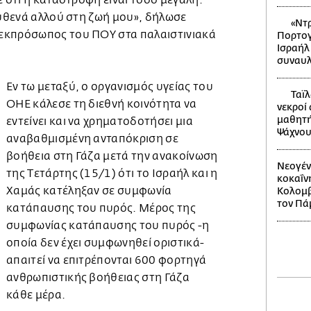
ε ότι η καταστροφή είναι τόσο μεγάλη.
ουθενά αλλού στη ζωή μου», δήλωσε
«Ντρ
εκπρόσωπος του ΠΟΥ στα παλαιστινιακά
Πορτογ
Ισραήλ
συναυλ
Εν τω μεταξύ, ο οργανισμός υγείας του
Ταϊλ
ΟΗΕ κάλεσε τη διεθνή κοινότητα να
νεκροί
μαθητή
εντείνει και να χρηματοδοτήσει μια
Ψάχνου
αναβαθμισμένη ανταπόκριση σε
βοήθεια στη Γάζα μετά την ανακοίνωση
Νεογέν
της Τετάρτης (15/1) ότι το Ισραήλ και η
κοκαΐν
Χαμάς κατέληξαν σε συμφωνία
Κολομβί
τον Πά
κατάπαυσης του πυρός. Μέρος της
συμφωνίας κατάπαυσης του πυρός -η
οποία δεν έχει συμφωνηθεί οριστικά-
απαιτεί να επιτρέπονται 600 φορτηγά
ανθρωπιστικής βοήθειας στη Γάζα
κάθε μέρα.