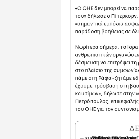
«Ο ΟΗΕ δεν μπορεί να παρ
του» δήλωσε ο Πίπερκορν, 
«σημαντικά εμπόδια ασφαλε
παράδοση βοήθειας σε όλη
Νωρίτερα σήμερα, το Ισρ
ανθρωπιστικών οργανώσεω
δέσμευση να επιτρέψει τη
στο πλαίσιο της συμφωνία
πάμε στη Ράφα -ζητάμε εδώ
έχουμε πρόσβαση στη βάσ
καυσίμων», δήλωσε στην W
Πετρόπουλος, επικεφαλής 
του ΟΗΕ για τον συντονισ
Δ