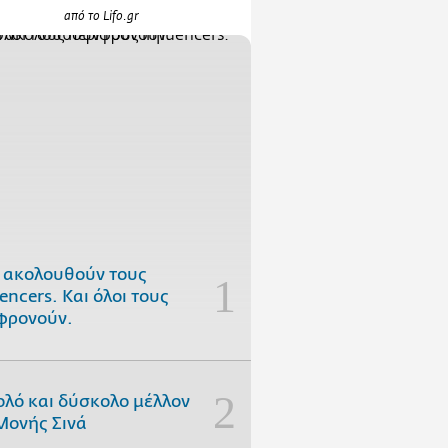
από το Lifo.gr
 ακολουθούν τους
uencers. Και όλοι τους
φρονούν.
ολό και δύσκολο μέλλον
Μονής Σινά