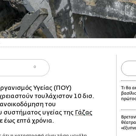
Α
0
ργανισμός Υγείας (ΠΟΥ)
Τι θα 
βασίλι
 χρειαστούν τουλάχιστον 10 δισ.
πρώτος
ν ανοικοδόμηση του
 συστήματος υγείας της
Γάζας
Βρετανί
ε έως επτά χρόνια.
θέατρα
«έξυπν