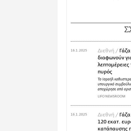
Σ
Διεθνή /
Γάζα
16.1.2025
διαφωνούν για
λεπτομέρειες
πυρός
Το Ισραήλ καθυστερε
υπουργικό συμβούλιο
αποχώρησε από ορισ
LIFO NEWSROOM
Διεθνή /
Γάζα
16.1.2025
120 εκατ. ευρ
κατάπαυσης 