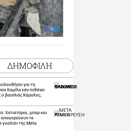
ΔΗΜΟΦΙΛΗ
ακολουθήσει για τη
σσα Καμίλα εάν πεθάνει
 ο βασιλιάς Κάρολος;
α: Εστιατόρια, μπαρ και
 απαγορεύουν τα
α γυαλιά» της Meta