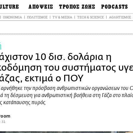
ULTURE
ΑΠΟΨΕΙΣ
ΤΡΟΠΟΣ ΖΩΗΣ
PODCASTS
θόνες
Ιδέες
Μόδα & Στυλ
Σκληρές Αλήθειε
ΟΙΚΟΝΟΜΊΑ
ΠΟΛΙΤΙΣΜΌΣ
TV & MEDIA
TECH & SCIENCE
ΑΘΛΗΤΙΣΜΌΣ
OnDemand
ουσική
Στήλες
Γεύση
Σκληρές Αλήθειε
έατρο
Οπτική Γωνία
Υγεία & Σώμα
Αληθινά Εγκλήμα
καστικά
Guests
Ταξίδια
ή
Άλλο ένα podcas
βλίο
Επιστολές
Συνταγές
3.0
άχιστον 10 δισ. δολάρια η
χαιολογία &
Living
Ψυχή & Σώμα
τορία
Urban
Άκου την επιστή
κοδόμηση του συστήματος υγε
sign
Αγορά
Ιστορία μιας πόλη
ωτογραφία
Γάζας, εκτιμά ο ΠΟΥ
Pulp Fiction
Radio Lifo
λ αρνήθηκε την πρόσβαση ανθρωπιστικών οργανώσεων του 
ά τη δέσμευση για ανθρωπιστική βοήθεια στη Γάζα στο πλαί
The Review
ς κατάπαυσης πυρός
LiFO Politics
Το κρασί με απλά
λόγια
sroom
3:31
Ζούμε, ρε!