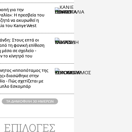
οπή για την
αλία»: Η πρεσβεία του
 ζητά να ακυρωθεί η
ία του Kanye West
άνδη: Στους επτά οι
 από τη φονική επίθεση
 μέσα σε σχολείο -
ν το κίνητρό του
νητος «ιπποπόταμος της
ης» διασώθηκε στην
α - Πώς σχετίζεται με
μπλο Εσκομπάρ
ΤΑ ΔΗΜΟΦΙΛΗ 30 ΗΜΕΡΩΝ
ΕΠΙΛΟΓΕΣ