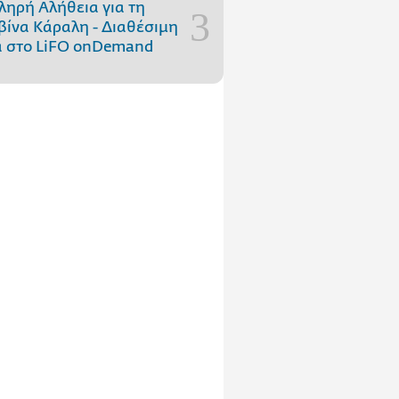
ληρή Αλήθεια για τη
ίνα Κάραλη - Διαθέσιμη
 στo LiFO onDemand