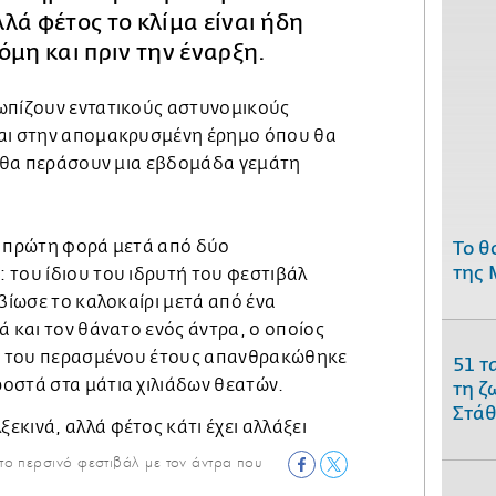
λά φέτος το κλίμα είναι ήδη
όμη και πριν την έναρξη.
ωπίζουν εντατικούς αστυνομικούς
ται στην απομακρυσμένη έρημο όπου θα
ι θα περάσουν μια εβδομάδα γεμάτη
α πρώτη φορά μετά από δύο
Το θ
της 
 του ίδιου του ιδρυτή του φεστιβάλ
εβίωσε το καλοκαίρι μετά από ένα
ά και τον θάνατο ενός άντρα, ο οποίος
ες του περασμένου έτους απανθρακώθηκε
51 τ
οστά στα μάτια χιλιάδων θεατών.
τη ζ
Στάθ
ο περσινό φεστιβάλ με τον άντρα που