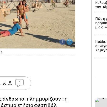
Κολομβί
τον Πά
Πώς η 
πριγκίπ
μία οι
Ιταλία
συναγε
27 μεγά
ς,
0
ες άνθρωποι πλημμυρίζουν τη
διάσημο ετήσιο φεστιβάλ