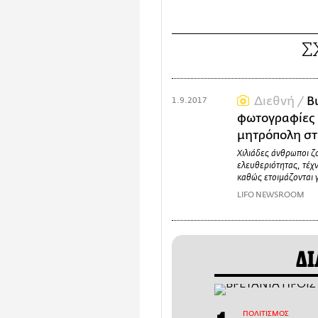
Σ
Διεθνή /
B
1.9.2017
φωτογραφίες 
μητρόπολη σ
Χιλιάδες άνθρωποι ζ
ελευθεριότητας, τέχ
καθώς ετοιμάζονται 
LIFO NEWSROOM
ΔΙ
ΠΟΛΙΤΙΣΜΟΣ