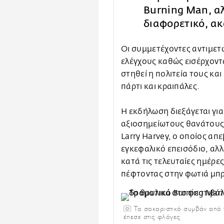
Burning Man, αλ
διαφορετικό, ακ
Οι συμμετέχοντες αντιμετ
ελέγχους καθώς εισέρχον
στηθεί η πολιτεία τους κα
πάρτι και κραιπάλες.
Η εκδήλωση διεξάγεται γι
αξιοσημείωτους θανάτους:
Larry Harvey, ο οποίος απ
εγκεφαλικό επεισόδιο, αλλ
κατά τις τελευταίες ημέρ
πέφτοντας στην φωτιά μπρ
To σοκαριστικό συμβάν από τ
έπεσε στις φλόγες