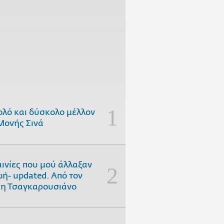
ολό και δύσκολο μέλλον
Μονής Σινά
αινίες που μού άλλαξαν
ωή- updated. Aπό τον
η Τσαγκαρουσιάνο