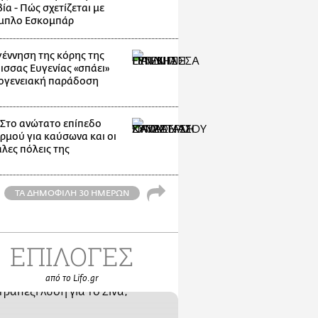
α - Πώς σχετίζεται με
μπλο Εσκομπάρ
γέννηση της κόρης της
ισσας Ευγενίας «σπάει»
κογενειακή παράδοση
: Στο ανώτατο επίπεδο
ρμού για καύσωνα και οι
λες πόλεις της
ΤΑ ΔΗΜΟΦΙΛΗ 30 ΗΜΕΡΩΝ
ΕΠΙΛΟΓΕΣ
από το Lifo.gr