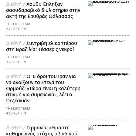
Διεθνή /
Χούθι: Έπληξαν
σαουδαραβικό διυλιστήριο στην
ακτή της Ερυθράς Θάλασσας
THE LIFO TEAM
2 ΩΡΕΣ ΠΡΙΝ
Διεθνή /
Συντριβή ελικοπτέρου
στη Βραζιλία: Τέσσερις νεκροί
THE LIFO TEAM
3 ΩΡΕΣ ΠΡΙΝ
Διεθνή /
Οι 6 όροι του Ιράν για
να ανοίξουν τα Στενά του
Ορμούζ: «Τώρα είναι η καλύτερη
στιγμή για συμφωνία», λέει ο
Πεζεσκιάν
THE LIFO TEAM
4 ΩΡΕΣ ΠΡΙΝ
Διεθνή /
Γερμανία: «Είμαστε
καθημερινός στόχος υβριδικού