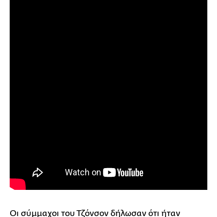
Οι σύμμαχοι του Τζόνσον δήλωσαν ότι ήταν