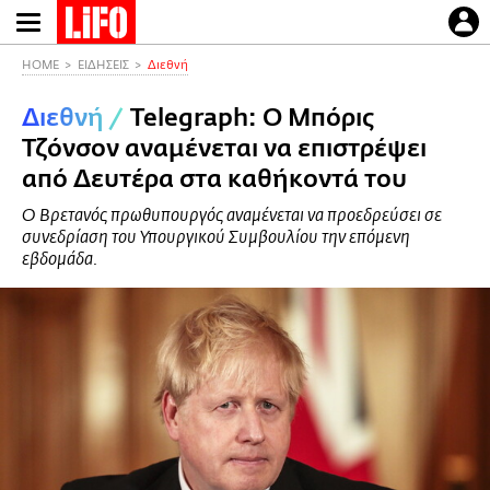
Παράκαμψη
προς
το
HOME
ΕΙΔΗΣΕΙΣ
Διεθνή
κυρίως
Διεθνή
/
Telegraph: Ο Μπόρις
περιεχόμενο
Τζόνσον αναμένεται να επιστρέψει
από Δευτέρα στα καθήκοντά του
Ο Βρετανός πρωθυπουργός αναμένεται να προεδρεύσει σε
συνεδρίαση του Υπουργικού Συμβουλίου την επόμενη
εβδομάδα.