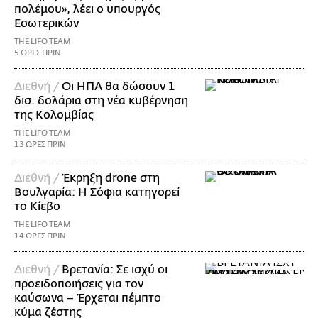
πολέμου», λέει ο υπουργός
Εσωτερικών
THE LIFO TEAM
5 ΩΡΕΣ ΠΡΙΝ
Διεθνή /
Οι ΗΠΑ θα δώσουν 1
δισ. δολάρια στη νέα κυβέρνηση
της Κολομβίας
THE LIFO TEAM
13 ΩΡΕΣ ΠΡΙΝ
Διεθνή /
Έκρηξη drone στη
Βουλγαρία: Η Σόφια κατηγορεί
το Κίεβο
THE LIFO TEAM
14 ΩΡΕΣ ΠΡΙΝ
Διεθνή /
Βρετανία: Σε ισχύ οι
προειδοποιήσεις για τον
καύσωνα – Έρχεται πέμπτο
κύμα ζέστης