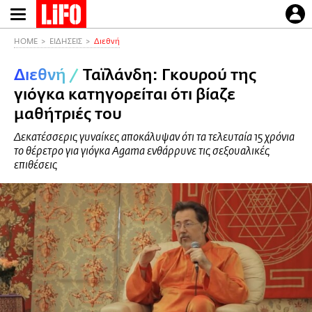
Παράκαμψη
προς
το
HOME
ΕΙΔΗΣΕΙΣ
Διεθνή
κυρίως
Διεθνή
/
Ταϊλάνδη: Γκουρού της
περιεχόμενο
γιόγκα κατηγορείται ότι βίαζε
μαθήτριές του
Δεκατέσσερις γυναίκες αποκάλυψαν ότι τα τελευταία 15 χρόνια
το θέρετρο για γιόγκα Agama ενθάρρυνε τις σεξουαλικές
επιθέσεις