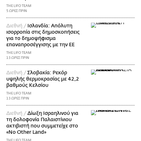
THE LIFO TEAM
5 ΩΡΕΣ ΠΡΙΝ
Διεθνή /
Ισλανδία: Απόλυτη
ισορροπία στις δημοσκοπήσεις
για το δημοψήφισμα
επαναπροσέγγισης με την ΕΕ
THE LIFO TEAM
13 ΩΡΕΣ ΠΡΙΝ
Διεθνή /
Σλοβακία: Ρεκόρ
υψηλής θερμοκρασίας με 42,2
βαθμούς Κελσίου
THE LIFO TEAM
13 ΩΡΕΣ ΠΡΙΝ
Διεθνή /
Δίωξη Ισραηλινού για
τη δολοφονία Παλαιστίνιου
ακτιβιστή που συμμετείχε στο
«No Other Land»
THE LIFO TEAM