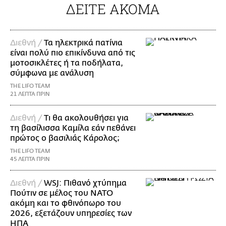
ΔΕΙΤΕ ΑΚΟΜΑ
Διεθνή /
Τα ηλεκτρικά πατίνια
είναι πολύ πιο επικίνδυνα από τις
μοτοσικλέτες ή τα ποδήλατα,
σύμφωνα με ανάλυση
THE LIFO TEAM
21 ΛΕΠΤΑ ΠΡΙΝ
Διεθνή /
Τι θα ακολουθήσει για
τη βασίλισσα Καμίλα εάν πεθάνει
πρώτος ο βασιλιάς Κάρολος;
THE LIFO TEAM
45 ΛΕΠΤΑ ΠΡΙΝ
Διεθνή /
WSJ: Πιθανό χτύπημα
Πούτιν σε μέλος του ΝΑΤΟ
ακόμη και το φθινόπωρο του
2026, εξετάζουν υπηρεσίες των
ΗΠΑ