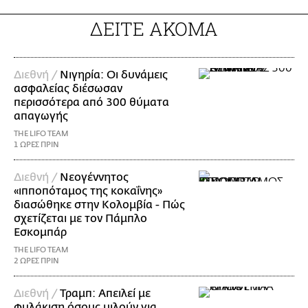
ΔΕΙΤΕ ΑΚΟΜΑ
Διεθνή /
Νιγηρία: Οι δυνάμεις
ασφαλείας διέσωσαν
περισσότερα από 300 θύματα
απαγωγής
THE LIFO TEAM
1 ΩΡΕΣ ΠΡΙΝ
Διεθνή /
Νεογέννητος
«ιπποπόταμος της κοκαΐνης»
διασώθηκε στην Κολομβία - Πώς
σχετίζεται με τον Πάμπλο
Εσκομπάρ
THE LIFO TEAM
2 ΩΡΕΣ ΠΡΙΝ
Διεθνή /
Τραμπ: Απειλεί με
φυλάκιση όσους μιλούν για