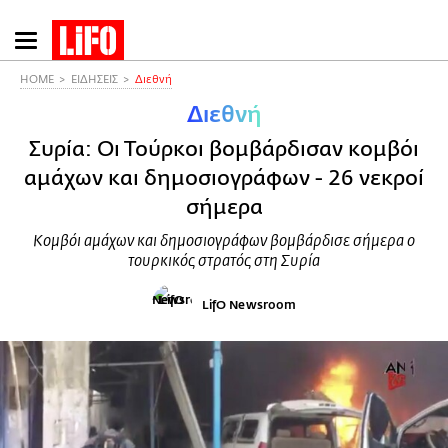
Παράκαμψη
προς
το
HOME
ΕΙΔΗΣΕΙΣ
Διεθνή
κυρίως
Διεθνή
περιεχόμενο
Συρία: Oι Τούρκοι βομβάρδισαν κομβόι
αμάχων και δημοσιογράφων - 26 νεκροί
σήμερα
Κομβόι αμάχων και δημοσιογράφων βομβάρδισε σήμερα ο
τουρκικός στρατός στη Συρία
LifO Newsroom