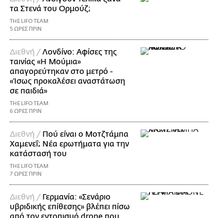
τα Στενά του Ορμούζ;
THE LIFO TEAM
5 ΩΡΕΣ ΠΡΙΝ
Διεθνή /
Λονδίνο: Αφίσες της
ταινίας «Η Μούμια»
απαγορεύτηκαν στο μετρό -
«Ίσως προκαλέσει αναστάτωση
σε παιδιά»
THE LIFO TEAM
6 ΩΡΕΣ ΠΡΙΝ
Διεθνή /
Πού είναι ο Μοτζτάμπα
Χαμενεΐ; Νέα ερωτήματα για την
κατάστασή του
THE LIFO TEAM
7 ΩΡΕΣ ΠΡΙΝ
Διεθνή /
Γερμανία: «Σενάριο
υβριδικής επίθεσης» βλέπει πίσω
από τον εντοπισμό drone που