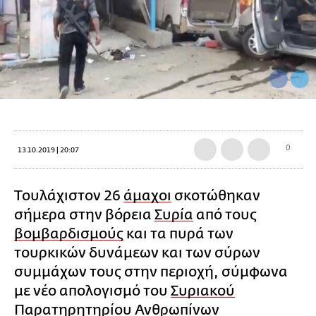
0
13.10.2019 | 20:07
Τουλάχιστον 26
άμαχοι
σκοτώθηκαν
σήμερα στην βόρεια
Συρία
από τους
βομβαρδισμούς
και τα πυρά των
τουρκικών δυνάμεων και των σύρων
συμμάχων τους στην περιοχή, σύμφωνα
με νέο απολογισμό του
Συριακού
Παρατηρητηρίου Ανθρωπίνων