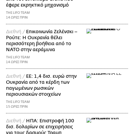
έφερε εκρηκτικό μηχανισμό
THE LIFO TEAM
14 ΩΡΕΣ ΠΡΙΝ
Διεθνή /
Επικοινωνία Ζελένσκι –
Ρούτε: Η Ουκρανία θέλει
περισσότερη βοήθεια από το
ΝΑΤΟ στην αεράμυνα
THE LIFO TEAM
14 ΩΡΕΣ ΠΡΙΝ
Διεθνή /
ΕΕ: 1,4 δισ. ευρώ στην
Ουκρανία από τα κέρδη των
παγωμένων ρωσικών
περιουσιακών στοιχείων
THE LIFO TEAM
15 ΩΡΕΣ ΠΡΙΝ
Διεθνή /
ΗΠΑ: Επιστροφή 100
δισ. δολαρίων σε επιχειρήσεις
για τους δασμούς Τραμπ