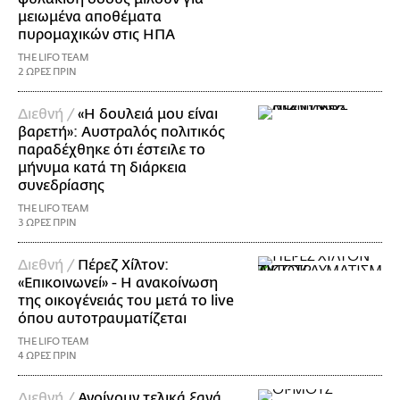
μειωμένα αποθέματα
πυρομαχικών στις ΗΠΑ
THE LIFO TEAM
2 ΩΡΕΣ ΠΡΙΝ
Διεθνή /
«Η δουλειά μου είναι
βαρετή»: Αυστραλός πολιτικός
παραδέχθηκε ότι έστειλε το
μήνυμα κατά τη διάρκεια
συνεδρίασης
THE LIFO TEAM
3 ΩΡΕΣ ΠΡΙΝ
Διεθνή /
Πέρεζ Χίλτον:
«Επικοινωνεί» - Η ανακοίνωση
της οικογένειάς του μετά το live
όπου αυτοτραυματίζεται
THE LIFO TEAM
4 ΩΡΕΣ ΠΡΙΝ
Διεθνή /
Ανοίγουν τελικά ξανά