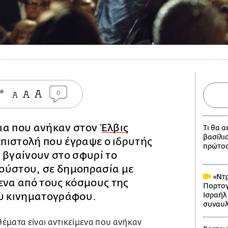
0
ια που ανήκαν στον
Έλβις
Τι θα 
βασίλι
επιστολή που έγραψε ο ιδρυτής
πρώτος
 βγαίνουν στο σφυρί το
ούστου, σε δημοπρασία με
«Ντρ
ενα από τους κόσμους της
Πορτογ
ου κινηματογράφου.
Ισραήλ
συναυλ
έματα είναι αντικείμενα που ανήκαν