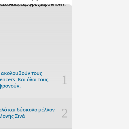
 ακολουθούν τους
uencers. Και όλοι τους
φρονούν.
ολό και δύσκολο μέλλον
Μονής Σινά