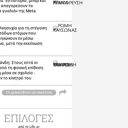
α: Εστιατόρια, μπαρ και
 απαγορεύουν τα
α γυαλιά» της Meta
Ανησυχία για τη στέγαση
τάδων ατόμων που
ηνώνουν εν μέσω
α, μετά την εκκένωση
άνδη: Στους επτά οι
 από τη φονική επίθεση
 μέσα σε σχολείο -
ν το κίνητρό του
ΤΑ ΔΗΜΟΦΙΛΗ 30 ΗΜΕΡΩΝ
ΕΠΙΛΟΓΕΣ
από το Lifo.gr