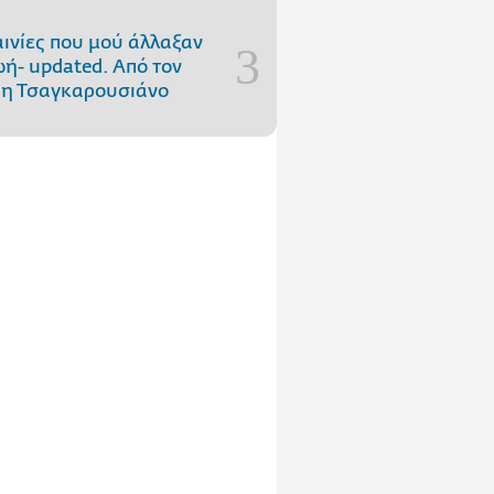
αινίες που μού άλλαξαν
ωή- updated. Aπό τον
η Τσαγκαρουσιάνο