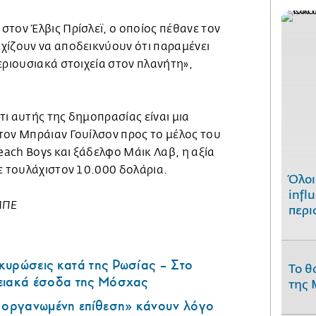
τον Έλβις Πρίσλεϊ, ο οποίος πέθανε τον
χίζουν να αποδεικνύουν ότι παραμένει
εριουσιακά στοιχεία στον πλανήτη»,
ι αυτής της δημοπρασίας είναι μια
τον Μπράιαν Γουίλσον προς το μέλος του
ach Boys και ξάδελφο Μάικ Λαβ, η αξία
σε τουλάχιστον 10.000 δολάρια.
Όλοι
infl
ΜΠΕ
περι
κυρώσεις κατά της Ρωσίας – Στο
Το θ
ειακά έσοδα της Μόσχας
της 
ά οργανωμένη επίθεση» κάνουν λόγο