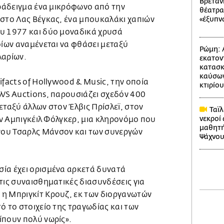
Βρετανί
αράδειγμα ένα μικρόφωνο από την
θέατρα
 στο Λας Βέγκας, ένα μπουκαλάκι χαπιών
«έξυπν
υ 1977 και δύο μοναδικά χρυσά
οίων αναμένεται να φθάσει μεταξύ
Ρώμη: 
λαρίων.
εκατον
κατασκ
καύσων
ifacts of Hollywood & Music, την οποία
κτιρίου
GWS Auctions, παρουσιάζει σχεδόν 400
εταξύ άλλων στον Έλβις Πρίσλεϊ, στον
Ταϊλ
νεκροί
την Αμπιγκέιλ Φόλγκερ, μια κληρονόμο που
μαθητή
ου Τσαρλς Μάνσον και των συνεργών
Ψάχνου
ία έχει ορισμένα αρκετά δυνατά
τις συναισθηματικές διασυνδέσεις για
η Μπριγκίτ Κρουζ, εκ των διοργανωτών
ό το στοιχείο της τραγωδίας και των
ίπουν πολύ νωρίς».