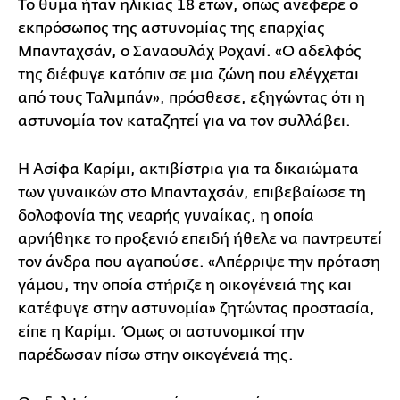
Το θύμα ήταν ηλικίας 18 ετών, όπως ανέφερε ο
εκπρόσωπος της αστυνομίας της επαρχίας
Μπανταχσάν, ο Σαναουλάχ Ροχανί. «Ο αδελφός
της διέφυγε κατόπιν σε μια ζώνη που ελέγχεται
από τους Ταλιμπάν», πρόσθεσε, εξηγώντας ότι η
αστυνομία τον καταζητεί για να τον συλλάβει.
Η Ασίφα Καρίμι, ακτιβίστρια για τα δικαιώματα
των γυναικών στο Μπανταχσάν, επιβεβαίωσε τη
δολοφονία της νεαρής γυναίκας, η οποία
αρνήθηκε το προξενιό επειδή ήθελε να παντρευτεί
τον άνδρα που αγαπούσε. «Απέρριψε την πρόταση
γάμου, την οποία στήριζε η οικογένειά της και
κατέφυγε στην αστυνομία» ζητώντας προστασία,
είπε η Καρίμι. Όμως οι αστυνομικοί την
παρέδωσαν πίσω στην οικογένειά της.