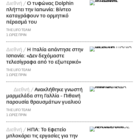
Διεθνή /
Ο τυφώνας Dolphin
πλήττει την Ιαπωνία: Βίντεο
καταγράφουν το ορμητικό
πέρασμά του
THE LIFO TEAM
1 ΩΡΕΣ ΠΡΙΝ
Διεθνή /
Η Ιταλία απάντησε στην
Ισπανία: «Δεν δεχόμαστε
τελεσίγραφα από το εξωτερικό»
THE LIFO TEAM
1 ΩΡΕΣ ΠΡΙΝ
Διεθνή /
Ανακλήθηκε γνωστή
μαρμελάδα στη Γαλλία - Πιθανή
παρουσία θραυσμάτων γυαλιού
THE LIFO TEAM
1 ΩΡΕΣ ΠΡΙΝ
Διεθνή /
ΗΠΑ: Το Εφετείο
μπλοκάρει τις εργασίες για την