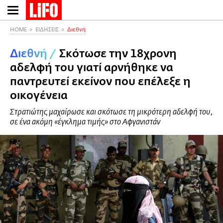
Παράκαμψη
προς
το
HOME
ΕΙΔΗΣΕΙΣ
Διεθνή
κυρίως
Διεθνή
/
Σκότωσε την 18χρονη
περιεχόμενο
αδελφή του γιατί αρνήθηκε να
παντρευτεί εκείνον που επέλεξε η
οικογένεια
Στρατιώτης μαχαίρωσε και σκότωσε τη μικρότερη αδελφή του,
σε ένα ακόμη «έγκλημα τιμής» στο Αφγανιστάν