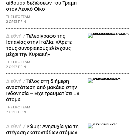
αίθουσα δεξιώσεων του Τραμπ
στον Λευκό Οίκο
THE LIFO TEAM
2 ΩΡΕΣ ΠΡΙΝ
Διεθνή /
Τελεσίγραφο της
Ισπανίας στην Ιταλία: «Άρετε
τους συνοριακούς ελέγχους
μέχρι την Κυριακή»
THE LIFO TEAM
2 ΩΡΕΣ ΠΡΙΝ
Διεθνή /
Τέλος στη διήμερη
αναστάτωση από μακάκο στην
Ινδονησία – Είχε τραυματίσει 18
άτομα
THE LIFO TEAM
2 ΩΡΕΣ ΠΡΙΝ
Διεθνή /
Ρώμη: Ανησυχία για τη
στέγαση εκατοντάδων ατόμων