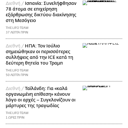
Διεθνή /
Ισπανία: Συνελήφθησαν
78 άτομα σε επιχείρηση
εξάρθρωσης δικτύου διακίνησης
στη Μεσόγειο
THE LIFO TEAM
37 ΛΕΠΤΑ ΠΡΙΝ
Διεθνή /
ΗΠΑ: Τον Ιούλιο
σημειώθηκαν οι περισσότερες
συλλήψεις από την ICE κατά τη
δεύτερη θητεία του Τραμπ
THE LIFO TEAM
50 ΛΕΠΤΑ ΠΡΙΝ
Διεθνή /
Ταϊλάνδη: Για «καλά
οργανωμένη επίθεση» κάνουν
λόγο οι αρχές – Συγκλονίζουν οι
μάρτυρες της τραγωδίας
THE LIFO TEAM
1 ΩΡΕΣ ΠΡΙΝ