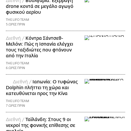
Διεθνή /
Βουλγαρία: Εξερράγη
drone κοντά σε μεγάλο αγωγό
φυσικού αερίου
THE LIFO TEAM
5 ΩΡΕΣ ΠΡΙΝ
Διεθνή /
Κόντρα Σάντσεθ-
Μελόνι: Πώς η Ισπανία ελέγχει
τους ταξιδιώτες που φτάνουν
από την Ιταλία
THE LIFO TEAM
6 ΩΡΕΣ ΠΡΙΝ
Διεθνή /
Ιαπωνία: Ο τυφώνας
Dolphin πλήττει τη χώρα και
κατευθύνεται προς την Κίνα
THE LIFO TEAM
7 ΩΡΕΣ ΠΡΙΝ
Διεθνή /
Ταϊλάνδη: Στους 9 οι
νεκροί της φονικής επίθεσης σε