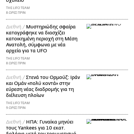
σχολείο
THE LIFO TEAM
8 ΩΡΕΣ ΠΡΙΝ
Διεθνή /
Μυστηριώδης σφαίρα
καταγράφηκε να διασχίζει
κατοικημένη περιοχή στη Μέση
Ανατολή, σύμφωνα με νέα
αρχεία για τα UFO
THE LIFO TEAM
8 ΩΡΕΣ ΠΡΙΝ
Διεθνή /
Στενά του Ορμούζ: Ιράν
και Ομάν «πολύ κοντά» στην
εύρεση νέας διαδρομής για τη
διέλευση πλοίων
THE LIFO TEAM
9 ΩΡΕΣ ΠΡΙΝ
Διεθνή /
ΗΠΑ: Γυναίκα μηνύει
τους Yankees για 10 εκατ.