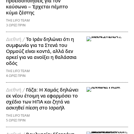
προειδοποιήσεις για τον
καύσωνα – Έρχεται πέμπτο
κύμα ζέστης
THE LIFO TEAM
3 ΩΡΕΣ ΠΡΙΝ
Διεθνή /
Το Ιράν δηλώνει ότι η
συμφωνία για τα Στενά του
Ορμούζ είναι κοντά, αλλά δεν
αρκεί για να ανοίξει η θαλάσσια
οδός
THE LIFO TEAM
4 ΩΡΕΣ ΠΡΙΝ
Διεθνή /
Γάζα: Η Χαμάς δηλώνει
εκ νέου έτοιμη να εφαρμόσει το
σχέδιο των ΗΠΑ και ζητά να
ασκηθεί πίεση στο Ισραήλ
THE LIFO TEAM
5 ΩΡΕΣ ΠΡΙΝ