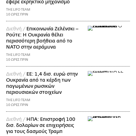
έφερε εκρηκτικό μηχανισμό
THE LIFO TEAM
10 ΩΡΕΣ ΠΡΙΝ
Διεθνή /
Επικοινωνία Ζελένσκι –
Ρούτε: Η Ουκρανία θέλει
περισσότερη βοήθεια από το
ΝΑΤΟ στην αεράμυνα
THE LIFO TEAM
10 ΩΡΕΣ ΠΡΙΝ
Διεθνή /
ΕΕ: 1,4 δισ. ευρώ στην
Ουκρανία από τα κέρδη των
παγωμένων ρωσικών
περιουσιακών στοιχείων
THE LIFO TEAM
10 ΩΡΕΣ ΠΡΙΝ
Διεθνή /
ΗΠΑ: Επιστροφή 100
δισ. δολαρίων σε επιχειρήσεις
για τους δασμούς Τραμπ