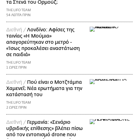
τα Στενά του Ορμούζ;
THE LIFO TEAM
54 ΛΕΠΤΑ ΠΡΙΝ
Διεθνή /
Λονδίνο: Αφίσες της
ταινίας «Η Μούμια»
απαγορεύτηκαν στο μετρό -
«Ίσως προκαλέσει αναστάτωση
σε παιδιά»
THE LIFO TEAM
1 ΩΡΕΣ ΠΡΙΝ
Διεθνή /
Πού είναι ο Μοτζτάμπα
Χαμενεΐ; Νέα ερωτήματα για την
κατάστασή του
THE LIFO TEAM
2 ΩΡΕΣ ΠΡΙΝ
Διεθνή /
Γερμανία: «Σενάριο
υβριδικής επίθεσης» βλέπει πίσω
από τον εντοπισμό drone που