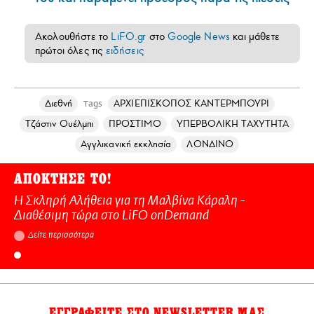
Ακολουθήστε το
LiFO.gr
στο
Google News
και μάθετε
πρώτοι όλες τις
ειδήσεις
Διεθνή
ΑΡΧΙΕΠΙΣΚΟΠΟΣ ΚΑΝΤΕΡΜΠΟΥΡΙ
Tags
Τζάστιν Ουέλμπι
ΠΡΟΣΤΙΜΟ
ΥΠΕΡΒΟΛΙΚΗ ΤΑΧΥΤΗΤΑ
Αγγλικανική εκκλησία
ΛΟΝΔΙΝΟ
ΑΠΟΚΤΗΣΕ ΤΟ!
Η Σκληρή Αλήθεια για τη Μαλβίνα Κάραλη -
Διαθέσιμη τώρα στo LiFO onDemand
Δείτε περισσότερα
ΕΓΓΡΑΦΕΙΤΕ ΣΤΟ NEWSLETTER ΜΑΣ