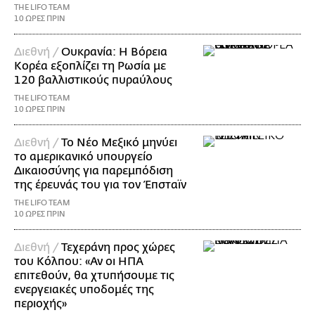
THE LIFO TEAM
10 ΩΡΕΣ ΠΡΙΝ
Διεθνή /
Ουκρανία: Η Βόρεια
Κορέα εξοπλίζει τη Ρωσία με
120 βαλλιστικούς πυραύλους
THE LIFO TEAM
10 ΩΡΕΣ ΠΡΙΝ
Διεθνή /
Το Νέο Μεξικό μηνύει
το αμερικανικό υπουργείο
Δικαιοσύνης για παρεμπόδιση
της έρευνάς του για τον Έπσταϊν
THE LIFO TEAM
10 ΩΡΕΣ ΠΡΙΝ
Διεθνή /
Τεχεράνη προς χώρες
του Κόλπου: «Αν οι ΗΠΑ
επιτεθούν, θα χτυπήσουμε τις
ενεργειακές υποδομές της
περιοχής»