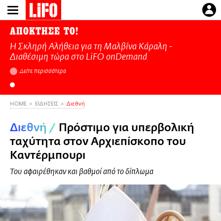
Παράκαμψη
προς
το
ΑΠΟΚΤΗΣΕ ΤΟ!
κυρίως
Η Σκληρή Αλήθεια για τη Μαλβίνα Κάραλη -
περιεχόμενο
Διαθέσιμη τώρα στo LiFO onDemand
Δείτε περισσότερα
HOME
ΕΙΔΗΣΕΙΣ
Διεθνή
Διεθνή
/
Πρόστιμο για υπερβολική
ταχύτητα στον Αρχιεπίσκοπο του
Καντέρμπουρι
Του αφαιρέθηκαν και βαθμοί από το δίπλωμα