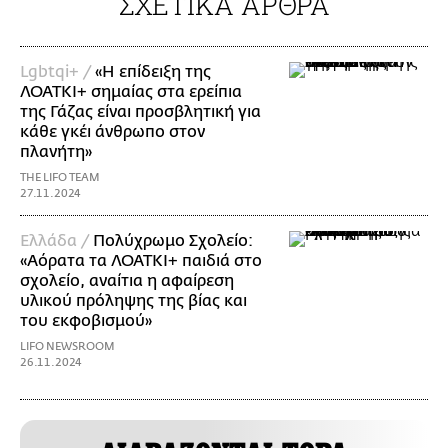
ΣΧΕΤΙΚΑ ΑΡΘΡΑ
Lgbtqi+ /
«Η επίδειξη της
ΛΟΑΤΚΙ+ σημαίας στα ερείπια
της Γάζας είναι προσβλητική για
κάθε γκέι άνθρωπο στον
πλανήτη»
THE LIFO TEAM
27.11.2024
Ελλάδα /
Πολύχρωμο Σχολείο:
«Αόρατα τα ΛΟΑΤΚΙ+ παιδιά στο
σχολείο, αναίτια η αφαίρεση
υλικού πρόληψης της βίας και
του εκφοβισμού»
LIFO NEWSROOM
26.11.2024