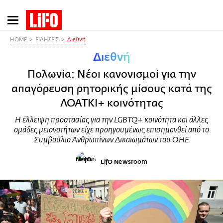
Παράκαμψη
προς
το
HOME
ΕΙΔΗΣΕΙΣ
Διεθνή
κυρίως
Διεθνή
περιεχόμενο
Πολωνία: Νέοι κανονισμοί για την
απαγόρευση ρητορικής μίσους κατά της
ΛΟΑΤΚΙ+ κοινότητας
Η έλλειψη προστασίας για την LGBTQ+ κοινότητα και άλλες
ομάδες μειονοτήτων είχε προηγουμένως επισημανθεί από το
Συμβούλιο Ανθρωπίνων Δικαιωμάτων του ΟΗΕ
LifO Newsroom