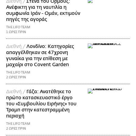
Διεθνή /
Στενά του Ορμούζ:
Ανέφικτη για τη ναυτιλία η
συμφωνία Ιράν - Ομάν, εκτιμούν
πηγές της αγοράς
THE LIFO TEAM
1 ΩΡΕΣ ΠΡΙΝ
Διεθνή /
Λονδίνο: Κατηγορίες
απαγγέλθηκαν σε 47χρονη
γυναίκα για την επίθεση με
μαχαίρι στο Covent Garden
THE LIFO TEAM
2 ΩΡΕΣ ΠΡΙΝ
Διεθνή /
Γάζα: Ανατέθηκε το
πρώτο κατασκευαστικό έργο
του «Συμβουλίου Ειρήνης» του
Τραμπ στην κατεστραμμένη
περιοχή
THE LIFO TEAM
2 ΩΡΕΣ ΠΡΙΝ