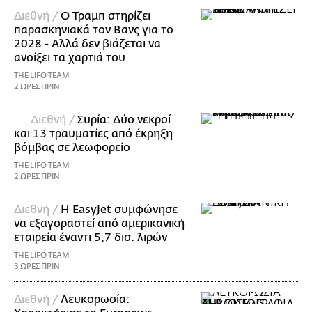
Διεθνή /
Ο Τραμπ στηρίζει
παρασκηνιακά τον Βανς για το
2028 - Αλλά δεν βιάζεται να
ανοίξει τα χαρτιά του
THE LIFO TEAM
2 ΩΡΕΣ ΠΡΙΝ
Διεθνή /
Συρία: Δύο νεκροί
και 13 τραυματίες από έκρηξη
βόμβας σε λεωφορείο
THE LIFO TEAM
2 ΩΡΕΣ ΠΡΙΝ
Διεθνή /
Η EasyJet συμφώνησε
να εξαγοραστεί από αμερικανική
εταιρεία έναντι 5,7 δισ. λιρών
THE LIFO TEAM
3 ΩΡΕΣ ΠΡΙΝ
Διεθνή /
Λευκορωσία: