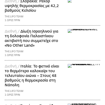
Διεθνή /
Σλοβακία: Ρεκόρ
υψηλής θερμοκρασίας με 42,2
βαθμούς Κελσίου
THE LIFO TEAM
1 ΩΡΕΣ ΠΡΙΝ
Διεθνή /
Δίωξη Ισραηλινού για
τη δολοφονία Παλαιστίνιου
ακτιβιστή που συμμετείχε στο
«No Other Land»
THE LIFO TEAM
1 ΩΡΕΣ ΠΡΙΝ
Διεθνή /
Ιταλία: Το φετινό είναι
το θερμότερο καλοκαίρι του
τελευταίου αιώνα – Στους 48
βαθμούς η θερμοκρασία στη
Νάπολη
THE LIFO TEAM
1 ΩΡΕΣ ΠΡΙΝ