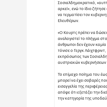
Σοσιαλδημοκρατικό, «αυτή
αρκεί», ενώ το ίδιο ζήτησ
να τερματίσει τον κυβερν
Ελευθέρων.
«Ο Κουρτς πρέπει να δώσει 
αναλογιστεί το πλήγμα στο
άνθρωποι δεν έχουν καμία
τόνισε ο Γεργκ Λάιχτφριν
εκπρόσωπος των Σοσιαλδη
αυστριακών κυβερνήσεων 
Το επίμαχο ποίημα του έ
μπορεί να έχει σοβαρές ποι
εισαγγελία της περιφέρεια
απόψε ότι εξετάζει την δι
την κατηγορία της υποδαύ