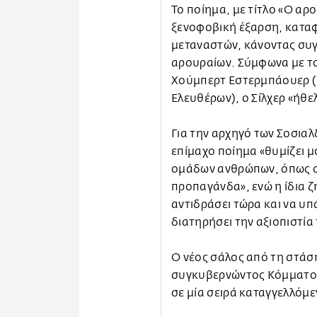
Το ποίημα, με τίτλο «Ο αρο
ξενοφοβική έξαρση, κατα
μεταναστών, κάνοντας συγ
αρουραίων. Σύμφωνα με τ
Χούμπερτ Εστερμπάουερ (ε
Ελευθέρων), ο Σίλχερ «ήθε
Για την αρχηγό των Σοσια
επίμαχο ποίημα «θυμίζει μ
ομάδων ανθρώπων, όπως σ
προπαγάνδα», ενώ η ίδια ζ
αντιδράσει τώρα και να υπ
διατηρήσει την αξιοπιστία
Ο νέος σάλος από τη στάσ
συγκυβερνώντος Κόμματος 
σε μία σειρά καταγγελλόμ