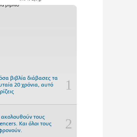
όσα βιβλία διάβασες τα
υταία 20 χρόνια, αυτό
ρίζεις
 ακολουθούν τους
uencers. Και όλοι τους
φρονούν.