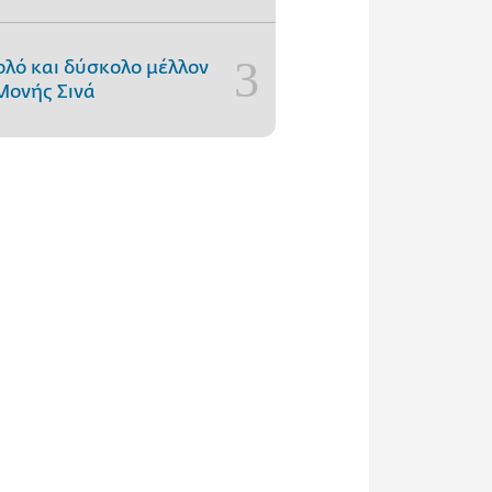
ολό και δύσκολο μέλλον
Μονής Σινά