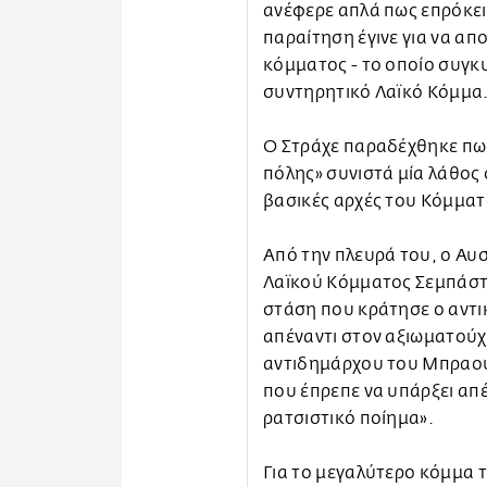
ανέφερε απλά πως επρόκειτ
παραίτηση έγινε για να απ
κόμματος - το οποίο συγκυ
συντηρητικό Λαϊκό Κόμμα
Ο Στράχε παραδέχθηκε πως
πόλης» συνιστά μία λάθος 
βασικές αρχές του Κόμματ
Από την πλευρά του, ο Αυ
Λαϊκού Κόμματος Σεμπάστι
στάση που κράτησε ο αντι
απέναντι στον αξιωματούχο
αντιδημάρχου του Μπραουν
που έπρεπε να υπάρξει απέ
ρατσιστικό ποίημα».
Για το μεγαλύτερο κόμμα 