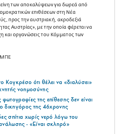
κείνη των αποκαλύψεων για δωρεά από
ρομοκρατικών επιθέσεων στη Νέα
ούς, προς την αυστριακή, ακροδεξιά
τας Αυστρίας», με την οποία φέρεται να
χη και οργανώσεις του Κόμματος των
-ΜΠΕ
ο Κογκρέσο ότι θέλει να «διαλύσει»
εχνητής νοημοσύνης
ς φωτογραφίες της επίθεσης δεν είναι
ι ο δικηγόρος της 46χρονης
δες σπίτια χωρίς νερό λόγω του
τανάλωσης - «Είναι σκληρό»