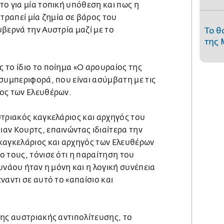
ο για μία τοπική υπόθεση και πως η
οτραπεί μία ζημία σε βάρος του
βερνά την Αυστρία μαζί με το
Το θ
της 
.
 το ίδιο το ποίημα «Ο αρουραίος της
συμπεριφορά, που είναι ασύμβατη με τις
ος των Ελευθέρων.
στριακός καγκελάριος και αρχηγός του
αν Κουρτς, επαινώντας ιδιαίτερα την
καγκελάριος και αρχηγός των Ελευθέρων
 τους, τόνισε ότι η παραίτηση του
άου ήταν η μόνη και η λογική συνέπεια
ναντι σε αυτό το «απαίσιο και
της αυστριακής αντιπολίτευσης, το