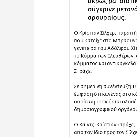
άκρως ρατσιστικ
σύγκρινε μεταν
αρουραίους.
Ο Κρίστιαν Σίλχερ, παραι
που κατείχε στο Μπραουνά
γενέτειρα του Αδόλφου Χίτ
το Κόμμα των Ελευθέρων, 
κόμματος και αντικαγκελάρ
Στράχε.
Σε σημερινή συνέντευξη Τύ
έμφαση ότι κανένας στο κό
οποίο δημοσιεύεται ολοσέ
δημοσιογραφικού οργάνου
Ο Χάιντς-Κρίστιαν Στράχε,
από τον ίδιο προς τον Σίλ