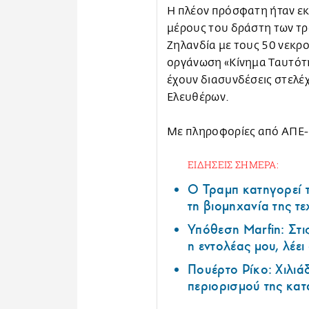
Η πλέον πρόσφατη ήταν ε
μέρους του δράστη των τ
Ζηλανδία με τους 50 νεκρ
οργάνωση «Κίνημα Ταυτότη
έχουν διασυνδέσεις στελέ
Ελευθέρων.
Με πληροφορίες από ΑΠΕ
ΕΙΔΗΣΕΙΣ ΣΗΜΕΡΑ:
Ο Τραμπ κατηγορεί τ
τη βιομηχανία της τ
Υπόθεση Marfin: Στι
η εντολέας μου, λέε
Πουέρτο Ρίκο: Χιλιά
περιορισμού της κα