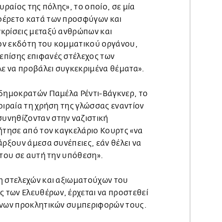
υραίος της πόλης», το οποίο, σε μία
φέρετο κατά των προσφύγων και
κρίσεις μεταξύ ανθρώπων και
ον εκδότη του κομματικού οργάνου,
πίσης επιφανές στέλεχος των
λε να προβάλει συγκεκριμένα θέματα».
λδημοκρατών Παμέλα Ρέντι-Βάγκνερ, το
οιραία τη χρήση της γλώσσας εναντίον
υνηθίζονταν στην ναζιστική
ήτησε από τον καγκελάριο Κουρτς «να
άρξουν άμεσα συνέπειες, εάν θέλει να
 του σε αυτή την υπόθεση».
η στελεχών και αξιωματούχων του
των Ελευθέρων, έρχεται να προστεθεί
ενων προκλητικών συμπεριφορών τους.