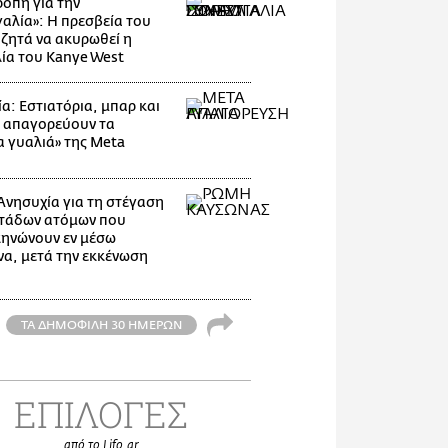
οπή για την
αλία»: Η πρεσβεία του
 ζητά να ακυρωθεί η
ία του Kanye West
α: Εστιατόρια, μπαρ και
 απαγορεύουν τα
α γυαλιά» της Meta
Ανησυχία για τη στέγαση
τάδων ατόμων που
ηνώνουν εν μέσω
α, μετά την εκκένωση
ΤΑ ΔΗΜΟΦΙΛΗ 30 ΗΜΕΡΩΝ
ΕΠΙΛΟΓΕΣ
από το Lifo.gr