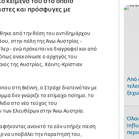
ό κείμενό του στο οποίο
άστες και πρόσφυγες με
τήθηκε από την θέση του αντιδημάρχου
ου, στην πόλη της Άνω Αυστρίας -
λερ - ενώ πρόκειται να διαγραφεί και από
όπως ανακοίνωσε ο αρχηγός του
ιος της Αυστρίας, Χάιντς-Κρίστιαν
Από 
τελε
που στη Βιέννη, ο Στράχε διατεινόταν με
ξεχω
μμα δεν γνώριζε το επίμαχο ποίημα, το
λιδα στο νέο τεύχος του
 των Ελευθέρων στην Άνω Αυστρία.
Όλοι
infl
 αφήνοντας ανοικτό το εάν υπήρξε πίεση
περι
χερ να υποβάλει την παραίτησή του,