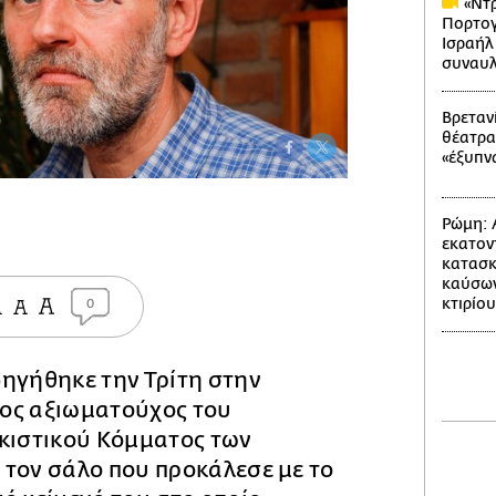
«Ντρ
Πορτογ
Ισραήλ
συναυλ
Βρετανί
θέατρα
«έξυπν
Ρώμη: 
εκατον
κατασκ
καύσων
κτιρίου
0
ηγήθηκε την Τρίτη στην
ος αξιωματούχος του
ικιστικού Κόμματος των
 τον σάλο που προκάλεσε με το