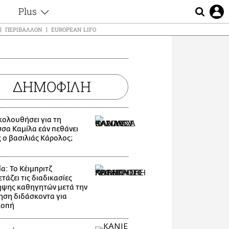
Plus
ς
Θέματα
ΠΕΡΙΒΆΛΛΟΝ
EUROPEAN LIFO
Συνεντεύξεις
ς
Videos
τα
Αφιερώματα
t
ΔΗΜΟΦΙΛΗ
Ζώδια
Εξομολογήσεις
Blogs
μη
ακολουθήσει για τη
Οι Αθηναίοι
ς
σσα Καμίλα εάν πεθάνει
Απώλειες
 ο βασιλιάς Κάρολος;
Lgbtqi+
Επιλογές
α: Το Κέιμπριτζ
τάζει τις διαδικασίες
ψης καθηγητών μετά την
ηση διδάσκοντα για
λοπή