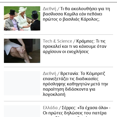
Διεθνή
Τι θα ακολουθήσει για τη
βασίλισσα Καμίλα εάν πεθάνει
πρώτος ο βασιλιάς Κάρολος;
Τech & Science
Κράμπες: Τι τις
προκαλεί και τι να κάνουμε όταν
αρχίσουν οι ενοχλήσεις
Διεθνή
Βρετανία: Το Κέιμπριτζ
επανεξετάζει τις διαδικασίες
πρόσληψης καθηγητών μετά την
παραίτηση διδάσκοντα για
λογοκλοπή
Ελλάδα
Σέρρες: «Τα έχασα όλα» -
Οι πρώτες δηλώσεις του πατέρα