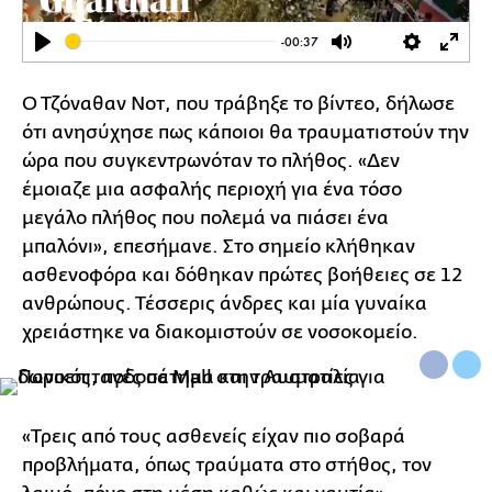
-00:37
Play
Mute
Settings
Ente
full
Ο Τζόναθαν Νοτ, που τράβηξε το βίντεο, δήλωσε
ότι ανησύχησε πως κάποιοι θα τραυματιστούν την
ώρα που συγκεντρωνόταν το πλήθος. «Δεν
έμοιαζε μια ασφαλής περιοχή για ένα τόσο
μεγάλο πλήθος που πολεμά να πιάσει ένα
μπαλόνι», επεσήμανε. Στο σημείο κλήθηκαν
ασθενοφόρα και δόθηκαν πρώτες βοήθειες σε 12
ανθρώπους. Τέσσερις άνδρες και μία γυναίκα
χρειάστηκε να διακομιστούν σε νοσοκομείο.
«Τρεις από τους ασθενείς είχαν πιο σοβαρά
προβλήματα, όπως τραύματα στο στήθος, τον