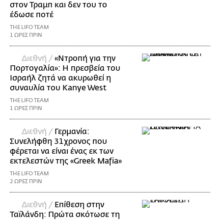
στον Τραμπ και δεν του το
έδωσε ποτέ
THE LIFO TEAM
1 ΩΡΕΣ ΠΡΙΝ
Διεθνή /
«Ντροπή για την
Πορτογαλία»: Η πρεσβεία του
Ισραήλ ζητά να ακυρωθεί η
συναυλία του Kanye West
THE LIFO TEAM
1 ΩΡΕΣ ΠΡΙΝ
Διεθνή /
Γερμανία:
Συνελήφθη 31χρονος που
φέρεται να είναι ένας εκ των
εκτελεστών της «Greek Mafia»
THE LIFO TEAM
2 ΩΡΕΣ ΠΡΙΝ
Διεθνή /
Επίθεση στην
Ταϊλάνδη: Πρώτα σκότωσε τη