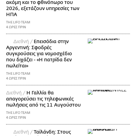
ακόμη και το φθινόπωρο του
2026, εξετάζουν υπηρεσίες των
ΗΠΑ
THE LIFO TEAM
4 ΩΡΕΣ ΠΡΙΝ
Διεθνή /
Επεισόδια στην
Αργεντινή: Σφοδρές
συγκρούσεις για νομοσχέδιο
που διχάζει - «Η πατρίδα δεν
πωλείται»
THE LIFO TEAM
4 ΩΡΕΣ ΠΡΙΝ
Διεθνή /
Η Γαλλία θα
απαγορεύσει τις τηλεφωνικές
πωλήσεις από τις 11 Αυγούστου
THE LIFO TEAM
4 ΩΡΕΣ ΠΡΙΝ
Διεθνή /
Ταϊλάνδη: Στους