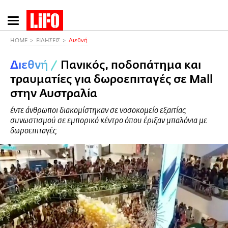
Παράκαμψη
προς
το
HOME
ΕΙΔΗΣΕΙΣ
Διεθνή
κυρίως
Διεθνή
/
Πανικός, ποδοπάτημα και
περιεχόμενο
τραυματίες για δωροεπιταγές σε Mall
στην Αυστραλία
έντε άνθρωποι διακομίστηκαν σε νοσοκομείο εξαιτίας
συνωστισμού σε εμπορικό κέντρο όπου έριξαν μπαλόνια με
δωροεπιταγές