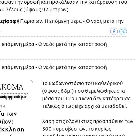
καψαν την οροφή και προκάλεσαν την κατάρρευση του
υ βέλους (ύψους 92 μέτρων).
A
Το κωδωνοστάσιο του καθεδρικού
 ΑΚΟΜΑ
(ύψους 68μ.) που θεμελιώθηκε στα
μέσα του 12ου αιώνα δεν κατέρρευσε
τελικώς όπως είχε αρχικά μεταδοθεί.
ΘΝΗ
α των
ίων:
Χάρη στις ολονύκτιες προσπάθειες των
έκκληση
500 πυροσβεστών, το κυρίως