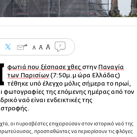
7
Η
φωτιά που ξέσπασε χθες
στην
Παναγία
των Παρισίων
(7:50μ.μ ώρα Ελλάδας)
τέθηκε υπό έλεγχο μόλις σήμερα το πρωί,
οι φωτογραφίες της επόμενης ημέρας από τον
δρικό ναό είναι ενδεικτικές της
αστροφής.
χτα, οι πυροσβέστες επιχειρούσαν στον ιστορικό ναό της
 πρωτεύουσας, προσπαθώντας να περιορίσουν τις φλόγες