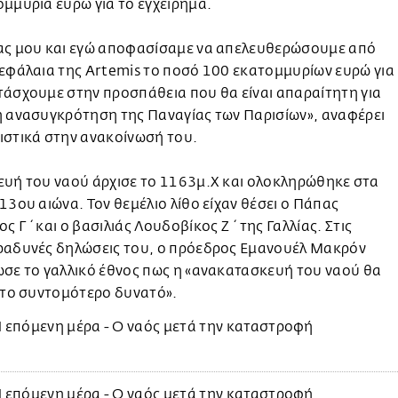
μμύρια ευρώ για το εγχείρημα.
ας μου και εγώ αποφασίσαμε να απελευθερώσουμε από
εφάλαια της Artemis το ποσό 100 εκατομμυρίων ευρώ για
άσχουμε στην προσπάθεια που θα είναι απαραίτητη για
η ανασυγκρότηση της Παναγίας των Παρισίων», αναφέρει
ιστικά στην ανακοίνωσή του.
ευή του ναού άρχισε το 1163μ.Χ και ολοκληρώθηκε στα
13ου αιώνα. Τον θεμέλιο λίθο είχαν θέσει ο Πάπας
ς Γ΄ και ο βασιλιάς Λουδοβίκος Ζ΄ της Γαλλίας. Στις
ραδυνές δηλώσεις του, ο πρόεδρος Εμανουέλ Μακρόν
σε το γαλλικό έθνος πως η «ανακατασκευή του ναού θα
 το συντομότερο δυνατό».