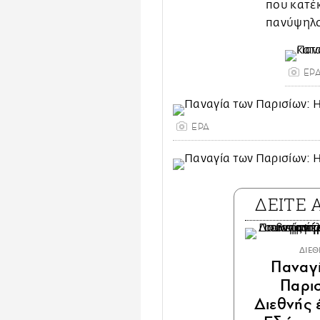
που κατέ
πανύψηλο
EP
EPA
ΔΕΙΤΕ
ΔΙΕ
Παναγί
Παρισ
Διεθνής 