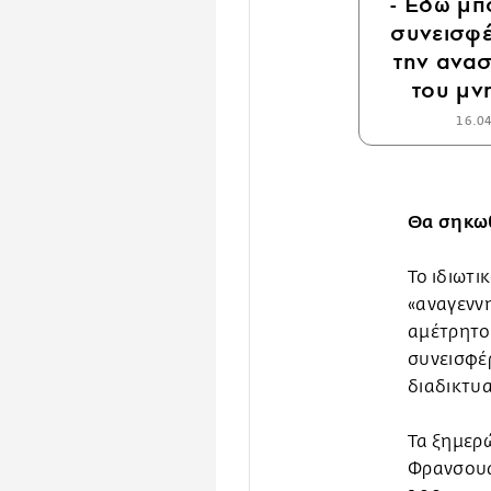
- Εδώ μπ
συνεισφέ
την ανα
του μν
16.0
Θα σηκωθ
Το ιδιωτι
«αναγεννη
αμέτρητοι
συνεισφέ
διαδικτυα
Τα ξημερώ
Φρανσουά 