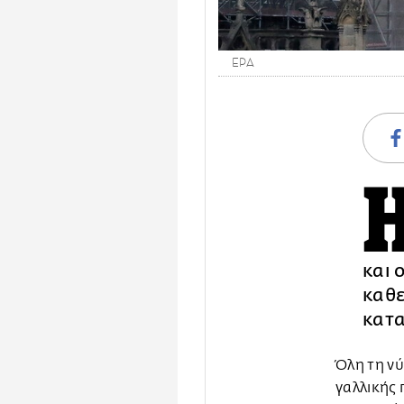
EPA
και 
καθε
κατ
Όλη τη νύ
γαλλικής