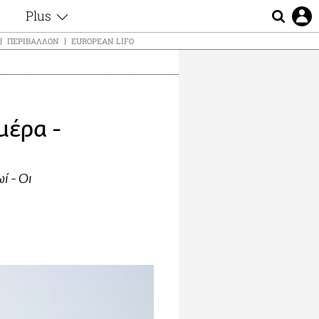
Plus
ς
Θέματα
ΠΕΡΙΒΆΛΛΟΝ
EUROPEAN LIFO
Συνεντεύξεις
ς
Videos
τα
Αφιερώματα
t
Ζώδια
μέρα -
Εξομολογήσεις
Blogs
μη
Οι Αθηναίοι
ς
ί - Οι
Απώλειες
Lgbtqi+
Επιλογές