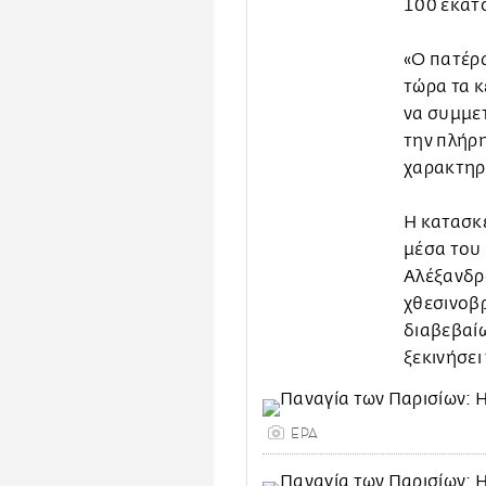
100 εκατο
«Ο πατέρ
τώρα τα κ
να συμμετ
την πλήρ
χαρακτηρ
Η κατασκ
μέσα του 
Αλέξανδρο
χθεσινοβ
διαβεβαίω
ξεκινήσει
EPA