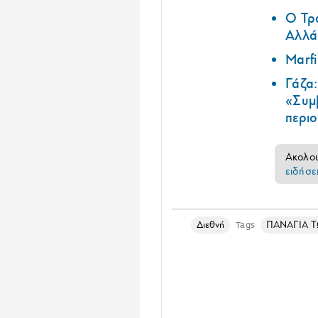
Ο Τρα
Αλλά 
Marf
Γάζα
«Συμ
περι
Ακολο
ειδήσε
Διεθνή
ΠΑΝΑΓΙΑ 
Tags