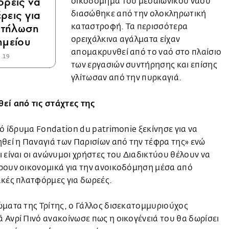
ορείς να
οικοδόμημα του μεσαιωνικού ναού
ρεις για
διασώθηκε από την ολοκληρωτική
στήλωση
καταστροφή. Τα περισσότερα
ημείου
ορειχάλκινα αγάλματα είχαν
απομακρυνθεί από το ναό στο πλαίσιο
4.19
των εργασιών συντήρησης και επίσης
γλίτωσαν από την πυρκαγιά.
εί από τις στάχτες της
κό ίδρυμα Fondation du patrimonie ξεκίνησε για να
θεί η Παναγιά των Παρισίων από την τέφρα της» ενώ
 είναι οι ανώνυμοι χρήστες του Διαδικτύου θέλουν να
ρουν οικονομικά για την ανοικοδόμηση μέσα από
κές πλατφόρμες για δωρεές.
ματα της Τρίτης, ο Γάλλος δισεκατομμυριούχος
Ανρί Πινό ανακοίνωσε πως η οικογένειά του θα δωρίσει