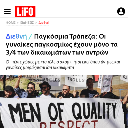
Παράκαμψη
προς
το
HOME
ΕΙΔΗΣΕΙΣ
Διεθνή
κυρίως
Διεθνή
/
Παγκόσμια Τράπεζα: Οι
περιεχόμενο
γυναίκες παγκοσμίως έχουν μόνο τα
3/4 των δικαιωμάτων των αντρών
Οι πέντε χώρες με «το τέλειο σκορ», ήτοι εκεί όπου άντρες και
γυναίκες μοιράζονται ίσα δικαιώματα