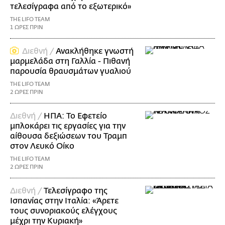
τελεσίγραφα από το εξωτερικό»
THE LIFO TEAM
1 ΩΡΕΣ ΠΡΙΝ
Διεθνή /
Ανακλήθηκε γνωστή
μαρμελάδα στη Γαλλία - Πιθανή
παρουσία θραυσμάτων γυαλιού
THE LIFO TEAM
2 ΩΡΕΣ ΠΡΙΝ
Διεθνή /
ΗΠΑ: Το Εφετείο
μπλοκάρει τις εργασίες για την
αίθουσα δεξιώσεων του Τραμπ
στον Λευκό Οίκο
THE LIFO TEAM
2 ΩΡΕΣ ΠΡΙΝ
Διεθνή /
Τελεσίγραφο της
Ισπανίας στην Ιταλία: «Άρετε
τους συνοριακούς ελέγχους
μέχρι την Κυριακή»