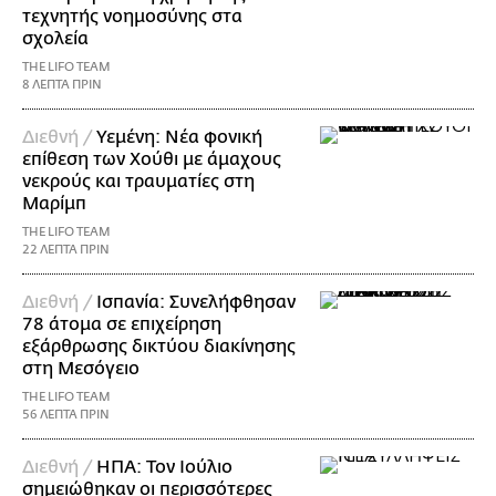
τεχνητής νοημοσύνης στα
σχολεία
THE LIFO TEAM
8 ΛΕΠΤΑ ΠΡΙΝ
Διεθνή /
Υεμένη: Νέα φονική
επίθεση των Χούθι με άμαχους
νεκρούς και τραυματίες στη
Μαρίμπ
THE LIFO TEAM
22 ΛΕΠΤΑ ΠΡΙΝ
Διεθνή /
Ισπανία: Συνελήφθησαν
78 άτομα σε επιχείρηση
εξάρθρωσης δικτύου διακίνησης
στη Μεσόγειο
THE LIFO TEAM
56 ΛΕΠΤΑ ΠΡΙΝ
Διεθνή /
ΗΠΑ: Τον Ιούλιο
σημειώθηκαν οι περισσότερες