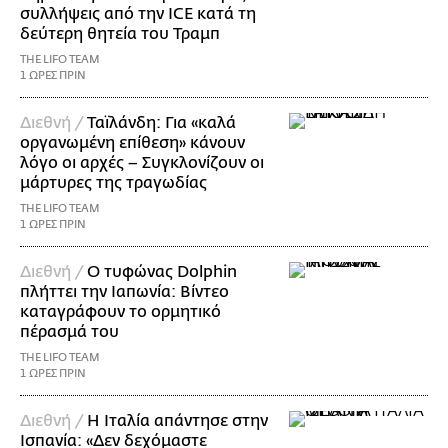
συλλήψεις από την ICE κατά τη
δεύτερη θητεία του Τραμπ
THE LIFO TEAM
1 ΩΡΕΣ ΠΡΙΝ
Διεθνή /
Ταϊλάνδη: Για «καλά
οργανωμένη επίθεση» κάνουν
λόγο οι αρχές – Συγκλονίζουν οι
μάρτυρες της τραγωδίας
THE LIFO TEAM
1 ΩΡΕΣ ΠΡΙΝ
Διεθνή /
Ο τυφώνας Dolphin
πλήττει την Ιαπωνία: Βίντεο
καταγράφουν το ορμητικό
πέρασμά του
THE LIFO TEAM
1 ΩΡΕΣ ΠΡΙΝ
Διεθνή /
Η Ιταλία απάντησε στην
Ισπανία: «Δεν δεχόμαστε