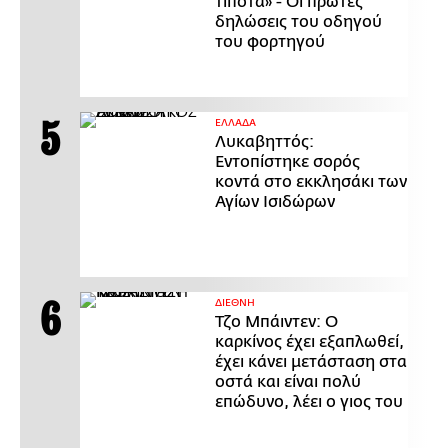
τίποτα» - Οι πρώτες
δηλώσεις του οδηγού
του φορτηγού
ΕΛΛΑΔΑ
Λυκαβηττός:
Εντοπίστηκε σορός
κοντά στο εκκλησάκι των
Αγίων Ισιδώρων
ΔΙΕΘΝΗ
Τζο Μπάιντεν: Ο
καρκίνος έχει εξαπλωθεί,
έχει κάνει μετάσταση στα
οστά και είναι πολύ
επώδυνο, λέει ο γιος του