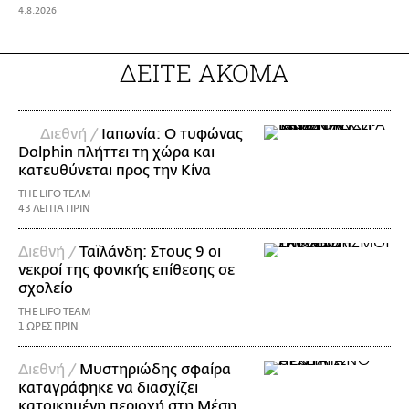
4.8.2026
ΔΕΙΤΕ ΑΚΟΜΑ
Διεθνή /
Ιαπωνία: Ο τυφώνας
Dolphin πλήττει τη χώρα και
κατευθύνεται προς την Κίνα
THE LIFO TEAM
43 ΛΕΠΤΑ ΠΡΙΝ
Διεθνή /
Ταϊλάνδη: Στους 9 οι
νεκροί της φονικής επίθεσης σε
σχολείο
THE LIFO TEAM
1 ΩΡΕΣ ΠΡΙΝ
Διεθνή /
Μυστηριώδης σφαίρα
καταγράφηκε να διασχίζει
κατοικημένη περιοχή στη Μέση