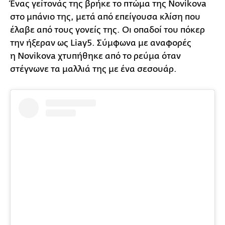
Ένας γείτονάς της βρήκε το πτώμα της Novikova
στο μπάνιο της, μετά από επείγουσα κλίση που
έλαβε από τους γονείς της. Οι οπαδοί του πόκερ
την ήξεραν ως Liay5. Σύμφωνα με αναφορές
η Novikova χτυπήθηκε από το ρεύμα όταν
στέγνωνε τα μαλλιά της με ένα σεσουάρ.