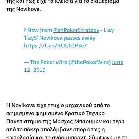
της και πως είχε τα κλειδιά για το διαμέρισμα
της Novikova.
? New from
@enPokerStrategy
- Liay
‘liay5’ Novikova passes away
https://t.co/RLXJb2P3e7
— The Poker Wire (@thePokerWire)
June
12, 2019
Η Novikova είχε πτυχίο μηχανικού από το
φημισμένο φημισμένο Κρατικό Τεχνικό
Πανεπιστήμιο της Μόσχας Μπάουμαν και πέρα
από το πόκερ απολάμβανε σπορ όπως η
κωπηλασία και το σνόουμπορντ. Σύμφωνα με τη