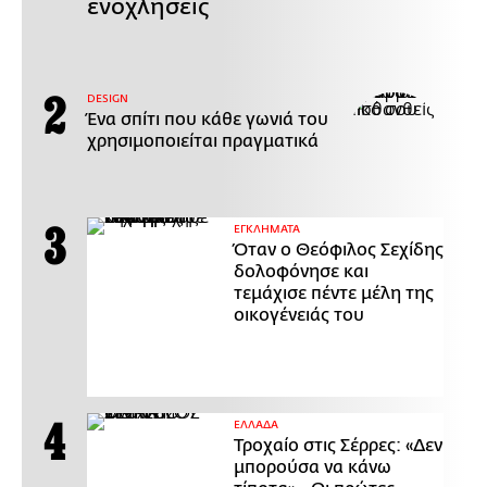
ενοχλήσεις
DESIGN
Ένα σπίτι που κάθε γωνιά του
χρησιμοποιείται πραγματικά
ΕΓΚΛΗΜΑΤΑ
Όταν ο Θεόφιλος Σεχίδης
δολοφόνησε και
τεμάχισε πέντε μέλη της
οικογένειάς του
ΕΛΛΑΔΑ
Τροχαίο στις Σέρρες: «Δεν
μπορούσα να κάνω