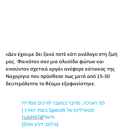
«Δεν έχουμε δει ξανά ποτέ κάτι ανάλογο στη ζωή
μας. Φαινόταν σαν μια αλυσίδα φώτων και
κινούνταν σχετικά αργά» ανέφερε κάτοικος της
Ναχαρίγια που πρόσθεσε πως μετά από 15-30
δευτερόλεπτα το θέαμα εξαφανίστηκε.
לפי הערכה, מדובר במעבר לוויינים מסדרת
סטארלינק של SpaceX בשמי הארץ |
@rubih67
תיעוד
(צילום: דורון אטלן)