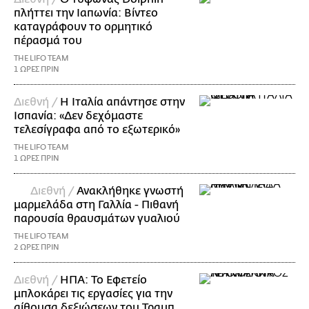
πλήττει την Ιαπωνία: Βίντεο
καταγράφουν το ορμητικό
πέρασμά του
THE LIFO TEAM
1 ΩΡΕΣ ΠΡΙΝ
Διεθνή /
Η Ιταλία απάντησε στην
Ισπανία: «Δεν δεχόμαστε
τελεσίγραφα από το εξωτερικό»
THE LIFO TEAM
1 ΩΡΕΣ ΠΡΙΝ
Διεθνή /
Ανακλήθηκε γνωστή
μαρμελάδα στη Γαλλία - Πιθανή
παρουσία θραυσμάτων γυαλιού
THE LIFO TEAM
2 ΩΡΕΣ ΠΡΙΝ
Διεθνή /
ΗΠΑ: Το Εφετείο
μπλοκάρει τις εργασίες για την
αίθουσα δεξιώσεων του Τραμπ