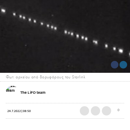
Φωτ. αρχείου από δορυφόρους του Starlink
The LiFO team
0
24.7.2022 | 08:50