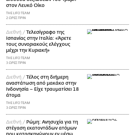
στον Λευκό Οίκο
THE LIFO TEAM
2 ΩΡΕΣ ΠΡΙΝ
Διεθνή /
Τελεσίγραφο της
Ισπανίας στην Ιταλία: «Άρετε
τους συνοριακούς ελέγχους
μέχρι την Κυριακή»
THE LIFO TEAM
3 ΩΡΕΣ ΠΡΙΝ
Διεθνή /
Τέλος στη διήμερη
αναστάτωση από μακάκο στην
Ινδονησία – Είχε τραυματίσει 18
άτομα
THE LIFO TEAM
3 ΩΡΕΣ ΠΡΙΝ
Διεθνή /
Ρώμη: Ανησυχία για τη
στέγαση εκατοντάδων ατόμων
που κατασκηνώνουν εν μέσω