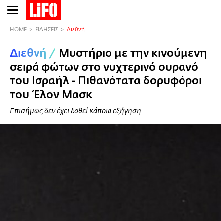
Παράκαμψη
προς
το
HOME
ΕΙΔΗΣΕΙΣ
Διεθνή
κυρίως
Διεθνή
/
Μυστήριο με την κινούμενη
περιεχόμενο
σειρά φώτων στο νυχτερινό ουρανό
του Ισραήλ - Πιθανότατα δορυφόροι
του Έλον Μασκ
Επισήμως δεν έχει δοθεί κάποια εξήγηση