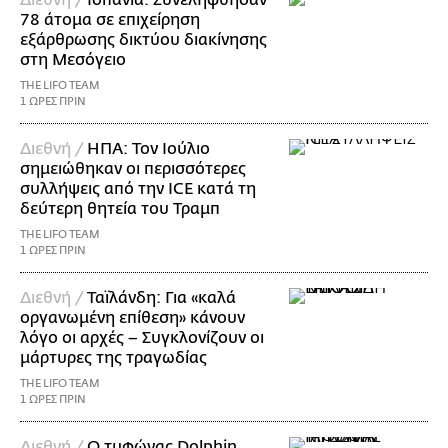
Διεθνή /
Ισπανία: Συνελήφθησαν
78 άτομα σε επιχείρηση
εξάρθρωσης δικτύου διακίνησης
στη Μεσόγειο
THE LIFO TEAM
1 ΩΡΕΣ ΠΡΙΝ
Διεθνή /
ΗΠΑ: Τον Ιούλιο
σημειώθηκαν οι περισσότερες
συλλήψεις από την ICE κατά τη
δεύτερη θητεία του Τραμπ
THE LIFO TEAM
1 ΩΡΕΣ ΠΡΙΝ
Διεθνή /
Ταϊλάνδη: Για «καλά
οργανωμένη επίθεση» κάνουν
λόγο οι αρχές – Συγκλονίζουν οι
μάρτυρες της τραγωδίας
THE LIFO TEAM
1 ΩΡΕΣ ΠΡΙΝ
Διεθνή /
Ο τυφώνας Dolphin