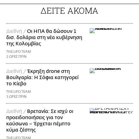
ΔΕΙΤΕ ΑΚΟΜΑ
Διεθνή /
Οι ΗΠΑ θα δώσουν 1
δισ. δολάρια στη νέα κυβέρνηση
της Κολομβίας
THE LIFO TEAM
2 ΩΡΕΣ ΠΡΙΝ
Διεθνή /
Έκρηξη drone στη
Βουλγαρία: Η Σόφια κατηγορεί
το Κίεβο
THE LIFO TEAM
3 ΩΡΕΣ ΠΡΙΝ
Διεθνή /
Βρετανία: Σε ισχύ οι
προειδοποιήσεις για τον
καύσωνα – Έρχεται πέμπτο
κύμα ζέστης
THE LIFO TEAM