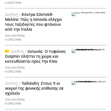
6 ΩΡΕΣ ΠΡΙΝ
Διεθνή /
Κόντρα Σάντσεθ-
Μελόνι: Πώς η Ισπανία ελέγχει
τους ταξιδιώτες που φτάνουν
από την Ιταλία
THE LIFO TEAM
6 ΩΡΕΣ ΠΡΙΝ
Διεθνή /
Ιαπωνία: Ο τυφώνας
Dolphin πλήττει τη χώρα και
κατευθύνεται προς την Κίνα
THE LIFO TEAM
8 ΩΡΕΣ ΠΡΙΝ
Διεθνή /
Ταϊλάνδη: Στους 9 οι
νεκροί της φονικής επίθεσης σε
σχολείο
THE LIFO TEAM
8 ΩΡΕΣ ΠΡΙΝ