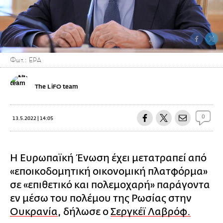
Φωτ.: EPA
The LiFO team
0
13.5.2022 | 14:05
H Ευρωπαϊκή Ένωση έχει μετατραπεί από
«εποικοδομητική οικονομική πλατφόρμα»
σε «επιθετικό και πολεμοχαρή» παράγοντα
εν μέσω του πολέμου της Ρωσίας στην
Ουκρανία
, δήλωσε ο
Σεργκέϊ Λαβρόφ.