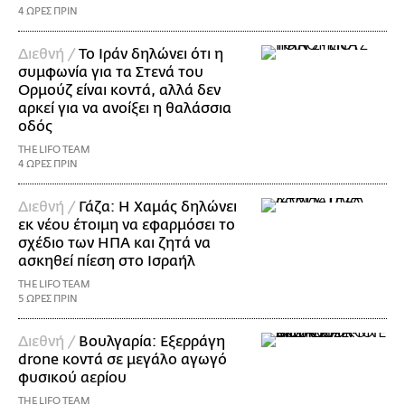
4 ΩΡΕΣ ΠΡΙΝ
Διεθνή /
Το Ιράν δηλώνει ότι η
συμφωνία για τα Στενά του
Ορμούζ είναι κοντά, αλλά δεν
αρκεί για να ανοίξει η θαλάσσια
οδός
THE LIFO TEAM
4 ΩΡΕΣ ΠΡΙΝ
Διεθνή /
Γάζα: Η Χαμάς δηλώνει
εκ νέου έτοιμη να εφαρμόσει το
σχέδιο των ΗΠΑ και ζητά να
ασκηθεί πίεση στο Ισραήλ
THE LIFO TEAM
5 ΩΡΕΣ ΠΡΙΝ
Διεθνή /
Βουλγαρία: Εξερράγη
drone κοντά σε μεγάλο αγωγό
φυσικού αερίου
THE LIFO TEAM