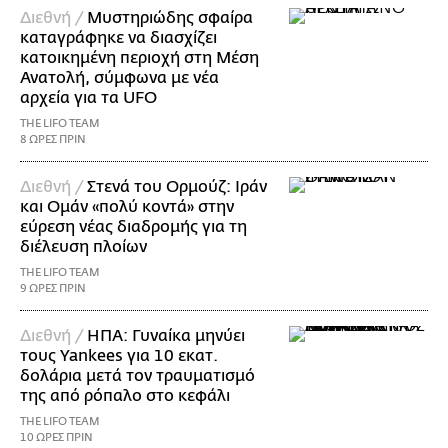
Διεθνή /
Μυστηριώδης σφαίρα
καταγράφηκε να διασχίζει
κατοικημένη περιοχή στη Μέση
Ανατολή, σύμφωνα με νέα
αρχεία για τα UFO
THE LIFO TEAM
8 ΩΡΕΣ ΠΡΙΝ
Διεθνή /
Στενά του Ορμούζ: Ιράν
και Ομάν «πολύ κοντά» στην
εύρεση νέας διαδρομής για τη
διέλευση πλοίων
THE LIFO TEAM
9 ΩΡΕΣ ΠΡΙΝ
Διεθνή /
ΗΠΑ: Γυναίκα μηνύει
τους Yankees για 10 εκατ.
δολάρια μετά τον τραυματισμό
της από ρόπαλο στο κεφάλι
THE LIFO TEAM
10 ΩΡΕΣ ΠΡΙΝ