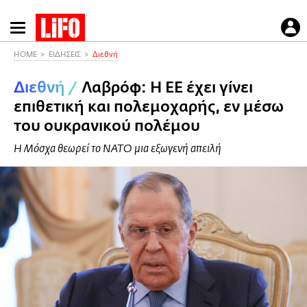
Παράκαμψη
προς
το
HOME
ΕΙΔΗΣΕΙΣ
Διεθνή
κυρίως
Διεθνή
/
Λαβρόφ: Η ΕΕ έχει γίνει
περιεχόμενο
επιθετική και πολεμοχαρής, εν μέσω
του ουκρανικού πολέμου
Η Μόσχα θεωρεί το ΝΑΤΟ μια εξωγενή απειλή