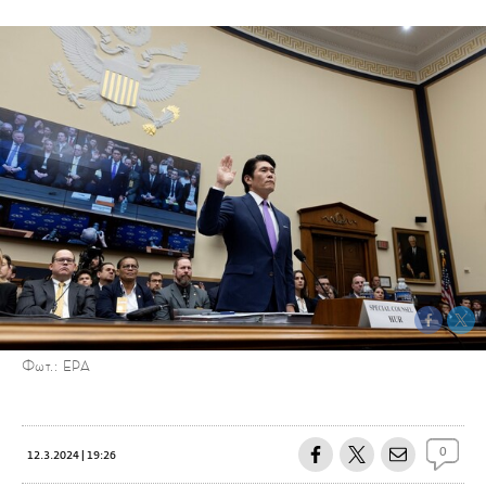
Φωτ.: EPA
0
12.3.2024 | 19:26