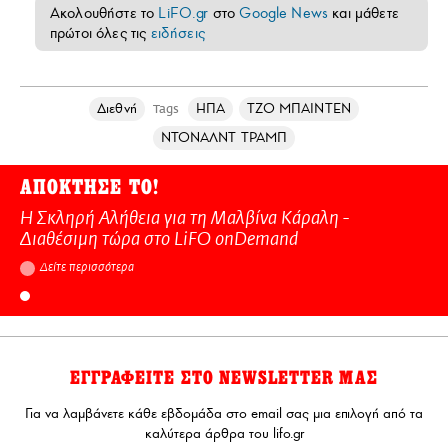
Ακολουθήστε το
LiFO.gr
στο
Google News
και μάθετε
πρώτοι όλες τις
ειδήσεις
Διεθνή
ΗΠΑ
ΤΖΟ ΜΠΑΙΝΤΕΝ
Tags
ΝΤΟΝΑΛΝΤ ΤΡΑΜΠ
ΑΠΟΚΤΗΣΕ ΤΟ!
Η Σκληρή Αλήθεια για τη Μαλβίνα Κάραλη -
Διαθέσιμη τώρα στo LiFO onDemand
Δείτε περισσότερα
ΕΓΓΡΑΦΕΙΤΕ ΣΤΟ NEWSLETTER ΜΑΣ
Για να λαμβάνετε κάθε εβδομάδα στο email σας μια επιλογή από τα
καλύτερα άρθρα του lifo.gr