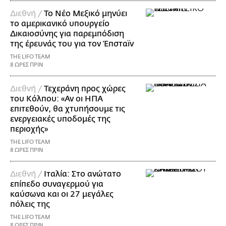
Διεθνή /
Το Νέο Μεξικό μηνύει
το αμερικανικό υπουργείο
Δικαιοσύνης για παρεμπόδιση
της έρευνάς του για τον Έπσταϊν
THE LIFO TEAM
8 ΩΡΕΣ ΠΡΙΝ
Διεθνή /
Τεχεράνη προς χώρες
του Κόλπου: «Αν οι ΗΠΑ
επιτεθούν, θα χτυπήσουμε τις
ενεργειακές υποδομές της
περιοχής»
THE LIFO TEAM
8 ΩΡΕΣ ΠΡΙΝ
Διεθνή /
Ιταλία: Στο ανώτατο
επίπεδο συναγερμού για
καύσωνα και οι 27 μεγάλες
πόλεις της
THE LIFO TEAM
8 ΩΡΕΣ ΠΡΙΝ