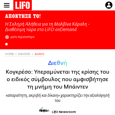
Παράκαμψη
προς
το
ΑΠΟΚΤΗΣΕ ΤΟ!
κυρίως
Η Σκληρή Αλήθεια για τη Μαλβίνα Κάραλη -
περιεχόμενο
Διαθέσιμη τώρα στo LiFO onDemand
Δείτε περισσότερα
HOME
ΕΙΔΗΣΕΙΣ
Διεθνή
Διεθνή
Κογκρέσο: Υπεραμύνεται της κρίσης του
ο ειδικός σύμβουλος που αμφισβήτησε
τη μνήμη του Μπάιντεν
«απαραίτητη, ακριβή και δίκαιη» χαρακτηρίζει την αξιολόγησή
του
LifO Newsroom