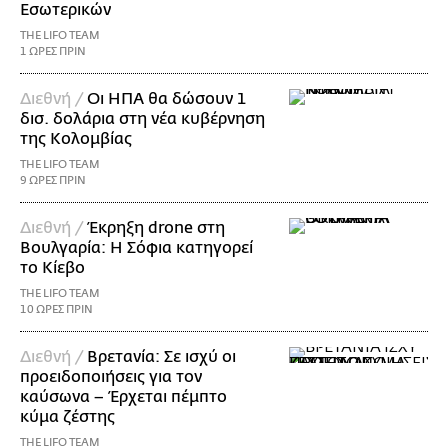
Εσωτερικών
THE LIFO TEAM
1 ΩΡΕΣ ΠΡΙΝ
Διεθνή /
Οι ΗΠΑ θα δώσουν 1
δισ. δολάρια στη νέα κυβέρνηση
της Κολομβίας
THE LIFO TEAM
9 ΩΡΕΣ ΠΡΙΝ
Διεθνή /
Έκρηξη drone στη
Βουλγαρία: Η Σόφια κατηγορεί
το Κίεβο
THE LIFO TEAM
10 ΩΡΕΣ ΠΡΙΝ
Διεθνή /
Βρετανία: Σε ισχύ οι
προειδοποιήσεις για τον
καύσωνα – Έρχεται πέμπτο
κύμα ζέστης
THE LIFO TEAM