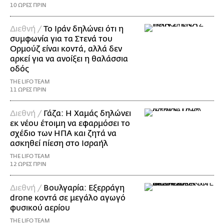
10 ΩΡΕΣ ΠΡΙΝ
Διεθνή /
Το Ιράν δηλώνει ότι η
συμφωνία για τα Στενά του
Ορμούζ είναι κοντά, αλλά δεν
αρκεί για να ανοίξει η θαλάσσια
οδός
THE LIFO TEAM
11 ΩΡΕΣ ΠΡΙΝ
Διεθνή /
Γάζα: Η Χαμάς δηλώνει
εκ νέου έτοιμη να εφαρμόσει το
σχέδιο των ΗΠΑ και ζητά να
ασκηθεί πίεση στο Ισραήλ
THE LIFO TEAM
12 ΩΡΕΣ ΠΡΙΝ
Διεθνή /
Βουλγαρία: Εξερράγη
drone κοντά σε μεγάλο αγωγό
φυσικού αερίου
THE LIFO TEAM