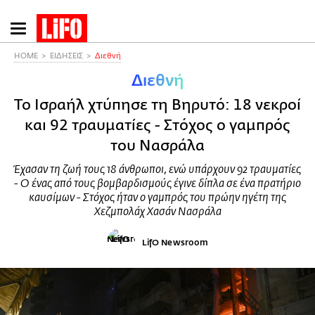
Παράκαμψη
προς
το
HOME
ΕΙΔΗΣΕΙΣ
Διεθνή
κυρίως
Διεθνή
περιεχόμενο
Το Ισραήλ χτύπησε τη Βηρυτό: 18 νεκροί
και 92 τραυματίες - Στόχος ο γαμπρός
του Νασράλα
Έχασαν τη ζωή τους 18 άνθρωποι, ενώ υπάρχουν 92 τραυματίες
- Ο ένας από τους βομβαρδισμούς έγινε δίπλα σε ένα πρατήριο
καυσίμων - Στόχος ήταν ο γαμπρός του πρώην ηγέτη της
Χεζμπολάχ Χασάν Νασράλα
LifO Newsroom