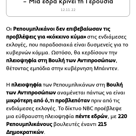
– Μία έδρα κρίνει τη Γερουσία
12.11.22
Οι
Ρεπουμπλικάνοι δεν επιβεβαίωσαν τις
προβλέψεις για «κόκκινο κύμα»
στις ενδιάμεσες
εκλογές, που παραδοσιακά είναι δυσμενείς για το
κυβερνών κόμμα. Ωστόσο, θα κερδίσουν την
πλειοψηφία στη Βουλή των Αντιπροσώπων
,
θέτοντας εμπόδια στην κυβέρνηση Μπάιντεν.
Η
πλειοψηφία
των Ρεπουμπλικάνων στη
Βουλή
των Αντιπροσώπων
αναμένεται πάντως να είναι
μικρότερη από ό,τι προβλεπόταν
πριν από τις
ενδιάμεσες εκλογές. Το δίκτυο NBC προέβλεψε
μια εύθραυστη πλειοψηφία
πέντε εδρών
, με
220
Ρεπουμπλικάνους
βουλευτές έναντι
215
Δημοκρατικών
.