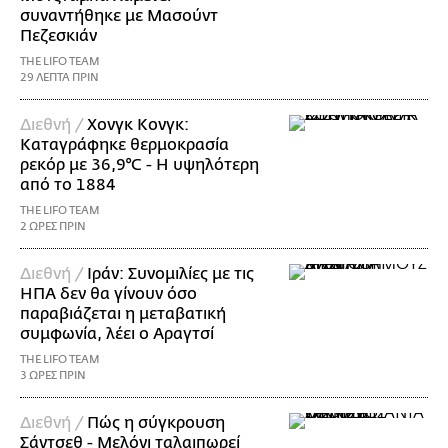
συναντήθηκε με Μασούντ
Πεζεσκιάν
THE LIFO TEAM
29 ΛΕΠΤΑ ΠΡΙΝ
Διεθνή /
Χονγκ Κονγκ:
Καταγράφηκε θερμοκρασία
ρεκόρ με 36,9°C - Η υψηλότερη
από το 1884
THE LIFO TEAM
2 ΩΡΕΣ ΠΡΙΝ
Διεθνή /
Ιράν: Συνομιλίες με τις
ΗΠΑ δεν θα γίνουν όσο
παραβιάζεται η μεταβατική
συμφωνία, λέει ο Αραγτσί
THE LIFO TEAM
3 ΩΡΕΣ ΠΡΙΝ
Διεθνή /
Πώς η σύγκρουση
Σάντσεθ - Μελόνι ταλαιπωρεί