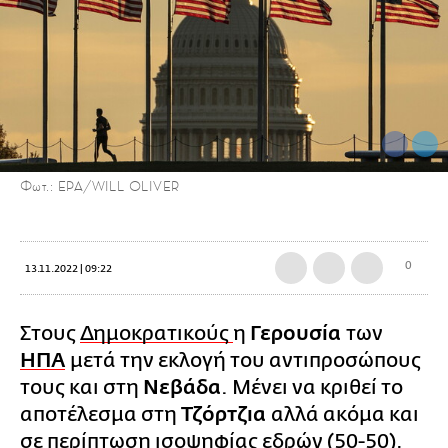
Φωτ.: EPA/WILL OLIVER
0
13.11.2022 | 09:22
Στους
Δημοκρατικούς
η
Γερουσία
των
ΗΠΑ
μετά την εκλογή του αντιπροσώπους
τους και στη
Νεβάδα
. Μένει να κριθεί το
αποτέλεσμα στη
Τζόρτζια
αλλά ακόμα και
σε περίπτωση ισοψηφίας εδρών (50-50),