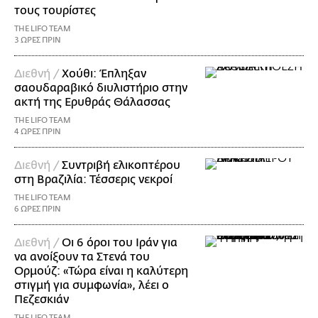
τους τουρίστες
THE LIFO TEAM
3 ΩΡΕΣ ΠΡΙΝ
Διεθνή /
Χούθι: Έπληξαν
σαουδαραβικό διυλιστήριο στην
ακτή της Ερυθράς Θάλασσας
THE LIFO TEAM
4 ΩΡΕΣ ΠΡΙΝ
Διεθνή /
Συντριβή ελικοπτέρου
στη Βραζιλία: Τέσσερις νεκροί
THE LIFO TEAM
6 ΩΡΕΣ ΠΡΙΝ
Διεθνή /
Οι 6 όροι του Ιράν για
να ανοίξουν τα Στενά του
Ορμούζ: «Τώρα είναι η καλύτερη
στιγμή για συμφωνία», λέει ο
Πεζεσκιάν
THE LIFO TEAM