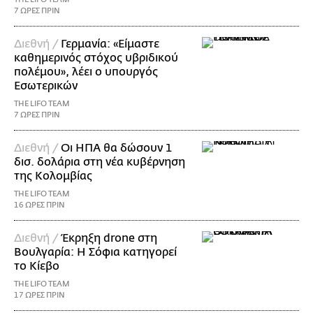
7 ΩΡΕΣ ΠΡΙΝ
Διεθνή /
Γερμανία: «Είμαστε
καθημερινός στόχος υβριδικού
πολέμου», λέει ο υπουργός
Εσωτερικών
THE LIFO TEAM
7 ΩΡΕΣ ΠΡΙΝ
Διεθνή /
Οι ΗΠΑ θα δώσουν 1
δισ. δολάρια στη νέα κυβέρνηση
της Κολομβίας
THE LIFO TEAM
16 ΩΡΕΣ ΠΡΙΝ
Διεθνή /
Έκρηξη drone στη
Βουλγαρία: Η Σόφια κατηγορεί
το Κίεβο
THE LIFO TEAM
17 ΩΡΕΣ ΠΡΙΝ