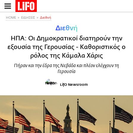
Παράκαμψη
προς
το
HOME
ΕΙΔΗΣΕΙΣ
Διεθνή
κυρίως
Διεθνή
περιεχόμενο
ΗΠΑ: Οι Δημοκρατικοί διατηρούν την
εξουσία της Γερουσίας - Καθοριστικός ο
ρόλος της Κάμαλα Χάρις
Πήραν και την έδρα της Νεβάδα και πλέον ελέγχουν τη
Γερουσία
LifO Newsroom