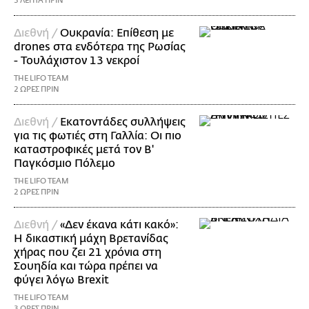
3 ΛΕΠΤΑ ΠΡΙΝ
Διεθνή /
Ουκρανία: Επίθεση με
drones στα ενδότερα της Ρωσίας
- Τουλάχιστον 13 νεκροί
THE LIFO TEAM
2 ΩΡΕΣ ΠΡΙΝ
Διεθνή /
Εκατοντάδες συλλήψεις
για τις φωτιές στη Γαλλία: Οι πιο
καταστροφικές μετά τον Β'
Παγκόσμιο Πόλεμο
THE LIFO TEAM
2 ΩΡΕΣ ΠΡΙΝ
Διεθνή /
«Δεν έκανα κάτι κακό»:
Η δικαστική μάχη Βρετανίδας
χήρας που ζει 21 χρόνια στη
Σουηδία και τώρα πρέπει να
φύγει λόγω Brexit
THE LIFO TEAM
3 ΩΡΕΣ ΠΡΙΝ