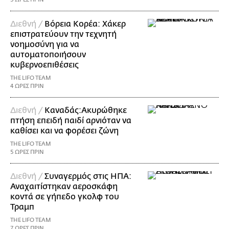
Διεθνή /
Βόρεια Κορέα: Χάκερ
επιστρατεύουν την τεχνητή
νοημοσύνη για να
αυτοματοποιήσουν
κυβερνοεπιθέσεις
THE LIFO TEAM
4 ΩΡΕΣ ΠΡΙΝ
Διεθνή /
Καναδάς:Ακυρώθηκε
πτήση επειδή παιδί αρνιόταν να
καθίσει και να φορέσει ζώνη
THE LIFO TEAM
5 ΩΡΕΣ ΠΡΙΝ
Διεθνή /
Συναγερμός στις ΗΠΑ:
Αναχαιτίστηκαν αεροσκάφη
κοντά σε γήπεδο γκολφ του
Τραμπ
THE LIFO TEAM
7 ΩΡΕΣ ΠΡΙΝ