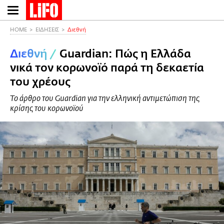
Παράκαμψη
προς
το
HOME
ΕΙΔΗΣΕΙΣ
Διεθνή
κυρίως
Διεθνή
/
Guardian: Πώς η Ελλάδα
περιεχόμενο
νικά τον κορωνοϊό παρά τη δεκαετία
του χρέους
Το άρθρο του Guardian για την ελληνική αντιμετώπιση της
κρίσης του κορωνοϊού