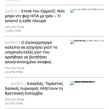
Διεθνή /
Στενά του Ορμούζ: Νέο
μπρα ντε φερ ΗΠΑ με Ιράν – Τι
απαιτεί η κάθε πλευρά
THE LIFO TEAM
7 ΩΡΕΣ ΠΡΙΝ
Διεθνή /
Ο Ζούκερμπεργκ
καλείται να εξηγήσει γιατί το
υπερπολυτελές γιοτ του
αρνήθηκε να βοηθήσει
ακινητοποιημένο σκάφος
THE LIFO TEAM
16 ΩΡΕΣ ΠΡΙΝ
Διεθνή /
Καναδάς: Τεράστιες
δασικές πυρκαγιές πλήττουν τη
Βρετανική Κολομβία
THE LIFO TEAM
16 ΩΡΕΣ ΠΡΙΝ