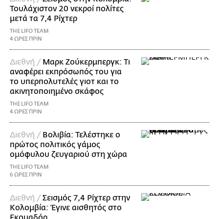
Τουλάχιστον 20 νεκροί πολίτες
μετά τα 7,4 Ρίχτερ
THE LIFO TEAM
4 ΩΡΕΣ ΠΡΙΝ
Διεθνή /
Μαρκ Ζούκερμπεργκ: Τι
αναφέρει εκπρόσωπός του για
το υπερπολυτελές γιοτ και το
ακινητοποιημένο σκάφος
THE LIFO TEAM
4 ΩΡΕΣ ΠΡΙΝ
Διεθνή /
Βολιβία: Τελέστηκε ο
πρώτος πολιτικός γάμος
ομόφυλου ζευγαριού στη χώρα
THE LIFO TEAM
6 ΩΡΕΣ ΠΡΙΝ
Διεθνή /
Σεισμός 7,4 Ρίχτερ στην
Κολομβία: Έγινε αισθητός στο
Εκουαδόρ