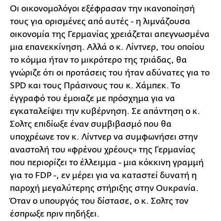
Οι οικονομολόγοι εξέφρασαν την ικανοποίησή
τους για ορισμένες από αυτές - η λιμνάζουσα
οικονομία της Γερμανίας χρειάζεται απεγνωσμένα
μια επανεκκίνηση. Αλλά ο κ. Λίντνερ, του οποίου
το κόμμα ήταν το μικρότερο της τριάδας, θα
γνώριζε ότι οι προτάσεις του ήταν αδύνατες για το
SPD και τους Πράσινους του κ. Χάμπεκ. Το
έγγραφό του έμοιαζε με πρόσχημα για να
εγκαταλείψει την κυβέρνηση. Σε απάντηση ο κ.
Σολτς επιδίωξε έναν συμβιβασμό που θα
υποχρέωνε τον κ. Λίντνερ να συμφωνήσει στην
αναστολή του «φρένου χρέους» της Γερμανίας
που περιορίζει το έλλειμμα - μια κόκκινη γραμμή
για το FDP -, εν μέρει για να καταστεί δυνατή η
παροχή μεγαλύτερης στήριξης στην Ουκρανία.
Όταν ο υπουργός του δίστασε, ο κ. Σολτς τον
έσπρωξε πριν πηδήξει.