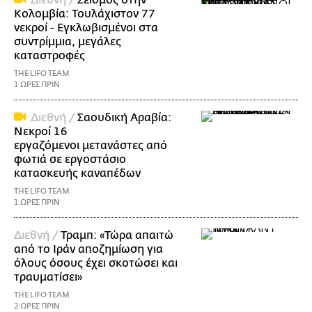
Κολομβία: Τουλάχιστον 77
νεκροί - Εγκλωβισμένοι στα
συντρίμμια, μεγάλες
καταστροφές
THE LIFO TEAM
1 ΩΡΕΣ ΠΡΙΝ
Διεθνή /
Σαουδική Αραβία:
Νεκροί 16
εργαζόμενοι μετανάστες από
φωτιά σε εργοστάσιο
κατασκευής καναπέδων
THE LIFO TEAM
1 ΩΡΕΣ ΠΡΙΝ
Διεθνή /
Τραμπ: «Τώρα απαιτώ
από το Ιράν αποζημίωση για
όλους όσους έχει σκοτώσει και
τραυματίσει»
THE LIFO TEAM
2 ΩΡΕΣ ΠΡΙΝ