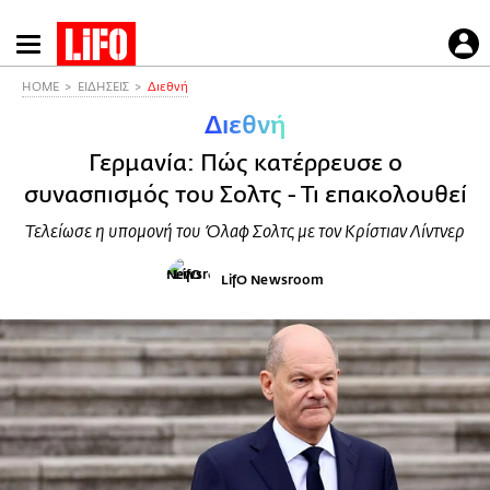
Παράκαμψη
προς
το
HOME
ΕΙΔΗΣΕΙΣ
Διεθνή
κυρίως
Διεθνή
περιεχόμενο
Γερμανία: Πώς κατέρρευσε ο
συνασπισμός του Σολτς - Τι επακολουθεί
Τελείωσε η υπομονή του Όλαφ Σολτς με τον Κρίστιαν Λίντνερ
LifO Newsroom