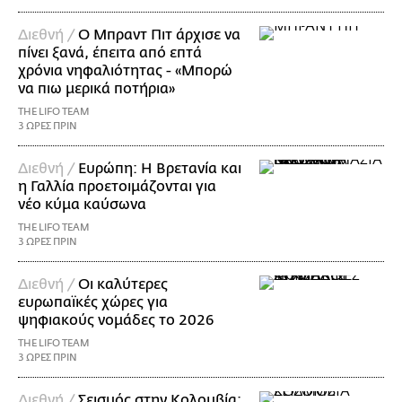
Διεθνή /
Ο Μπραντ Πιτ άρχισε να
πίνει ξανά, έπειτα από επτά
χρόνια νηφαλιότητας - «Μπορώ
να πιω μερικά ποτήρια»
THE LIFO TEAM
3 ΩΡΕΣ ΠΡΙΝ
Διεθνή /
Ευρώπη: Η Βρετανία και
η Γαλλία προετοιμάζονται για
νέο κύμα καύσωνα
THE LIFO TEAM
3 ΩΡΕΣ ΠΡΙΝ
Διεθνή /
Οι καλύτερες
ευρωπαϊκές χώρες για
ψηφιακούς νομάδες το 2026
THE LIFO TEAM
3 ΩΡΕΣ ΠΡΙΝ
Διεθνή /
Σεισμός στην Κολομβία: