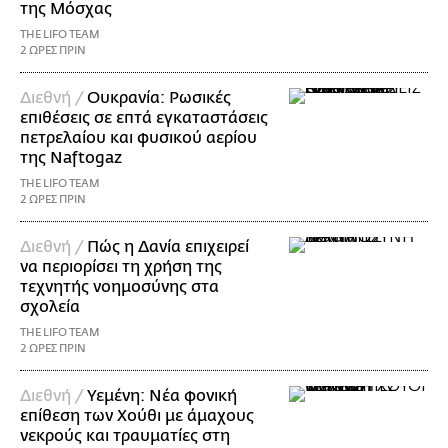
της Μόσχας
THE LIFO TEAM
2 ΩΡΕΣ ΠΡΙΝ
Διεθνή /
Ουκρανία: Ρωσικές
επιθέσεις σε επτά εγκαταστάσεις
πετρελαίου και φυσικού αερίου
της Naftogaz
THE LIFO TEAM
2 ΩΡΕΣ ΠΡΙΝ
Διεθνή /
Πώς η Δανία επιχειρεί
να περιορίσει τη χρήση της
τεχνητής νοημοσύνης στα
σχολεία
THE LIFO TEAM
2 ΩΡΕΣ ΠΡΙΝ
Διεθνή /
Υεμένη: Νέα φονική
επίθεση των Χούθι με άμαχους
νεκρούς και τραυματίες στη