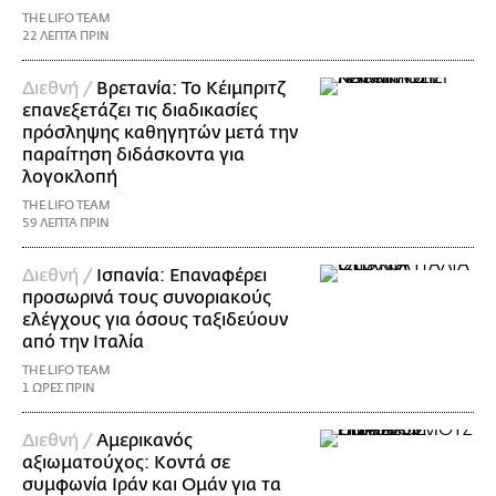
THE LIFO TEAM
22 ΛΕΠΤΑ ΠΡΙΝ
Διεθνή /
Βρετανία: Το Κέιμπριτζ
επανεξετάζει τις διαδικασίες
πρόσληψης καθηγητών μετά την
παραίτηση διδάσκοντα για
λογοκλοπή
THE LIFO TEAM
59 ΛΕΠΤΑ ΠΡΙΝ
Διεθνή /
Ισπανία: Επαναφέρει
προσωρινά τους συνοριακούς
ελέγχους για όσους ταξιδεύουν
από την Ιταλία
THE LIFO TEAM
1 ΩΡΕΣ ΠΡΙΝ
Διεθνή /
Αμερικανός
αξιωματούχος: Κοντά σε
συμφωνία Ιράν και Ομάν για τα