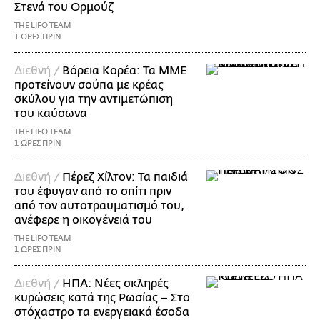
Στενά του Ορμούζ
THE LIFO TEAM
1 ΩΡΕΣ ΠΡΙΝ
Διεθνή /
Βόρεια Κορέα: Τα ΜΜΕ
προτείνουν σούπα με κρέας
σκύλου για την αντιμετώπιση
του καύσωνα
THE LIFO TEAM
1 ΩΡΕΣ ΠΡΙΝ
Διεθνή /
Πέρεζ Χίλτον: Τα παιδιά
του έφυγαν από το σπίτι πριν
από τον αυτοτραυματισμό του,
ανέφερε η οικογένειά του
THE LIFO TEAM
1 ΩΡΕΣ ΠΡΙΝ
Διεθνή /
ΗΠΑ: Nέες σκληρές
κυρώσεις κατά της Ρωσίας – Στο
στόχαστρο τα ενεργειακά έσοδα