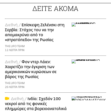
ΔΕΙΤΕ ΑΚΟΜΑ
Διεθνή /
Επίσκεψη Ζελένσκι στη
Σερβία: Στόχος του να την
απομακρύνει από το
«στρατόπεδο» της Ρωσίας
THE LIFO TEAM
12 ΛΕΠΤΑ ΠΡΙΝ
Διεθνή /
Φον ντερ Λάιεν:
Χαιρετίζει την έγκριση των
αμερικανικών κυρώσεων σε
βάρος της Ρωσίας
THE LIFO TEAM
20 ΛΕΠΤΑ ΠΡΙΝ
Διεθνή /
Ινδία: Σχεδόν 100
νεκροί από τις φονικές
πλημμύρες στα βορειοανατολικά