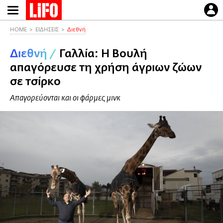
Παράκαμψη
προς
το
HOME
ΕΙΔΗΣΕΙΣ
Διεθνή
κυρίως
Διεθνή
/
Γαλλία: Η Βουλή
περιεχόμενο
απαγόρευσε τη χρήση άγριων ζώων
σε τσίρκο
Απαγορεύονται και οι φάρμες μινκ