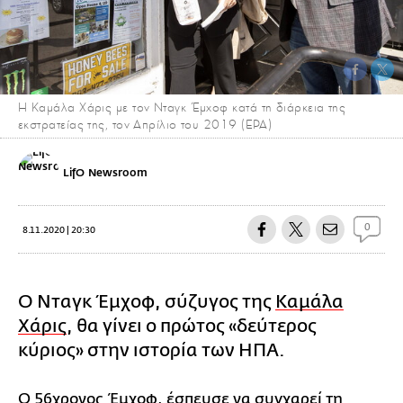
Η Καμάλα Χάρις με τον Νταγκ Έμχοφ κατά τη διάρκεια της
εκστρατείας της, τον Απρίλιο του 2019 (ΕΡΑ)
LifO Newsroom
0
8.11.2020 | 20:30
Ο Νταγκ Έμχοφ, σύζυγος της
Καμάλα
Χάρις
, θα γίνει ο πρώτος «δεύτερος
κύριος» στην ιστορία των ΗΠΑ.
Ο 56χρονος Έμχοφ, έσπευσε να συγχαρεί τη