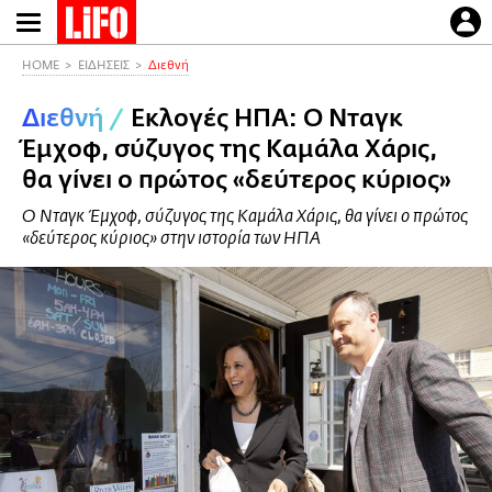
Παράκαμψη
προς
το
HOME
ΕΙΔΗΣΕΙΣ
Διεθνή
κυρίως
Διεθνή
/
Εκλογές ΗΠΑ: Ο Νταγκ
περιεχόμενο
Έμχοφ, σύζυγος της Καμάλα Χάρις,
θα γίνει ο πρώτος «δεύτερος κύριος»
Ο Νταγκ Έμχοφ, σύζυγος της Καμάλα Χάρις, θα γίνει ο πρώτος
«δεύτερος κύριος» στην ιστορία των ΗΠΑ