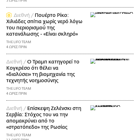
3 ΩΡΕΣ ΠΡΙΝ
Διεθνή /
Πουέρτο Ρίκο:
Χιλιάδες σπίτια χωρίς νερό λόγω
του περιορισμού της
κατανάλωσης - «Είναι σκληρό»
THE LIFO TEAM
4 ΩΡΕΣ ΠΡΙΝ
Διεθνή /
Ο Τραμπ κατηγορεί το
Κογκρέσο ότι θέλει να
«διαλύσει» τη βιομηχανία της
τεχνητής νοημοσύνης
THE LIFO TEAM
4 ΩΡΕΣ ΠΡΙΝ
Διεθνή /
Επίσκεψη Ζελένσκι στη
Σερβία: Στόχος του να την
απομακρύνει από το
«στρατόπεδο» της Ρωσίας
THE LIFO TEAM