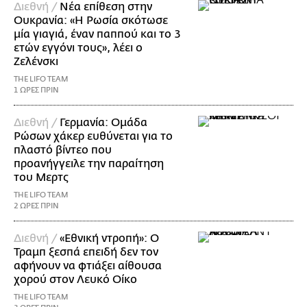
Διεθνή /
Νέα επίθεση στην
Ουκρανία: «Η Ρωσία σκότωσε
μία γιαγιά, έναν παππού και το 3
ετών εγγόνι τους», λέει ο
Ζελένσκι
THE LIFO TEAM
1 ΩΡΕΣ ΠΡΙΝ
Διεθνή /
Γερμανία: Ομάδα
Ρώσων χάκερ ευθύνεται για το
πλαστό βίντεο που
προανήγγειλε την παραίτηση
του Μερτς
THE LIFO TEAM
2 ΩΡΕΣ ΠΡΙΝ
Διεθνή /
«Εθνική ντροπή»: Ο
Τραμπ ξεσπά επειδή δεν τον
αφήνουν να φτιάξει αίθουσα
χορού στον Λευκό Οίκο
THE LIFO TEAM