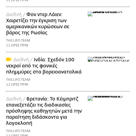
11 ΩΡΕΣ ΠΡΙΝ
Διεθνή /
Φον ντερ Λάιεν:
Χαιρετίζει την έγκριση των
αμερικανικών κυρώσεων σε
βάρος της Ρωσίας
THE LIFO TEAM
11 ΩΡΕΣ ΠΡΙΝ
Διεθνή /
Ινδία: Σχεδόν 100
νεκροί από τις φονικές
πλημμύρες στα βορειοανατολικά
THE LIFO TEAM
12 ΩΡΕΣ ΠΡΙΝ
Διεθνή /
Βρετανία: Το Κέιμπριτζ
επανεξετάζει τις διαδικασίες
πρόσληψης καθηγητών μετά την
παραίτηση διδάσκοντα για
λογοκλοπή
THE LIFO TEAM
12 ΩΡΕΣ ΠΡΙΝ