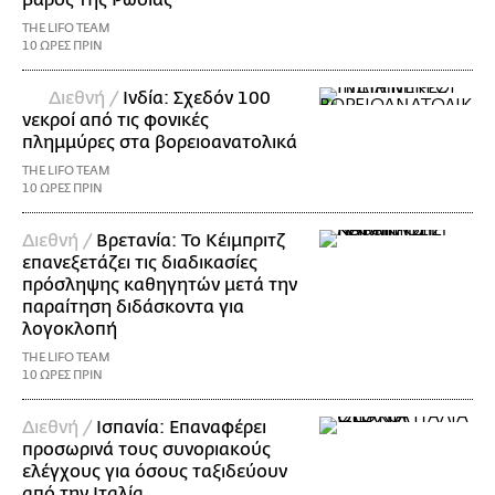
THE LIFO TEAM
10 ΩΡΕΣ ΠΡΙΝ
Διεθνή /
Ινδία: Σχεδόν 100
νεκροί από τις φονικές
πλημμύρες στα βορειοανατολικά
THE LIFO TEAM
10 ΩΡΕΣ ΠΡΙΝ
Διεθνή /
Βρετανία: Το Κέιμπριτζ
επανεξετάζει τις διαδικασίες
πρόσληψης καθηγητών μετά την
παραίτηση διδάσκοντα για
λογοκλοπή
THE LIFO TEAM
10 ΩΡΕΣ ΠΡΙΝ
Διεθνή /
Ισπανία: Επαναφέρει
προσωρινά τους συνοριακούς
ελέγχους για όσους ταξιδεύουν
από την Ιταλία