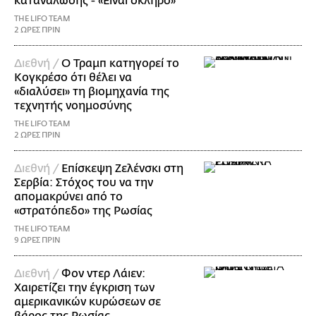
κατανάλωσης - «Είναι σκληρό»
THE LIFO TEAM
2 ΩΡΕΣ ΠΡΙΝ
Διεθνή /
Ο Τραμπ κατηγορεί το
Κογκρέσο ότι θέλει να
«διαλύσει» τη βιομηχανία της
τεχνητής νοημοσύνης
THE LIFO TEAM
2 ΩΡΕΣ ΠΡΙΝ
Διεθνή /
Επίσκεψη Ζελένσκι στη
Σερβία: Στόχος του να την
απομακρύνει από το
«στρατόπεδο» της Ρωσίας
THE LIFO TEAM
9 ΩΡΕΣ ΠΡΙΝ
Διεθνή /
Φον ντερ Λάιεν:
Χαιρετίζει την έγκριση των
αμερικανικών κυρώσεων σε
βάρος της Ρωσίας