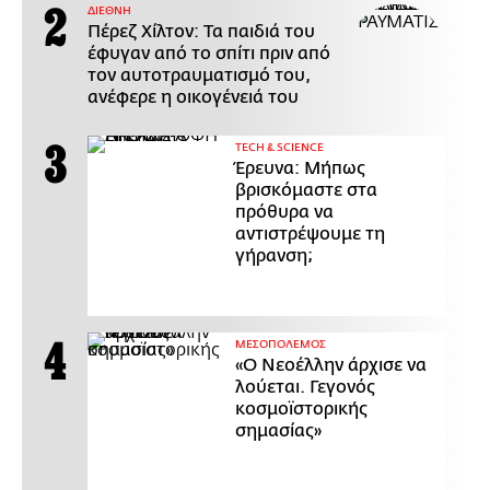
ΔΙΕΘΝΗ
Πέρεζ Χίλτον: Τα παιδιά του
έφυγαν από το σπίτι πριν από
τον αυτοτραυματισμό του,
ανέφερε η οικογένειά του
ΤECH & SCIENCE
Έρευνα: Μήπως
βρισκόμαστε στα
πρόθυρα να
αντιστρέψουμε τη
γήρανση;
ΜΕΣΟΠΟΛΕΜΟΣ
«Ο Νεοέλλην άρχισε να
λούεται. Γεγονός
κοσμοϊστορικής
σημασίας»