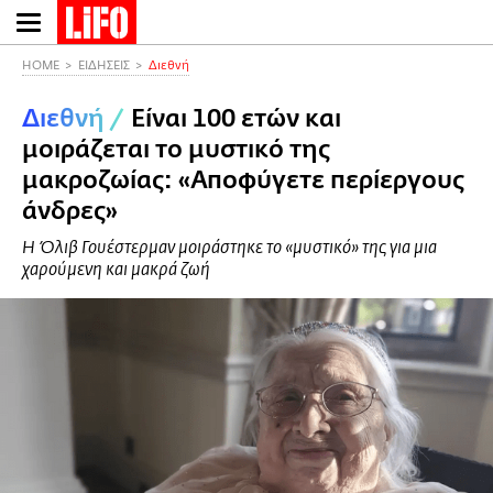
Παράκαμψη
προς
το
HOME
ΕΙΔΗΣΕΙΣ
Διεθνή
κυρίως
Διεθνή
/
Είναι 100 ετών και
περιεχόμενο
μοιράζεται το μυστικό της
μακροζωίας: «Αποφύγετε περίεργους
άνδρες»
Η Όλιβ Γουέστερμαν μοιράστηκε το «μυστικό» της για μια
χαρούμενη και μακρά ζωή