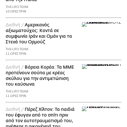
THE LIFO TEAM
10 ΩΡΕΣ ΠΡΙΝ
Διεθνή /
Αμερικανός
αξιωματούχος: Κοντά σε
συμφωνία Ιράν και Ομάν για τα
Στενά του Ορμούζ
THE LIFO TEAM
11 ΩΡΕΣ ΠΡΙΝ
Διεθνή /
Βόρεια Κορέα: Τα ΜΜΕ
προτείνουν σούπα με κρέας
σκύλου για την αντιμετώπιση
του καύσωνα
THE LIFO TEAM
11 ΩΡΕΣ ΠΡΙΝ
Διεθνή /
Πέρεζ Χίλτον: Τα παιδιά
του έφυγαν από το σπίτι πριν
από τον αυτοτραυματισμό του,
ανέφερε η οικογένειά του