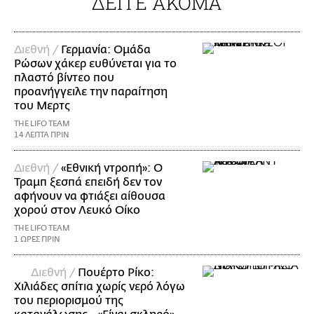
ΔΕΙΤΕ ΑΚΟΜΑ
Διεθνή /
Γερμανία: Ομάδα
Ρώσων χάκερ ευθύνεται για το
πλαστό βίντεο που
προανήγγειλε την παραίτηση
του Μερτς
THE LIFO TEAM
14 ΛΕΠΤΑ ΠΡΙΝ
Διεθνή /
«Εθνική ντροπή»: Ο
Τραμπ ξεσπά επειδή δεν τον
αφήνουν να φτιάξει αίθουσα
χορού στον Λευκό Οίκο
THE LIFO TEAM
1 ΩΡΕΣ ΠΡΙΝ
Διεθνή /
Πουέρτο Ρίκο:
Χιλιάδες σπίτια χωρίς νερό λόγω
του περιορισμού της