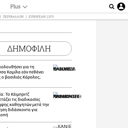
Plus
ς
Θέματα
ΠΕΡΙΒΆΛΛΟΝ
EUROPEAN LIFO
Συνεντεύξεις
ς
Videos
τα
Αφιερώματα
t
ΔΗΜΟΦΙΛΗ
Ζώδια
Εξομολογήσεις
Blogs
μη
ακολουθήσει για τη
Οι Αθηναίοι
ς
σσα Καμίλα εάν πεθάνει
Απώλειες
 ο βασιλιάς Κάρολος;
Lgbtqi+
Επιλογές
α: Το Κέιμπριτζ
τάζει τις διαδικασίες
ψης καθηγητών μετά την
ηση διδάσκοντα για
λοπή