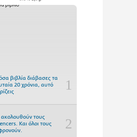
όσα βιβλία διάβασες τα
υταία 20 χρόνια, αυτό
ρίζεις
 ακολουθούν τους
uencers. Και όλοι τους
φρονούν.