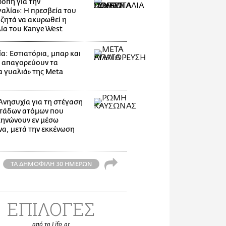
οπή για την
αλία»: Η πρεσβεία του
 ζητά να ακυρωθεί η
ία του Kanye West
α: Εστιατόρια, μπαρ και
 απαγορεύουν τα
α γυαλιά» της Meta
Ανησυχία για τη στέγαση
τάδων ατόμων που
ηνώνουν εν μέσω
α, μετά την εκκένωση
ΤΑ ΔΗΜΟΦΙΛΗ 30 ΗΜΕΡΩΝ
ΕΠΙΛΟΓΕΣ
από το Lifo.gr