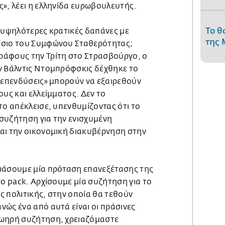
», λέει η ελληνίδα ευρωβουλευτής.
Το θ
α υψηλότερες κρατικές δαπάνες με
της 
ίσιο του Συμφώνου Σταθερότητας;
ράφους την Τρίτη στο Στρασβούργο, ο
ν Βάλντις Ντομπρόφσκις δέχθηκε το
ς επενδύσεις» μπορούν να εξαιρεθούν
ους και ελλείμματος. Δεν το
το απέκλεισε, υπενθυμίζοντας ότι το
η συζήτηση για την ενισχυμένη
αι την οικονομική διακυβέρνηση στην
ιάσουμε μία πρόταση επανεξέτασης της
wo pack. Αρχίσουμε μία συζήτηση για το
ς πολιτικής, στην οποία θα τεθούν
ώς ένα από αυτά είναι οι πράσινες
ζωηρή συζήτηση, χρειαζόμαστε