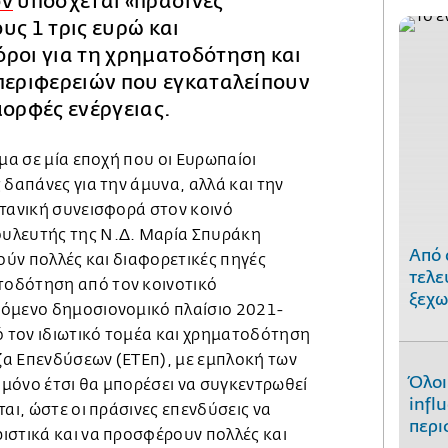
όν
υπόσχεται «πράσινες
υς 1 τρις ευρώ και
όροι για τη χρηματοδότηση και
περιφερειών που εγκαταλείπουν
μορφές ενέργειας.
ημα σε μία εποχή που οι Ευρωπαίοι
 δαπάνες για την άμυνα, αλλά και την
ετανική συνεισφορά στον κοινό
υλευτής της Ν.Δ. Μαρία Σπυράκη
Από 
τούν πολλές και διαφορετικές πηγές
τελε
οδότηση από τον κοινοτικό
ξεχω
όμενο δημοσιονομικό πλαίσιο 2021-
 τον ιδιωτικό τομέα και χρηματοδότηση
α Επενδύσεων (ΕΤΕπ), με εμπλοκή των
Όλοι
μόνο έτσι θα μπορέσει να συγκεντρωθεί
infl
ται, ώστε οι πράσινες επενδύσεις να
περι
ιστικά και να προσφέρουν πολλές και