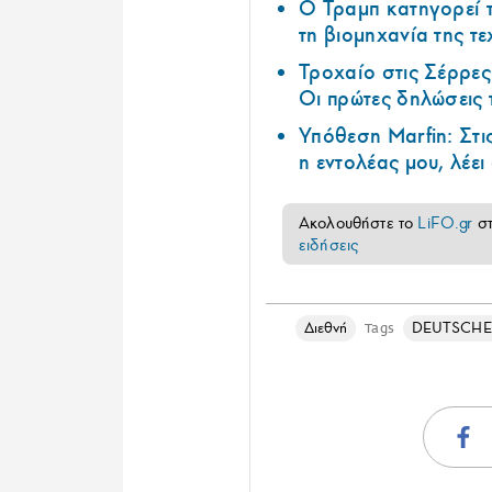
Ο Τραμπ κατηγορεί τ
τη βιομηχανία της τ
Τροχαίο στις Σέρρες
Οι πρώτες δηλώσεις
Υπόθεση Marfin: Στι
η εντολέας μου, λέε
Ακολουθήστε το
LiFO.gr
σ
ειδήσεις
Διεθνή
DEUTSCHE
Tags