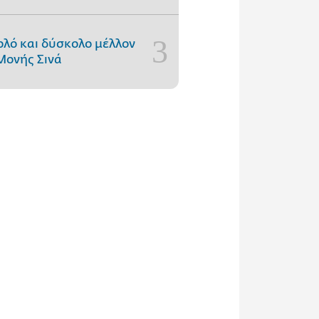
ολό και δύσκολο μέλλον
Μονής Σινά