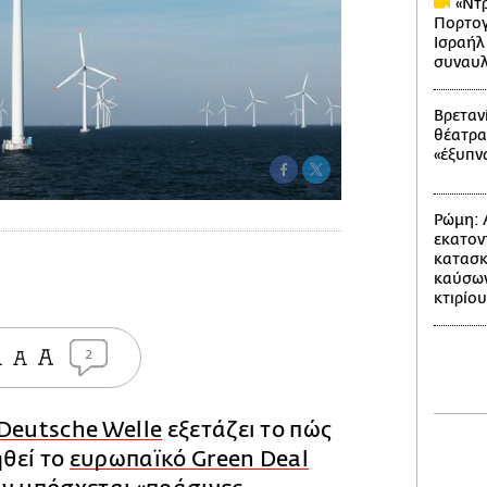
«Ντρ
Πορτογ
Ισραήλ
συναυλ
Βρετανί
θέατρα
«έξυπν
Ρώμη: 
εκατον
κατασκ
καύσων
κτιρίου
2
Deutsche Welle
εξετάζει το πώς
θεί το
ευρωπαϊκό Green Deal