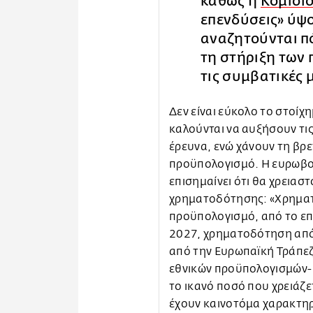
καθώς η
Κομισι
επενδύσεις» ύψο
αναζητούνται π
τη στήριξη των 
τις συμβατικές 
Δεν είναι εύκολο το στοίχ
καλούνται να αυξήσουν τις
έρευνα, ενώ χάνουν τη βρ
προϋπολογισμό. Η ευρωβο
επισημαίνει ότι θα χρειασ
χρηματοδότησης: «Χρηματ
προϋπολογισμό, από το επ
2027, χρηματοδότηση από
από την Ευρωπαϊκή Τράπεζ
εθνικών προϋπολογισμών- 
το ικανό ποσό που χρειάζε
έχουν καινοτόμα χαρακτηρ