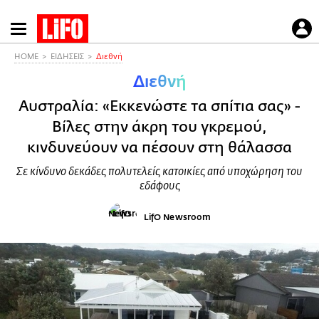
Παράκαμψη
προς
το
HOME
ΕΙΔΗΣΕΙΣ
Διεθνή
κυρίως
Διεθνή
περιεχόμενο
Αυστραλία: «Εκκενώστε τα σπίτια σας» -
Βίλες στην άκρη του γκρεμού,
κινδυνεύουν να πέσουν στη θάλασσα
Σε κίνδυνο δεκάδες πολυτελείς κατοικίες από υποχώρηση του
εδάφους
LifO Newsroom