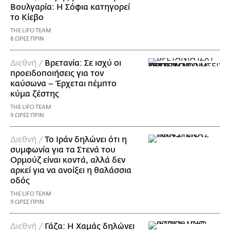
Βουλγαρία: Η Σόφια κατηγορεί
το Κίεβο
THE LIFO TEAM
8 ΩΡΕΣ ΠΡΙΝ
Διεθνή /
Βρετανία: Σε ισχύ οι
προειδοποιήσεις για τον
καύσωνα – Έρχεται πέμπτο
κύμα ζέστης
THE LIFO TEAM
9 ΩΡΕΣ ΠΡΙΝ
Διεθνή /
Το Ιράν δηλώνει ότι η
συμφωνία για τα Στενά του
Ορμούζ είναι κοντά, αλλά δεν
αρκεί για να ανοίξει η θαλάσσια
οδός
THE LIFO TEAM
9 ΩΡΕΣ ΠΡΙΝ
Διεθνή /
Γάζα: Η Χαμάς δηλώνει