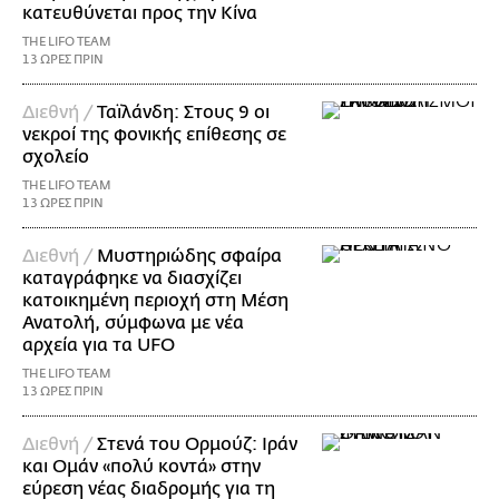
κατευθύνεται προς την Κίνα
THE LIFO TEAM
13 ΩΡΕΣ ΠΡΙΝ
Διεθνή /
Ταϊλάνδη: Στους 9 οι
νεκροί της φονικής επίθεσης σε
σχολείο
THE LIFO TEAM
13 ΩΡΕΣ ΠΡΙΝ
Διεθνή /
Μυστηριώδης σφαίρα
καταγράφηκε να διασχίζει
κατοικημένη περιοχή στη Μέση
Ανατολή, σύμφωνα με νέα
αρχεία για τα UFO
THE LIFO TEAM
13 ΩΡΕΣ ΠΡΙΝ
Διεθνή /
Στενά του Ορμούζ: Ιράν
και Ομάν «πολύ κοντά» στην
εύρεση νέας διαδρομής για τη