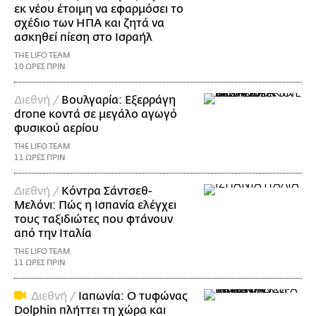
εκ νέου έτοιμη να εφαρμόσει το
σχέδιο των ΗΠΑ και ζητά να
ασκηθεί πίεση στο Ισραήλ
THE LIFO TEAM
10 ΩΡΕΣ ΠΡΙΝ
Διεθνή /
Βουλγαρία: Εξερράγη
drone κοντά σε μεγάλο αγωγό
φυσικού αερίου
THE LIFO TEAM
11 ΩΡΕΣ ΠΡΙΝ
Διεθνή /
Κόντρα Σάντσεθ-
Μελόνι: Πώς η Ισπανία ελέγχει
τους ταξιδιώτες που φτάνουν
από την Ιταλία
THE LIFO TEAM
11 ΩΡΕΣ ΠΡΙΝ
Διεθνή /
Ιαπωνία: Ο τυφώνας
Dolphin πλήττει τη χώρα και