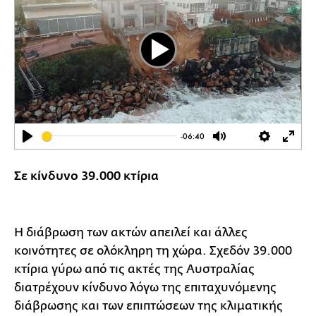
Play
-06:40
Play
Mute
Settings
Ente
full
Σε κίνδυνο 39.000 κτίρια
Η διάβρωση των ακτών απειλεί και άλλες
κοινότητες σε ολόκληρη τη χώρα. Σχεδόν 39.000
κτίρια γύρω από τις ακτές της Αυστραλίας
διατρέχουν κίνδυνο λόγω της επιταχυνόμενης
διάβρωσης και των επιπτώσεων της κλιματικής