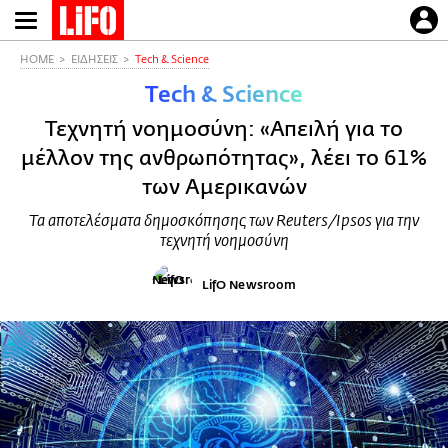
Παράκαμψη
προς
το
HOME
ΕΙΔΗΣΕΙΣ
Τech & Science
κυρίως
Τech & Science
περιεχόμενο
Τεχνητή νοημοσύνη: «Απειλή για το
μέλλον της ανθρωπότητας», λέει το 61%
των Αμερικανών
Τα αποτελέσματα δημοσκόπησης των Reuters/Ipsos για την
τεχνητή νοημοσύνη
LifO Newsroom