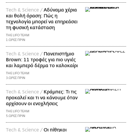
Τech & Science /
Αδύναμα χέρια
και θολή όραση: Πώς η
τεχνολογία μπορεί να επηρεάσει
τη φυσική κατάσταση
THE LIFO TEAM
1 ΩΡΕΣ ΠΡΙΝ
Τech & Science /
Πανεπιστήμιο
Brown: 11 τροφές για πιο υγιές
και λαμπερό δέρμα το καλοκαίρι
THE LIFO TEAM
3 ΩΡΕΣ ΠΡΙΝ
Τech & Science /
Κράμπες: Τι τις
προκαλεί και τι να κάνουμε όταν
αρχίσουν οι ενοχλήσεις
THE LIFO TEAM
5 ΩΡΕΣ ΠΡΙΝ
Τech & Science /
Οι πίθηκοι