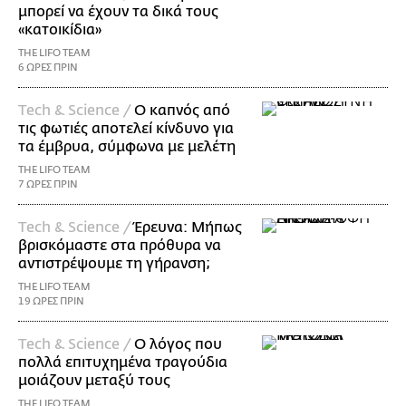
μπορεί να έχουν τα δικά τους
«κατοικίδια»
THE LIFO TEAM
6 ΩΡΕΣ ΠΡΙΝ
Τech & Science /
Ο καπνός από
τις φωτιές αποτελεί κίνδυνο για
τα έμβρυα, σύμφωνα με μελέτη
THE LIFO TEAM
7 ΩΡΕΣ ΠΡΙΝ
Τech & Science /
Έρευνα: Μήπως
βρισκόμαστε στα πρόθυρα να
αντιστρέψουμε τη γήρανση;
THE LIFO TEAM
19 ΩΡΕΣ ΠΡΙΝ
Τech & Science /
Ο λόγος που
πολλά επιτυχημένα τραγούδια
μοιάζουν μεταξύ τους
THE LIFO TEAM