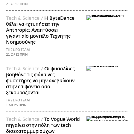
21 ΩΡΕΣ ΠΡΙΝ
Τech & Science /
Η ByteDance
θέλει να «χτυπήσει» την
Anthropic: Αναπτύσσει
γιγαντιαίο μοντέλο Τεχνητής
Νοημοσύνης
THE LIFO TEAM
21 ΩΡΕΣ ΠΡΙΝ
Τech & Science /
Οι φυσαλίδες
βοηθάνε τις φάλαινες
φυσητήρες να μην ανεβαίνουν
στην επιφάνεια όσο
ξεκουράζονται
THE LIFO TEAM
1 ΜΕΡΑ ΠΡΙΝ
Τech & Science /
Το Vogue World
πηγαίνει στην πόλη των tech
δισεκατομμυριούχων