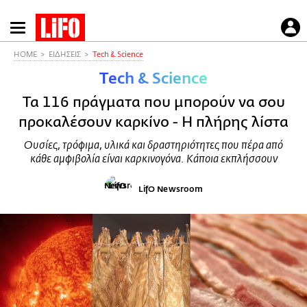
Παράκαμψη
προς
το
HOME
ΕΙΔΗΣΕΙΣ
Τech & Science
κυρίως
Τech & Science
περιεχόμενο
Τα 116 πράγματα που μπορούν να σου
προκαλέσουν καρκίνο - Η πλήρης λίστα
Ουσίες, τρόφιμα, υλικά και δραστηριότητες που πέρα από
κάθε αμφιβολία είναι καρκινογόνα. Κάποια εκπλήσσουν
LifO Newsroom