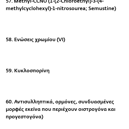
57. Methyl-CCNU (1-(2-Chloroethyl)-3-(4-
methylcyclohexyl)-1-nitrosourea; Semustine)
58. Ενώσεις χρωμίου (VI)
59. Κυκλοσπορίνη
60. Αντισυλληπτικά, ορμόνες, συνδυασμένες
μορφές εκείνα που περιέχουν οιστρογόνα και
προγεστογόνα)