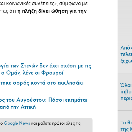
και κοινωνικές συνέπειες», σύμφωνα με
η πλήξη δίνει ώθηση για την
τας ότι
Από 
τελε
ξεχω
γία των Στενών δεν έχει σχέση με τις
 ο Ομάν, λένε οι Φρουροί
στηκε σορός κοντά στο εκκλησάκι
Όλοι
infl
περι
ς του Αυγούστου: Πόσοι εκτιμάται
από την Αττική
Το θ
το
Google News
και μάθετε πρώτοι όλες τις
της 