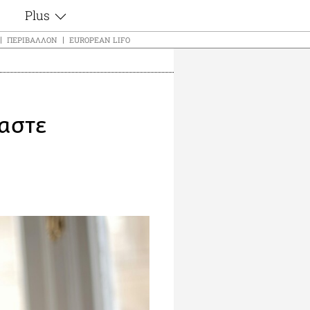
Plus
ς
Θέματα
ΠΕΡΙΒΆΛΛΟΝ
EUROPEAN LIFO
Συνεντεύξεις
ς
Videos
τα
Αφιερώματα
t
Ζώδια
μαστε
Εξομολογήσεις
Blogs
μη
Οι Αθηναίοι
ς
Απώλειες
Lgbtqi+
Επιλογές