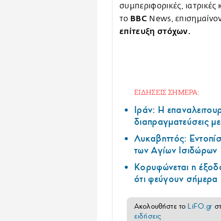
συμπεριφορικές, ιατρικές 
BBC
το
News, επισημαίνον
επίτευξη στόχων.
ΕΙΔΗΣΕΙΣ ΣΗΜΕΡΑ:
Ιράν: Η επαναλειτουρ
διαπραγματεύσεις με
Λυκαβηττός: Εντοπί
των Αγίων Ισιδώρων
Κορυφώνεται η έξοδο
ότι φεύγουν σήμερα 
Ακολουθήστε το
LiFO.gr
σ
ειδήσεις