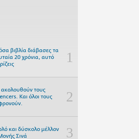
όσα βιβλία διάβασες τα
υταία 20 χρόνια, αυτό
ρίζεις
 ακολουθούν τους
uencers. Και όλοι τους
φρονούν.
ολό και δύσκολο μέλλον
Μονής Σινά