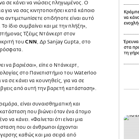
α να σε κάνει να νιώσεις πληγωμένος. Ο
μα για να σας κινητοποιήσει κατά κάποιο
Κράμπες
να κάν
να αντιμετωπίσετε οτιδήποτε είναι αυτό
ενοχλή
Το ίδιο συμβαίνει και με την πλήξη»,
ιστήμονας Τζέιμς Ντάνκερτ στον
CNN
οκριτή του
, Δρ Sanjay Gupta, στο
Έρευνα
στα πρ
 πρόσφατα.
τη γήρ
άνει να βαριέσαι», είπε ο Ντάνκερτ,
ολογίας στο Πανεπιστήμιο του Waterloo
α να σε κάνει να κουνηθείς, για να σε
να βγεις από αυτή την βαρετή κατάσταση».
αρεμάρα, είναι συναισθηματική και
κατάσταση που βιώνει όταν ένα άτομο
νο να κάνει. «Φαίνεται ότι είναι μια
σταση που οι άνθρωποι έρχονται
έγερσης καθώς και μια σειρά από