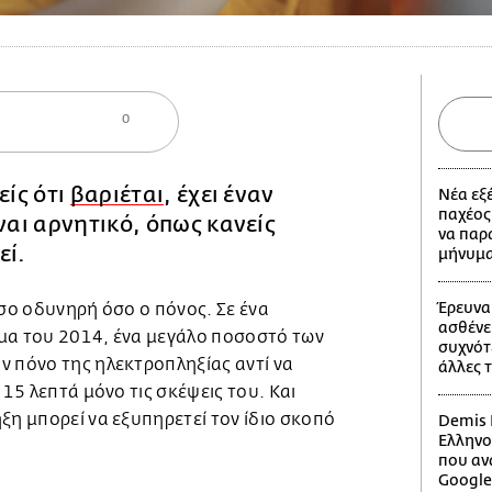
0
είς ότι
βαριέται
, έχει έναν
Νέα εξ
παχέος
ναι αρνητικό, όπως κανείς
να παρ
εί.
μήνυμ
Έρευνα
όσο οδυνηρή όσο ο πόνος. Σε ένα
ασθένε
μα του 2014, ένα μεγάλο ποσοστό των
συχνότ
ν πόνο της ηλεκτροπληξίας αντί να
άλλες 
 15 λεπτά μόνο τις σκέψεις του. Και
ξη μπορεί να εξυπηρετεί τον ίδιο σκοπό
Demis H
Ελληνο
που αν
Google