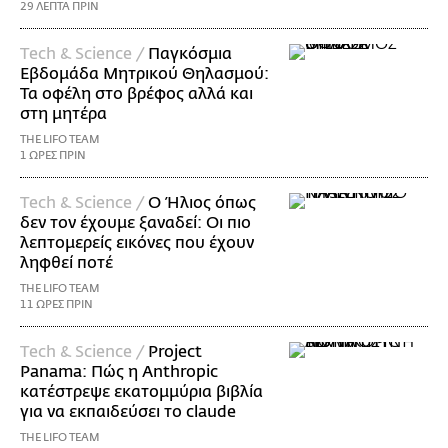
29 ΛΕΠΤΑ ΠΡΙΝ
Τech & Science /
Παγκόσμια
Εβδομάδα Μητρικού Θηλασμού:
Τα οφέλη στο βρέφος αλλά και
στη μητέρα
THE LIFO TEAM
1 ΩΡΕΣ ΠΡΙΝ
Τech & Science /
Ο Ήλιος όπως
δεν τον έχουμε ξαναδεί: Οι πιο
λεπτομερείς εικόνες που έχουν
ληφθεί ποτέ
THE LIFO TEAM
11 ΩΡΕΣ ΠΡΙΝ
Τech & Science /
Project
Panama: Πώς η Anthropic
κατέστρεψε εκατομμύρια βιβλία
για να εκπαιδεύσει το claude
THE LIFO TEAM