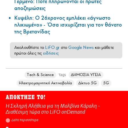
Γερμενό: Πότε πληρώνονται οι πρώτες
αποζημιώσεις
Κυψέλη: Ο 26χρονος εμπλέκει «άγνωστο
ηλικιωμένο» - Όσα ισχυρίζεται για τον θάνατο
της Βρετανίδας
Ακολουθήστε το
LiFO.gr
στο
Google News
και μάθετε
πρώτοι όλες τις
ειδήσεις
Τech & Science
ΔΗΜΟΣΙΑ ΥΓΕΙΑ
Tags
Ηλεκτρομαγνητική Ακτινοβολία
Δίκτυο 5G
5G
ΑΠΟΚΤΗΣΕ ΤΟ!
Η Σκληρή Αλήθεια για τη Μαλβίνα Κάραλη -
Διαθέσιμη τώρα στo LiFO onDemand
Δείτε περισσότερα