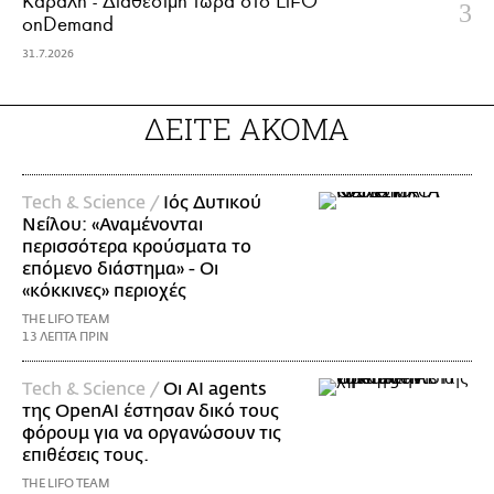
Κάραλη - Διαθέσιμη τώρα στo LiFO
onDemand
31.7.2026
ΔΕΙΤΕ ΑΚΟΜΑ
Τech & Science /
Ιός Δυτικού
Νείλου: «Αναμένονται
περισσότερα κρούσματα το
επόμενο διάστημα» - Οι
«κόκκινες» περιοχές
THE LIFO TEAM
13 ΛΕΠΤΑ ΠΡΙΝ
Τech & Science /
Οι AI agents
της OpenAI έστησαν δικό τους
φόρουμ για να οργανώσουν τις
επιθέσεις τους.
THE LIFO TEAM