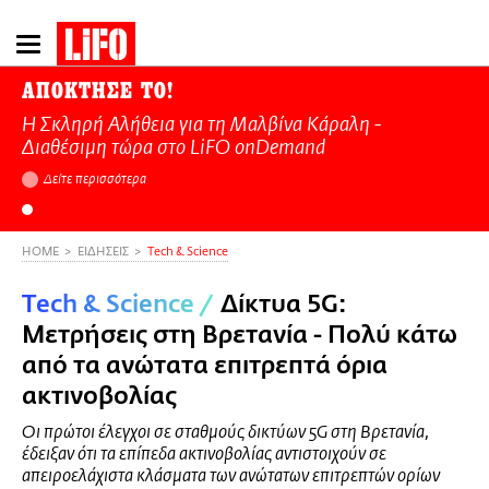
Παράκαμψη
προς
το
ΑΠΟΚΤΗΣΕ ΤΟ!
κυρίως
Η Σκληρή Αλήθεια για τη Μαλβίνα Κάραλη -
περιεχόμενο
Διαθέσιμη τώρα στo LiFO onDemand
Δείτε περισσότερα
HOME
ΕΙΔΗΣΕΙΣ
Τech & Science
Τech & Science
/
Δίκτυα 5G:
Μετρήσεις στη Βρετανία - Πολύ κάτω
από τα ανώτατα επιτρεπτά όρια
ακτινοβολίας
Οι πρώτοι έλεγχοι σε σταθμούς δικτύων 5G στη Βρετανία,
έδειξαν ότι τα επίπεδα ακτινοβολίας αντιστοιχούν σε
απειροελάχιστα κλάσματα των ανώτατων επιτρεπτών ορίων