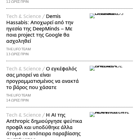
12 ΩΡΕΣ ΠΡΙΝ
Τech & Science /
Demis
Hassabis: Αποχωρεί από την
ηγεσία της DeepMinds – Με
ποια project της Google θα
ασχοληθεί
THE LIFO TEAM
13 ΩΡΕΣ ΠΡΙΝ
Τech & Science /
Ο εγκέφαλός
σας μπορεί να είναι
προγραμματισμένος να ανακτά
το βάρος που χάσατε
THE LIFO TEAM
14 ΩΡΕΣ ΠΡΙΝ
Τech & Science /
Η AI της
Anthropic δημιούργησε ψεύτικα
προφίλ και υποδύθηκε άλλα
άτομα σε απόπειρα παραβίασης