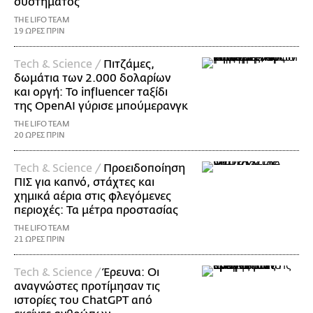
συστήματος
THE LIFO TEAM
19 ΩΡΕΣ ΠΡΙΝ
Τech & Science /
Πιτζάμες,
δωμάτια των 2.000 δολαρίων
και οργή: Το influencer ταξίδι
της OpenAI γύρισε μπούμερανγκ
THE LIFO TEAM
20 ΩΡΕΣ ΠΡΙΝ
Τech & Science /
Προειδοποίηση
ΠΙΣ για καπνό, στάχτες και
χημικά αέρια στις φλεγόμενες
περιοχές: Τα μέτρα προστασίας
THE LIFO TEAM
21 ΩΡΕΣ ΠΡΙΝ
Τech & Science /
Έρευνα: Οι
αναγνώστες προτίμησαν τις
ιστορίες του ChatGPT από