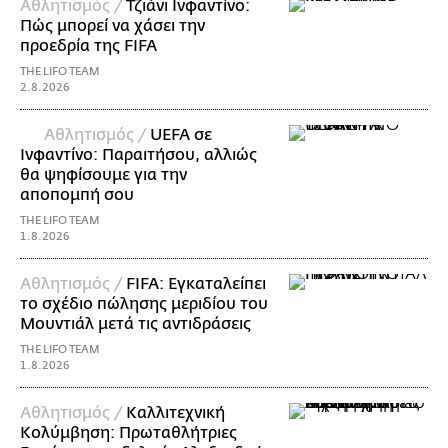
Αθλητισμός /
Τζιάνι Ινφαντίνο:
Πώς μπορεί να χάσει την
προεδρία της FIFA
THE LIFO TEAM
2.8.2026
Αθλητισμός /
UEFA σε
Ινφαντίνο: Παραιτήσου, αλλιώς
θα ψηφίσουμε για την
αποπομπή σου
THE LIFO TEAM
1.8.2026
Αθλητισμός /
FIFA: Εγκαταλείπει
το σχέδιο πώλησης μεριδίου του
Μουντιάλ μετά τις αντιδράσεις
THE LIFO TEAM
1.8.2026
Αθλητισμός /
Καλλιτεχνική
Κολύμβηση: Πρωταθλήτριες