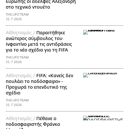
Ευρώπης οι αδελφές Αλεξανδρή
στο τεχνικό ντουέτο
THE LIFO TEAM
31.7.2026
Αθλητισμός /
Παραιτήθηκε
ανώτερος σύμβουλος του
Ινφαντίνο μετά τις αντιδράσεις
για το νέο σχέδιο για τη FIFA
THE LIFO TEAM
31.7.2026
Αθλητισμός /
FIFA: «Κανείς δεν
πουλάει το ποδόσφαιρο» -
Προχωρά το επενδυτικό της
σχέδιο
THE LIFO TEAM
31.7.2026
Αθλητισμός /
Πέθανε ο
ποδοσφαιριστής Φράνκο