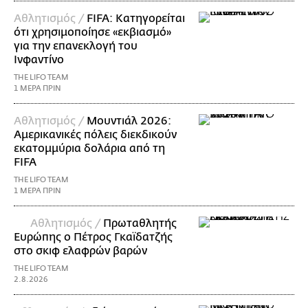
Αθλητισμός /
FIFA: Κατηγορείται
ότι χρησιμοποίησε «εκβιασμό»
για την επανεκλογή του
Ινφαντίνο
THE LIFO TEAM
1 ΜΕΡΑ ΠΡΙΝ
Αθλητισμός /
Μουντιάλ 2026:
Αμερικανικές πόλεις διεκδικούν
εκατομμύρια δολάρια από τη
FIFA
THE LIFO TEAM
1 ΜΕΡΑ ΠΡΙΝ
Αθλητισμός /
Πρωταθλητής
Ευρώπης ο Πέτρος Γκαϊδατζής
στο σκιφ ελαφρών βαρών
THE LIFO TEAM
2.8.2026