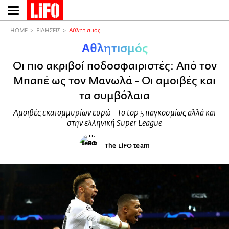
Παράκαμψη
προς
το
HOME
ΕΙΔΗΣΕΙΣ
Αθλητισμός
κυρίως
Αθλητισμός
περιεχόμενο
Οι πιο ακριβοί ποδοσφαιριστές: Από τον
Μπαπέ ως τον Μανωλά - Οι αμοιβές και
τα συμβόλαια
Αμοιβές εκατομμυρίων ευρώ - Το top 5 παγκοσμίως αλλά και
στην ελληνική Super League
The LiFO team