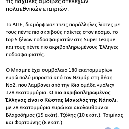
τις παχυλές αμοιβές στελεχών
πολυεθνικών εταιριών.
Το ΑΠΕ, διαμόρφωσε τρεις παράλληλες λίστες με
τους πέντε πιο ακριβούς παίκτες στον κόσμο, το
top 5 ξένων ποδοσφαιριστών στη Super League
και τους πέντε πιο ακριβοπληρωμένους Έλληνες
ποδοσφαιριστές.
Ο Μπαμπέ έχει συμβόλαιο 180 εκατομμυρίων
ευρώ πολύ μπροστά από τον Νεϊμάρ στη θέση
Νο2, που λαμβάνει από την ίδια ομάδα «μόλις»
128 εκατομμύρια.
Ο πιο ακριβοπληρωμένος
Έλληνας είναι ο Κώστας Μανωλάς της Νάπολι
,
με 28 εκατομμύρια ευρώ και ακολουθούν οι
Βλαχοδήμος (15 εκάτ), Τζόλης (10 εκάτ.), Τσιμίκας
και Φορτούνης (8 εκάτ.)