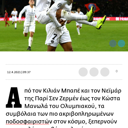
0
12.4.2021 | 09:37
Α
πό τον Κιλιάν Μπαπέ και τον Νεϊμάρ
της Παρί Σεν Ζερμέν έως τον Κώστα
Μανωλά του Ολυμπιακού, τα
συμβόλαια των πιο ακριβοπληρωμένων
ποδοσφαιριστώ
ν στον κόσμο, ξεπερνούν