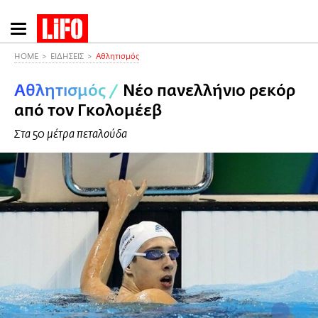
Παράκαμψη
προς
το
HOME
ΕΙΔΗΣΕΙΣ
Αθλητισμός
κυρίως
Αθλητισμός
/
Νέο πανελλήνιο ρεκόρ
περιεχόμενο
από τον Γκολομέεβ
Στα 50 μέτρα πεταλούδα