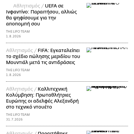
Αθλητισμός /
UEFA σε
Ινφαντίνο: Παραιτήσου, αλλιώς
θα ψηφίσουμε για την
αποπομπή σου
THE LIFO TEAM
1.8.2026
Αθλητισμός /
FIFA: Εγκαταλείπει
το σχέδιο πώλησης μεριδίου του
Μουντιάλ μετά τις αντιδράσεις
THE LIFO TEAM
1.8.2026
Αθλητισμός /
Καλλιτεχνική
Κολύμβηση: Πρωταθλήτριες
Ευρώπης οι αδελφές Αλεξανδρή
στο τεχνικό ντουέτο
THE LIFO TEAM
31.7.2026
Αθλητισμός /
Παραιτήθηκε