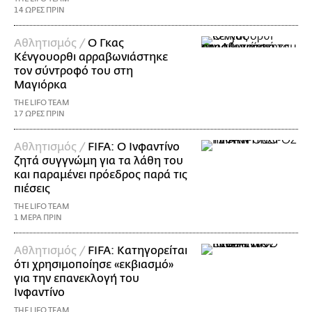
14 ΩΡΕΣ ΠΡΙΝ
Αθλητισμός /
Ο Γκας
Κένγουορθι αρραβωνιάστηκε
τον σύντροφό του στη
Μαγιόρκα
THE LIFO TEAM
17 ΩΡΕΣ ΠΡΙΝ
Αθλητισμός /
FIFA: Ο Ινφαντίνο
ζητά συγγνώμη για τα λάθη του
και παραμένει πρόεδρος παρά τις
πιέσεις
THE LIFO TEAM
1 ΜΕΡΑ ΠΡΙΝ
Αθλητισμός /
FIFA: Κατηγορείται
ότι χρησιμοποίησε «εκβιασμό»
για την επανεκλογή του
Ινφαντίνο
THE LIFO TEAM