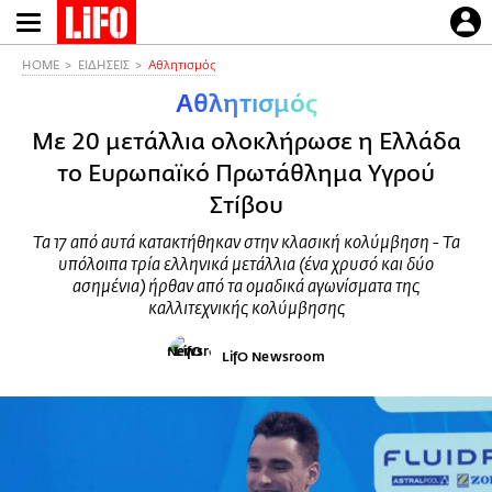
Παράκαμψη
προς
το
HOME
ΕΙΔΗΣΕΙΣ
Αθλητισμός
κυρίως
Αθλητισμός
περιεχόμενο
Με 20 μετάλλια ολοκλήρωσε η Ελλάδα
το Ευρωπαϊκό Πρωτάθλημα Υγρού
Στίβου
Τα 17 από αυτά κατακτήθηκαν στην κλασική κολύμβηση - Τα
υπόλοιπα τρία ελληνικά μετάλλια (ένα χρυσό και δύο
ασημένια) ήρθαν από τα ομαδικά αγωνίσματα της
καλλιτεχνικής κολύμβησης
LifO Newsroom