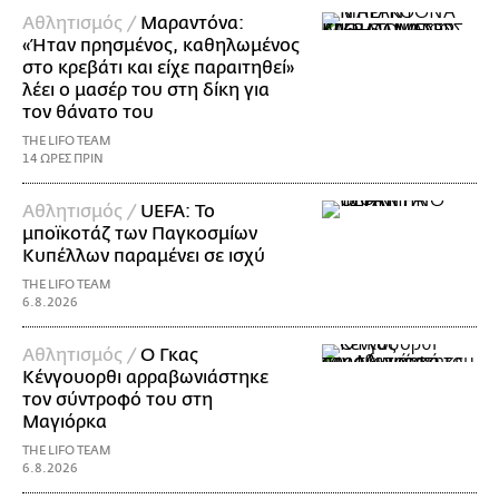
Αθλητισμός /
Μαραντόνα:
«Ήταν πρησμένος, καθηλωμένος
στο κρεβάτι και είχε παραιτηθεί»
λέει ο μασέρ του στη δίκη για
τον θάνατο του
THE LIFO TEAM
14 ΩΡΕΣ ΠΡΙΝ
Αθλητισμός /
UEFA: Το
μποϊκοτάζ των Παγκοσμίων
Κυπέλλων παραμένει σε ισχύ
THE LIFO TEAM
6.8.2026
Αθλητισμός /
Ο Γκας
Κένγουορθι αρραβωνιάστηκε
τον σύντροφό του στη
Μαγιόρκα
THE LIFO TEAM
6.8.2026