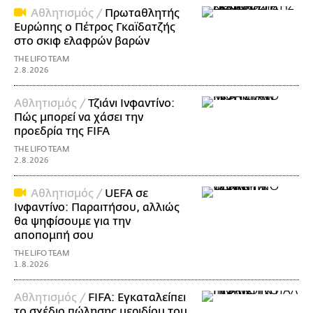
Αθλητισμός /
Πρωταθλητής
Ευρώπης ο Πέτρος Γκαϊδατζής
στο σκιφ ελαφρών βαρών
THE LIFO TEAM
2.8.2026
Αθλητισμός /
Τζιάνι Ινφαντίνο:
Πώς μπορεί να χάσει την
προεδρία της FIFA
THE LIFO TEAM
2.8.2026
Αθλητισμός /
UEFA σε
Ινφαντίνο: Παραιτήσου, αλλιώς
θα ψηφίσουμε για την
αποπομπή σου
THE LIFO TEAM
1.8.2026
Αθλητισμός /
FIFA: Εγκαταλείπει
το σχέδιο πώλησης μεριδίου του