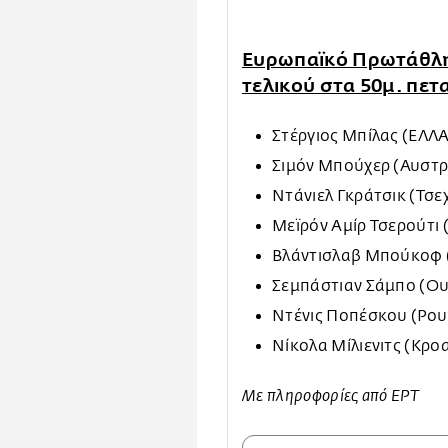
Ευρωπαϊκό Πρωτάθλη
τελικού στα 50μ. πε
Στέργιος Μπίλας (ΕΛΛ
Σιμόν Μπούχερ (Αυστρ
Ντάνιελ Γκράτσικ (Τσε
Μεϊρόν Αμίρ Τσερούτι 
Βλάντισλαβ Μπούκοφ 
Σεμπάστιαν Σάμπο (Ου
Ντένις Ποπέσκου (Ρου
Νίκολα Μίλιενιτς (Κρο
Με πληροφορίες από ΕΡΤ