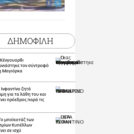
ΔΗΜΟΦΙΛΗ
 Κένγουορθι
νιάστηκε τον σύντροφό
η Μαγιόρκα
 Ινφαντίνο ζητά
μη για τα λάθη του και
νει πρόεδρος παρά τις
Το μποϊκοτάζ των
σμίων Κυπέλλων
νει σε ισχύ