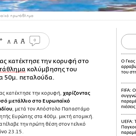
παϊκό πρωτάθλημα
0
λας κατέκτησε την κορυφή στο
Ο Γκας
αρραβω
τάθλημα
κολύμβησης του
του στ
α 50μ. πεταλούδα.
FIFA: Ο
χαρίζοντας
λας κατέκτησε την κορυφή,
συγγνώ
υσό μετάλλιο στο Ευρωπαϊκό
παραμέ
πιέσεις
αδίου
, μετά τον Απόστολο Παπαστάμο
τής Ευρώπης στα 400μ. μικτή ατομική.
UEFA: 
τέλαβε την πρώτη θέση στον τελικό
Παγκο
όνο 23.15.
παραμέ