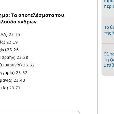
infl
περι
μα: Τα αποτελέσματα του
ταλούδα ανδρών
Το θ
της 
ΑΔΑ) 23.15
ία) 23.19
χία) 23.26
51 τ
(Ισραήλ) 23.28
τη ζ
(Ουκρανία) 23.32
Στάθ
γγαρία) 23.32
μανία) 23.43
ατία) 23.71