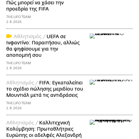
Πώς μπορεί να χάσει την
προεδρία της FIFA
THE LIFO TEAM
2.8.2026
Αθλητισμός /
UEFA σε
Ινφαντίνο: Παραιτήσου, αλλιώς
θα ψηφίσουμε για την
αποπομπή σου
THE LIFO TEAM
1.8.2026
Αθλητισμός /
FIFA: Εγκαταλείπει
το σχέδιο πώλησης μεριδίου του
Μουντιάλ μετά τις αντιδράσεις
THE LIFO TEAM
1.8.2026
Αθλητισμός /
Καλλιτεχνική
Κολύμβηση: Πρωταθλήτριες
Ευρώπης οι αδελφές Αλεξανδρή