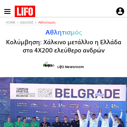
Παράκαμψη
προς
το
HOME
ΕΙΔΗΣΕΙΣ
Αθλητισμός
κυρίως
Αθλητισμός
περιεχόμενο
Κολύμβηση: Χάλκινο μετάλλιο η Ελλάδα
στα 4Χ200 ελεύθερο ανδρών
LifO Newsroom