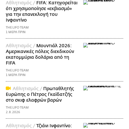
Αθλητισμός /
FIFA: Κατηγορείται
ότι χρησιμοποίησε «εκβιασμό»
για την επανεκλογή του
Ινφαντίνο
THE LIFO TEAM
1 ΜΕΡΑ ΠΡΙΝ
Αθλητισμός /
Μουντιάλ 2026:
Αμερικανικές πόλεις διεκδικούν
εκατομμύρια δολάρια από τη
FIFA
THE LIFO TEAM
1 ΜΕΡΑ ΠΡΙΝ
Αθλητισμός /
Πρωταθλητής
Ευρώπης ο Πέτρος Γκαϊδατζής
στο σκιφ ελαφρών βαρών
THE LIFO TEAM
2.8.2026
Αθλητισμός /
Τζιάνι Ινφαντίνο: