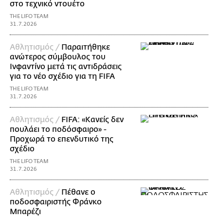
στο τεχνικό ντουέτο
THE LIFO TEAM
31.7.2026
Αθλητισμός /
Παραιτήθηκε
ανώτερος σύμβουλος του
Ινφαντίνο μετά τις αντιδράσεις
για το νέο σχέδιο για τη FIFA
THE LIFO TEAM
31.7.2026
Αθλητισμός /
FIFA: «Κανείς δεν
πουλάει το ποδόσφαιρο» -
Προχωρά το επενδυτικό της
σχέδιο
THE LIFO TEAM
31.7.2026
Αθλητισμός /
Πέθανε ο
ποδοσφαιριστής Φράνκο
Μπαρέζι