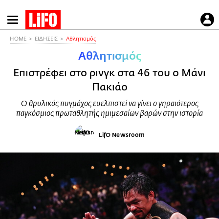
Παράκαμψη
προς
το
HOME
ΕΙΔΗΣΕΙΣ
Αθλητισμός
κυρίως
Αθλητισμός
περιεχόμενο
Επιστρέφει στο ρινγκ στα 46 του ο Μάνι
Πακιάο
Ο θρυλικός πυγμάχος ευελπιστεί να γίνει ο γηραιότερος
παγκόσμιος πρωταθλητής ημιμεσαίων βαρών στην ιστορία
LifO Newsroom