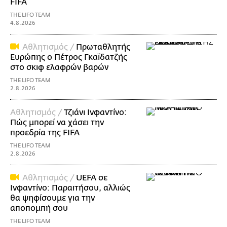
FIFA
THE LIFO TEAM
4.8.2026
Αθλητισμός /
Πρωταθλητής
Ευρώπης ο Πέτρος Γκαϊδατζής
στο σκιφ ελαφρών βαρών
THE LIFO TEAM
2.8.2026
Αθλητισμός /
Τζιάνι Ινφαντίνο:
Πώς μπορεί να χάσει την
προεδρία της FIFA
THE LIFO TEAM
2.8.2026
Αθλητισμός /
UEFA σε
Ινφαντίνο: Παραιτήσου, αλλιώς
θα ψηφίσουμε για την
αποπομπή σου
THE LIFO TEAM