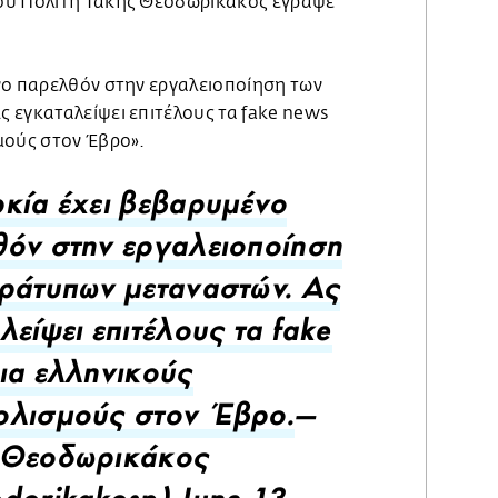
ου Πολίτη Τάκης Θεοδωρικάκος έγραψε
νο παρελθόν στην εργαλειοποίηση των
 εγκαταλείψει επιτέλους τα fake news
μούς στον Έβρο».
κία έχει βεβαρυμένο
όν στην εργαλειοποίηση
ράτυπων μεταναστών. Ας
λείψει επιτέλους τα fake
ια ελληνικούς
ολισμούς στον Έβρο.
—
 Θεοδωρικάκος