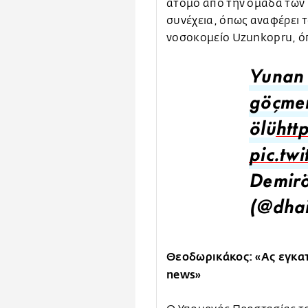
άτομο από την ομάδα των
συνέχεια, όπως αναφέρει 
νοσοκομείο Uzunkopru, ό
Yunan 
göçmen
ölü
htt
pic.tw
Demirö
(@dhai
Θεοδωρικάκος: «Ας εγκατ
news»