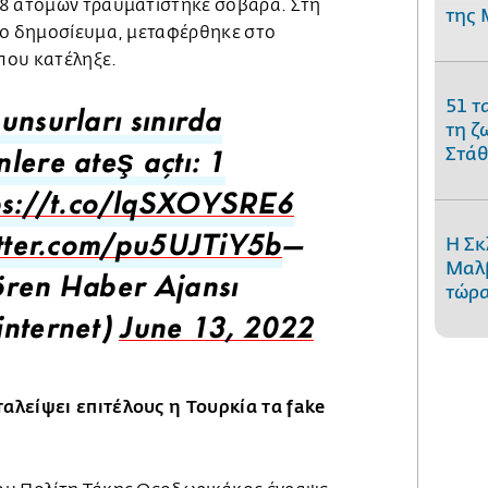
 8 ατόμων τραυματίστηκε σοβαρά. Στη
της 
το δημοσίευμα, μεταφέρθηκε στο
που κατέληξε.
51 τ
unsurları sınırda
τη ζ
Στάθ
lere ateş açtı: 1
ps://t.co/lqSXOYSRE6
Η Σκ
itter.com/pu5UJTiY5b
—
Μαλβ
τώρα
ren Haber Ajansı
nternet)
June 13, 2022
αλείψει επιτέλους η Τουρκία τα fake