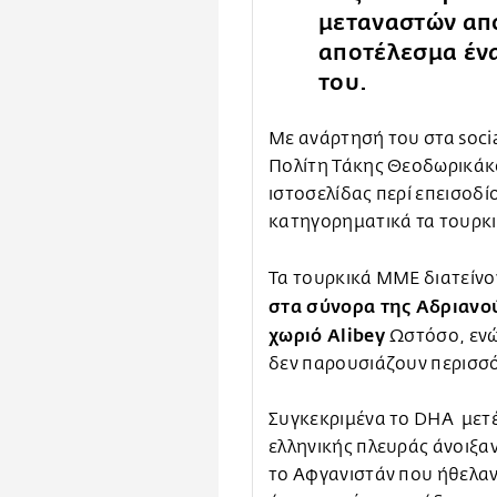
μεταναστών από
αποτέλεσμα ένα
του.
Με ανάρτησή του στα soci
Πολίτη Τάκης Θεοδωρικάκ
ιστοσελίδας περί επεισοδ
κατηγορηματικά τα τουρκ
Τα τουρκικά ΜΜΕ διατείνον
στα σύνορα της Αδριανο
χωριό Alibey
Ωστόσο, ενώ
δεν παρουσιάζουν περισσ
Συγκεκριμένα το DHA μετ
ελληνικής πλευράς άνοιξα
το Αφγανιστάν που ήθελα