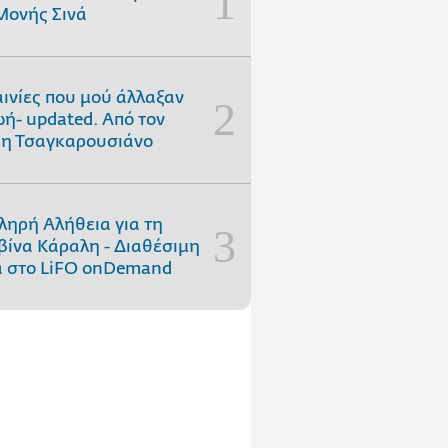
Μονής Σινά
αινίες που μού άλλαξαν
ωή- updated. Aπό τον
η Τσαγκαρουσιάνο
ληρή Αλήθεια για τη
ίνα Κάραλη - Διαθέσιμη
 στo LiFO onDemand