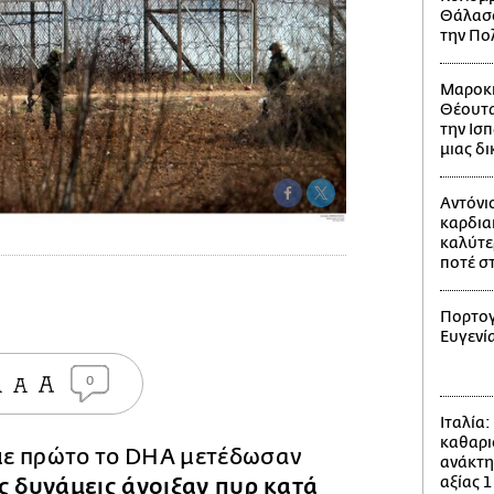
Θάλασσ
την Πο
Μαροκι
Θέουτα
την Ισπ
μιας δ
Αντόνι
καρδια
καλύτε
ποτέ σ
Πορτογ
Ευγενί
0
Ιταλία
καθαρι
ε πρώτο το DHA μετέδωσαν
ανάκτη
αξίας 1
ς δυνάμεις άνοιξαν πυρ κατά