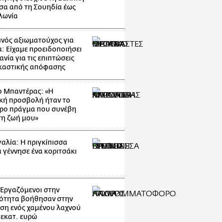
α από τη Σουηδία έως
λωνία
νός αξιωματούχος για
: Είχαμε προειδοποιήσει
ανία για τις επιπτώσεις
ικαστικής απόφασης
ο Μπαντέρας: «Η
κή προσβολή ήταν το
ρο πράγμα που συνέβη
τη ζωή μου»
αλία: Η πριγκίπισσα
α γέννησε ένα κοριτσάκι
: Εργαζόμενοι στην
ότητα βοήθησαν στην
ση ενός χαμένου λαχνού
 εκατ. ευρώ