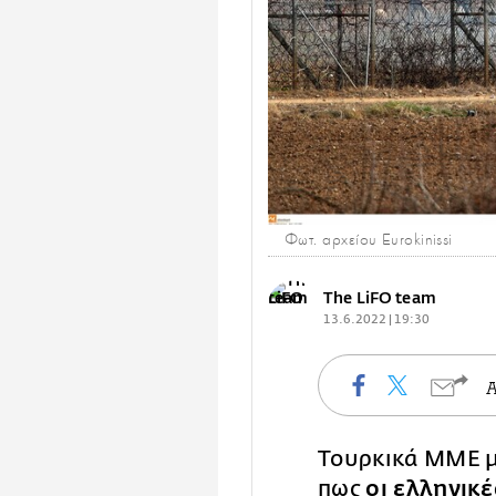
Φωτ. αρχείου Eurokinissi
The LiFO team
13.6.2022 | 19:30
Τουρκικά ΜΜΕ μ
πως
οι ελληνικέ