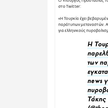
Ο Υπουργός Προστασίας τ
στο Twitter:
«Η Τουρκία έχει βεβαρυμέ
παράτυπων μεταναστών. Ας
για ελληνικούς πυροβολισ
Η Τουρ
παρελθ
των πα
εγκατα
news γ
πυροβ
Τάκης