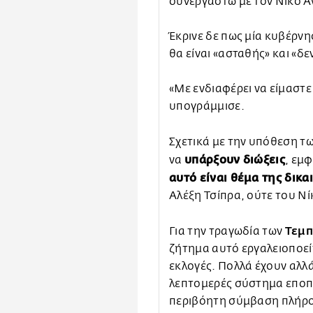
συνεργαστώ με τον Νίκο 
Έκρινε δε πως μία κυβέρν
θα είναι «ασταθής» και «δ
«Με ενδιαφέρει να είμαστε
υπογράμμισε.
Σχετικά με την υπόθεση τ
υπάρξουν διώξεις
να
, εμ
αυτό είναι θέμα της δικ
Αλέξη Τσίπρα, ούτε του Ν
Τεμ
Για την τραγωδία των
ζήτημα αυτό εργαλειοποείτα
εκλογές. Πολλά έχουν αλλ
λεπτομερές σύστημα εποπτ
περιβόητη σύμβαση πλήρο