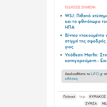
ΕΙΔΗΣΕΙΣ ΣΗΜΕΡΑ:
WSJ: Πιθανό χτύπημ
και το φθινόπωρο το
ΗΠΑ
Βίντεο ντοκουμέντο 
στιγμή της σφοδρής
γιος
Υπόθεση Marfin: Στ
κατηγορούμενη - Εικ
Ακολουθήστε το
LiFO.gr
σ
ειδήσεις
Πολιτική
ΚΥΡΙΑΚΟΣ
Tags
ΣΥΡΙΖΑ
ΝΕ