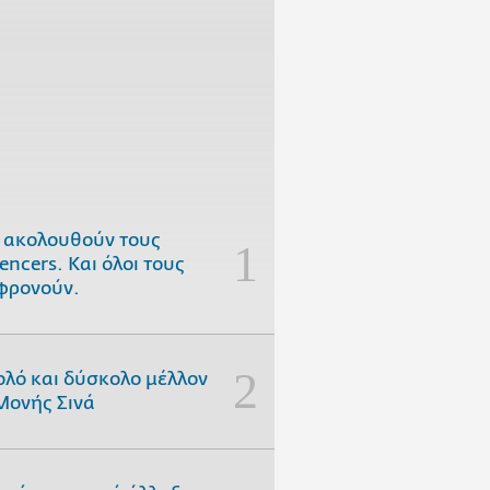
 ακολουθούν τους
uencers. Και όλοι τους
φρονούν.
ολό και δύσκολο μέλλον
Μονής Σινά