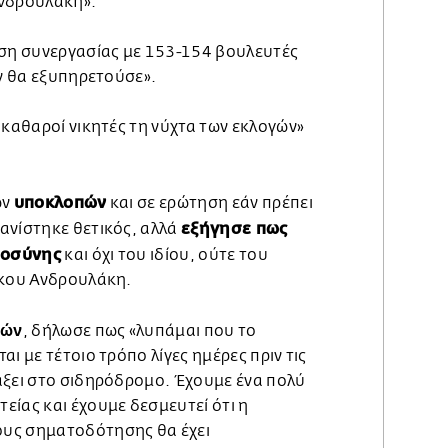
Ανδρουλάκη».
ηση συνεργασίας με 153-154 βουλευτές
εν θα εξυπηρετούσε».
 καθαροί νικητές τη νύχτα των εκλογών»
υποκλοπών
ων
και σε ερώτηση εάν πρέπει
εξήγησε πως
φανίστηκε θετικός, αλλά
αιοσύνης
και όχι του ιδίου, ούτε του
ίκου Ανδρουλάκη.
πών
, δήλωσε πως «λυπάμαι που το
ι με τέτοιο τρόπο λίγες ημέρες πριν τις
άξει στο σιδηρόδρομο. Έχουμε ένα πολύ
είας και έχουμε δεσμευτεί ότι η
υς σηματοδότησης θα έχει