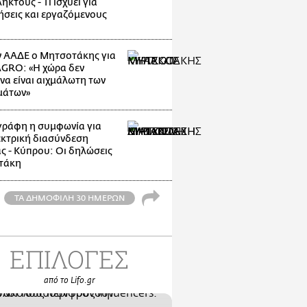
κτους - Τι ισχύει για
ρήσεις και εργαζόμενους
 ΑΑΔΕ ο Μητσοτάκης για
GRO: «Η χώρα δεν
να είναι αιχμάλωτη των
μάτων»
ράφη η συμφωνία για
εκτρική διασύνδεση
ς - Κύπρου: Οι δηλώσεις
τάκη
ΤΑ ΔΗΜΟΦΙΛΗ 30 ΗΜΕΡΩΝ
ΕΠΙΛΟΓΕΣ
από το Lifo.gr