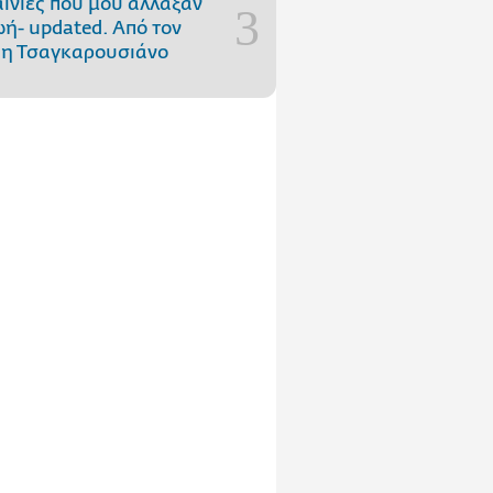
αινίες που μού άλλαξαν
ωή- updated. Aπό τον
η Τσαγκαρουσιάνο