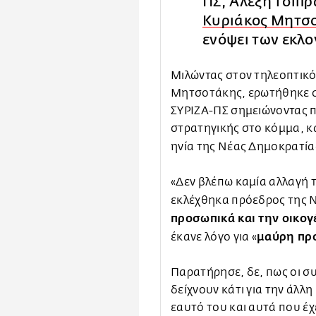
ΠΣ, Αλέξη Τσίπ
Κυριάκος Μητσ
ενόψει των εκλο
Μιλώντας στον τηλεοπτικό
Μητσοτάκης, ερωτήθηκε σχ
ΣΥΡΙΖΑ-ΠΣ σημειώνοντας π
στρατηγικής στο κόμμα, κ
ηνία της Νέας Δημοκρατία
«Δεν βλέπω καμία αλλαγή τ
εκλέχθηκα πρόεδρος της 
προσωπικά και την οικογ
μαύρη πρ
έκανε λόγο για «
Παρατήρησε, δε, πως οι συ
δείχνουν κάτι για την άλλ
εαυτό του και αυτά που έχ