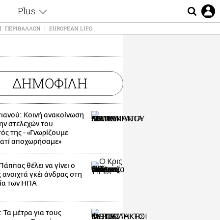
Plus
ς
Θέματα
ΠΕΡΙΒΆΛΛΟΝ
EUROPEAN LIFO
Συνεντεύξεις
ς
Videos
τα
Αφιερώματα
t
ΔΗΜΟΦΙΛΗ
Ζώδια
Εξομολογήσεις
Blogs
μη
ιανού: Κοινή ανακοίνωση
Οι Αθηναίοι
ς
ην στελεχών του
Απώλειες
ός της - «Γνωρίζουμε
ιατί αποχωρήσαμε»
Lgbtqi+
Επιλογές
Πάππας θέλει να γίνει ο
 ανοιχτά γκέι άνδρας στη
ία των ΗΠΑ
 Τα μέτρα για τους