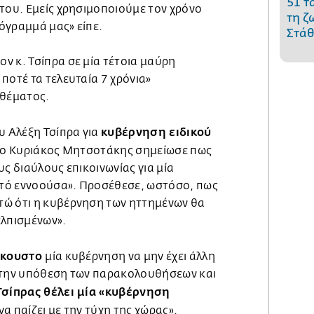
51 τ
του. Εμείς χρησιμοποιούμε τον χρόνο
τη ζ
ρόγραμμά μας» είπε.
Στάθ
ν κ. Τσίπρα σε μία τέτοια μαύρη
ποτέ τα τελευταία 7 χρόνια»
 θέματος.
κυβέρνηση ειδικού
υ Αλέξη Τσίπρα για
, ο Κυριάκος Μητσοτάκης σημείωσε πως
υς διαύλους επικοινωνίας για μία
τό εννοούσα». Προσέθεσε, ωστόσο, πως
τώ ότι η κυβέρνηση των ηττημένων θα
ελπισμένων».
άκουστο
μία κυβέρνηση να μην έχει άλλη
 την υπόθεση των παρακολουθήσεων και
Τσίπρας θέλει μία «κυβέρνηση
 να παίζει με την τύχη της χώρας».