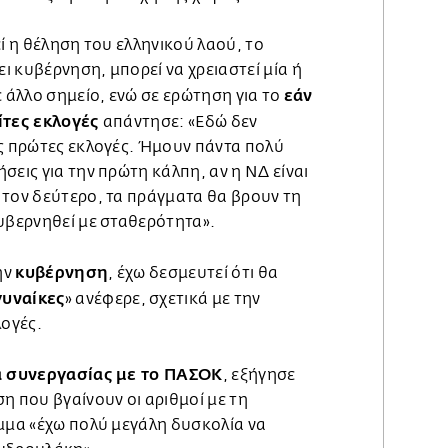
εί η θέληση του ελληνικού λαού, το
 κυβέρνηση, μπορεί να χρειαστεί μία ή
εάν
ε άλλο σημείο, ενώ σε ερώτηση για το
ίτες εκλογές
απάντησε: «Εδώ δεν
ις πρώτες εκλογές. Ήμουν πάντα πολύ
σεις για την πρώτη κάλπη, αν η ΝΔ είναι
 τον δεύτερο, τα πράγματα θα βρουν τη
κυβερνηθεί με σταθερότητα».
κυβέρνηση
ην
, έχω δεσμευτεί ότι θα
γυναίκες
» ανέφερε, σχετικά με την
λογές.
α συνεργασίας με το ΠΑΣΟΚ
, εξήγησε
η που βγαίνουν οι αριθμοί με τη
όμμα «έχω πολύ μεγάλη δυσκολία να