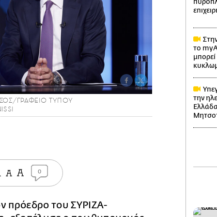
πυρόπλη
επιχει
Στην
το myA
μπορεί 
κυκλω
Υπεγ
την ηλ
ΤΣΟΣ/ΓΡΑΦΕΙΟ ΤΥΠΟΥ
Ελλάδα
ISSI
Μητσο
0
ν πρόεδρο του ΣΥΡΙΖΑ-