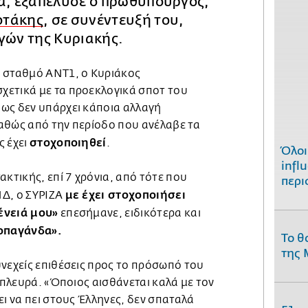
ρα, εξαπέλυσε ο πρωθυπουργός,
οτάκης
, σε συνέντευξή του,
γών της Κυριακής.
 σταθμό ΑΝΤ1, ο Κυριάκος
ετικά με τα προεκλογικά σποτ του
ως δεν υπάρχει κάποια αλλαγή
αθώς από την περίοδο που ανέλαβε τα
στοχοποιηθεί
ς έχει
.
Όλοι
infl
ακτικής, επί 7 χρόνια, από τότε που
περι
με έχει στοχοποιήσει
ΝΔ, ο ΣΥΡΙΖΑ
ένειά μου»
επεσήμανε, ειδικότερα και
οπαγάνδα».
Το θ
της 
νεχείς επιθέσεις προς το πρόσωπό του
η πλευρά. «Όποιος αισθάνεται καλά με τον
ει να πει στους Έλληνες, δεν σπαταλά