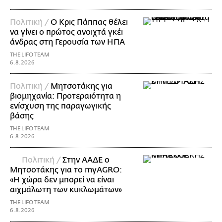
Πολιτική /
Ο Κρις Πάππας θέλει
να γίνει ο πρώτος ανοιχτά γκέι
άνδρας στη Γερουσία των ΗΠΑ
THE LIFO TEAM
6.8.2026
Πολιτική /
Μητσοτάκης για
βιομηχανία: Προτεραιότητα η
ενίσχυση της παραγωγικής
βάσης
THE LIFO TEAM
6.8.2026
Πολιτική /
Στην ΑΑΔΕ ο
Μητσοτάκης για το myAGRO:
«Η χώρα δεν μπορεί να είναι
αιχμάλωτη των κυκλωμάτων»
THE LIFO TEAM
6.8.2026