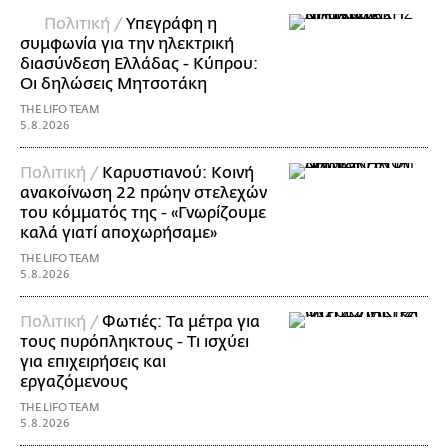
Πολιτική /
Υπεγράφη η
συμφωνία για την ηλεκτρική
διασύνδεση Ελλάδας - Κύπρου:
Οι δηλώσεις Μητσοτάκη
THE LIFO TEAM
5.8.2026
Πολιτική /
Καρυστιανού: Κοινή
ανακοίνωση 22 πρώην στελεχών
του κόμματός της - «Γνωρίζουμε
καλά γιατί αποχωρήσαμε»
THE LIFO TEAM
5.8.2026
Πολιτική /
Φωτιές: Τα μέτρα για
τους πυρόπληκτους - Τι ισχύει
για επιχειρήσεις και
εργαζόμενους
THE LIFO TEAM
5.8.2026