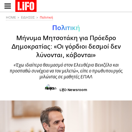
Παράκαμψη
προς
το
HOME
ΕΙΔΗΣΕΙΣ
Πολιτική
κυρίως
Πολιτική
περιεχόμενο
Μήνυμα Μητσοτάκη για Πρόεδρο
Δημοκρατίας: «Οι γόρδιοι δεσμοί δεν
λύνονται, κόβονται»
«Έχω ιδιαίτερο θαυμασμό στον Ελευθέριο Βενιζέλο και
προσπαθώ συνέχεια να τον μελετώ», είπε ο πρωθυπουργός
μιλώντας σε μαθητές ΕΠΑΛ
LifO Newsroom