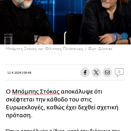
Μπάμπης Στόκας και Φίλιππος Πλιάτσικας / Φωτ: Glomex
0
12.4.2024 | 08:48
Ο
Μπάμπης Στόκας
αποκάλυψε ότι
σκέφτεται την κάθοδο του στις
Ευρωεκλογές, καθώς έχει δεχθεί σχετική
πρόταση.