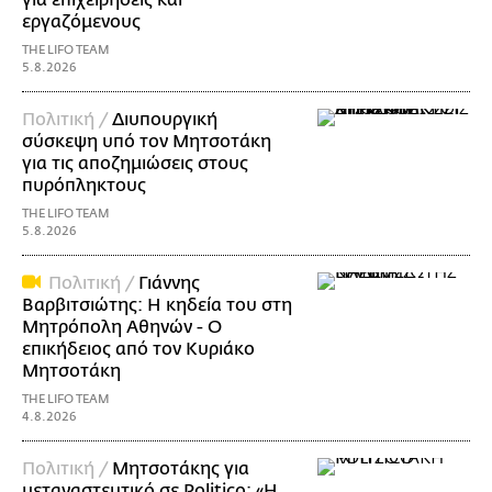
εργαζόμενους
THE LIFO TEAM
5.8.2026
Πολιτική /
Διυπουργική
σύσκεψη υπό τον Μητσοτάκη
για τις αποζημιώσεις στους
πυρόπληκτους
THE LIFO TEAM
5.8.2026
Πολιτική /
Γιάννης
Βαρβιτσιώτης: Η κηδεία του στη
Μητρόπολη Αθηνών - Ο
επικήδειος από τον Κυριάκο
Μητσοτάκη
THE LIFO TEAM
4.8.2026
Πολιτική /
Μητσοτάκης για
μεταναστευτικό σε Politico: «Η