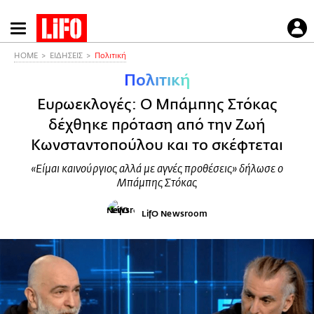
Παράκαμψη
προς
το
HOME
ΕΙΔΗΣΕΙΣ
Πολιτική
κυρίως
Πολιτική
περιεχόμενο
Ευρωεκλογές: Ο Μπάμπης Στόκας
δέχθηκε πρόταση από την Ζωή
Κωνσταντοπούλου και το σκέφτεται
«Είμαι καινούργιος αλλά με αγνές προθέσεις» δήλωσε ο
Μπάμπης Στόκας
LifO Newsroom