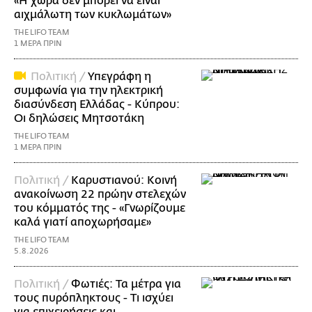
«Η χώρα δεν μπορεί να είναι
αιχμάλωτη των κυκλωμάτων»
THE LIFO TEAM
1 ΜΕΡΑ ΠΡΙΝ
Πολιτική /
Υπεγράφη η
συμφωνία για την ηλεκτρική
διασύνδεση Ελλάδας - Κύπρου:
Οι δηλώσεις Μητσοτάκη
THE LIFO TEAM
1 ΜΕΡΑ ΠΡΙΝ
Πολιτική /
Καρυστιανού: Κοινή
ανακοίνωση 22 πρώην στελεχών
του κόμματός της - «Γνωρίζουμε
καλά γιατί αποχωρήσαμε»
THE LIFO TEAM
5.8.2026
Πολιτική /
Φωτιές: Τα μέτρα για
τους πυρόπληκτους - Τι ισχύει
για επιχειρήσεις και