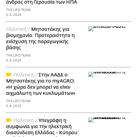
άνδρας στη Γερουσία των ΗΠΑ
THE LIFO TEAM
6.8.2026
Πολιτική /
Μητσοτάκης για
βιομηχανία: Προτεραιότητα η
ενίσχυση της παραγωγικής
βάσης
THE LIFO TEAM
6.8.2026
Πολιτική /
Στην ΑΑΔΕ ο
Μητσοτάκης για το myAGRO:
«Η χώρα δεν μπορεί να είναι
αιχμάλωτη των κυκλωμάτων»
THE LIFO TEAM
6.8.2026
Πολιτική /
Υπεγράφη η
συμφωνία για την ηλεκτρική
διασύνδεση Ελλάδας - Κύπρου: