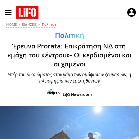
Παράκαμψη
προς
το
HOME
ΕΙΔΗΣΕΙΣ
Πολιτική
κυρίως
Πολιτική
περιεχόμενο
Έρευνα Prorata: Επικράτηση ΝΔ στη
«μάχη του κέντρου»- Οι κερδισμένοι και
οι χαμένοι
Υπέρ του δικαιώματος στον γάμο των ομόφυλων ζευγαριών, η
πλειοψηφία των ερωτηθέντων
LifO Newsroom