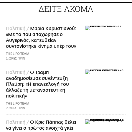
ΔΕΙΤΕ ΑΚΟΜΑ
Πολιτική /
Μαρία Καρυστιανού:
«Με το που αποχώρησε ο
Αυγερινός, κατευθείαν
συντονίστηκε κίνημα υπέρ του»
THE LIFO TEAM
1 ΩΡΕΣ ΠΡΙΝ
Πολιτική /
Ο Τραμπ
αναδημοσίευσε συνέντευξη
Πλεύρη: «Η επανεκλογή του
άλλαξε τη μεταναστευτική
πολιτική»
THE LIFO TEAM
2 ΩΡΕΣ ΠΡΙΝ
Πολιτική /
Ο Κρις Πάππας θέλει
να γίνει ο πρώτος ανοιχτά γκέι