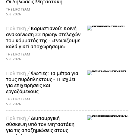
Οι δηλώσεις Μητσοτάκη
THE LIFO TEAM
5.8.2026
Πολιτική /
Καρυστιανού: Κοινή
ανακοίνωση 22 πρώην στελεχών
του κόμματός της - «Γνωρίζουμε
καλά γιατί αποχωρήσαμε»
THE LIFO TEAM
5.8.2026
Πολιτική /
Φωτιές: Τα μέτρα για
τους πυρόπληκτους - Τι ισχύει
για επιχειρήσεις και
εργαζόμενους
THE LIFO TEAM
5.8.2026
Πολιτική /
Διυπουργική
σύσκεψη υπό τον Μητσοτάκη
για τις αποζημιώσεις στους