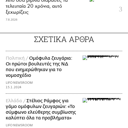
τελευταία 20 χρόνια, αυτό
ξεχωρίζεις
7.8.2026
ΣΧΕΤΙΚΑ ΑΡΘΡΑ
Πολιτική /
Ομόφυλα ζευγάρια:
Οι πρώτοι βουλευτές της ΝΔ
που ενημερώθηκαν για το
νομοσχέδιο
LIFO NEWSROOM
15.1.2024
Ελλάδα /
Στέλιος Ράμφος για
γάμο ομόφυλων ζευγαριών: «Το
σύμφωνο ελεύθερης συμβίωσης
καλύπτει όλα τα προβλήματα»
LIFO NEWSROOM