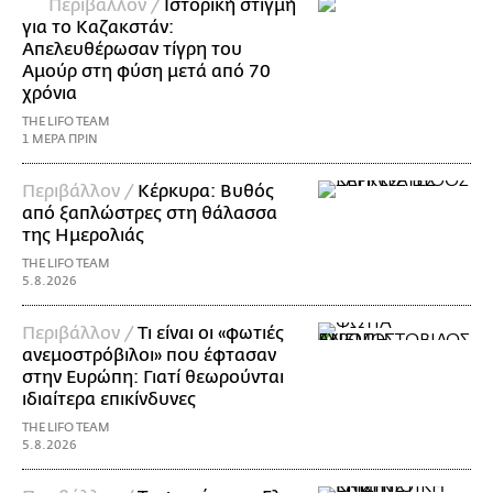
Περιβάλλον /
Ιστορική στιγμή
για το Καζακστάν:
Απελευθέρωσαν τίγρη του
Αμούρ στη φύση μετά από 70
χρόνια
THE LIFO TEAM
1 ΜΕΡΑ ΠΡΙΝ
Περιβάλλον /
Κέρκυρα: Βυθός
από ξαπλώστρες στη θάλασσα
της Ημερολιάς
THE LIFO TEAM
5.8.2026
Περιβάλλον /
Τι είναι οι «φωτιές
ανεμοστρόβιλοι» που έφτασαν
στην Ευρώπη: Γιατί θεωρούνται
ιδιαίτερα επικίνδυνες
THE LIFO TEAM
5.8.2026