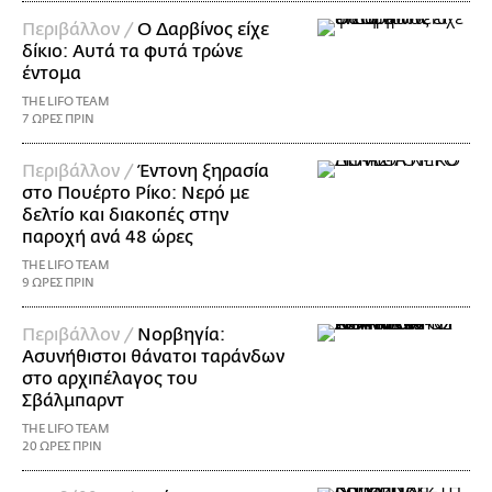
Περιβάλλον /
Ο Δαρβίνος είχε
δίκιο: Αυτά τα φυτά τρώνε
έντομα
THE LIFO TEAM
7 ΩΡΕΣ ΠΡΙΝ
Περιβάλλον /
Έντονη ξηρασία
στο Πουέρτο Ρίκο: Νερό με
δελτίο και διακοπές στην
παροχή ανά 48 ώρες
THE LIFO TEAM
9 ΩΡΕΣ ΠΡΙΝ
Περιβάλλον /
Νορβηγία:
Ασυνήθιστοι θάνατοι ταράνδων
στο αρχιπέλαγος του
Σβάλμπαρντ
THE LIFO TEAM
20 ΩΡΕΣ ΠΡΙΝ