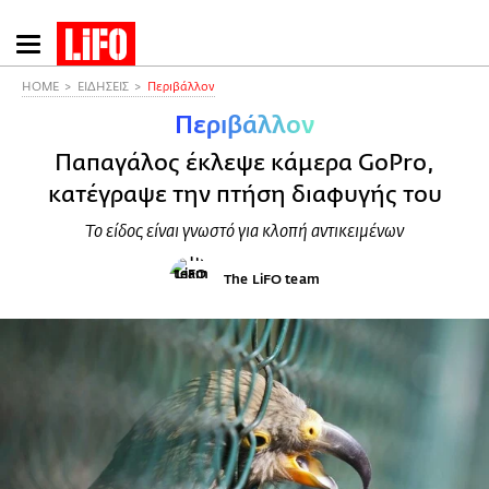
Παράκαμψη
προς
το
HOME
ΕΙΔΗΣΕΙΣ
Περιβάλλον
κυρίως
Περιβάλλον
περιεχόμενο
Παπαγάλος έκλεψε κάμερα GoPro,
κατέγραψε την πτήση διαφυγής του
Το είδος είναι γνωστό για κλοπή αντικειμένων
The LiFO team