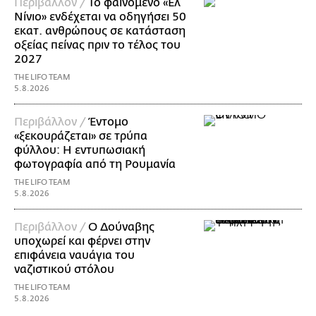
Περιβάλλον /
Το φαινόμενο «Ελ
Νίνιο» ενδέχεται να οδηγήσει 50
εκατ. ανθρώπους σε κατάσταση
οξείας πείνας πριν το τέλος του
2027
THE LIFO TEAM
5.8.2026
Περιβάλλον /
Έντομο
«ξεκουράζεται» σε τρύπα
φύλλου: Η εντυπωσιακή
φωτογραφία από τη Ρουμανία
THE LIFO TEAM
5.8.2026
Περιβάλλον /
Ο Δούναβης
υποχωρεί και φέρνει στην
επιφάνεια ναυάγια του
ναζιστικού στόλου
THE LIFO TEAM
5.8.2026