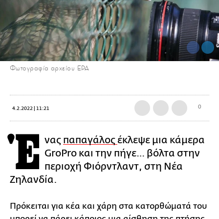
Φωτογραφία αρχείου EPA
0
4.2.2022 | 11:21
Έ
νας
παπαγάλος
έκλεψε μια κάμερα
GroPro και την πήγε… βόλτα στην
περιοχή Φιόρντλαντ, στη Νέα
Ζηλανδία.
Πρόκειται για κέα και χάρη στα κατορθώματά του
μπορεί να πάρει κάποιος μια αίσθηση της πτήσης