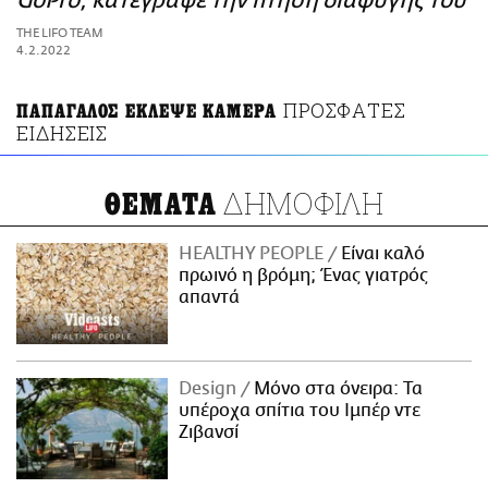
GoPro, κατέγραψε την πτήση διαφυγής του
ΑΜΠΑ
THE LIFO TEAM
PRINT
4.2.2022
ΠΡΟΣΦΑΤΕΣ
ΠΑΠΑΓΑΛΟΣ ΕΚΛΕΨΕ ΚΑΜΕΡΑ
ΕΙΔΗΣΕΙΣ
ΔΗΜΟΦΙΛΗ
ΘΕΜΑΤΑ
HEALTHY PEOPLE
Είναι καλό
πρωινό η βρόμη; Ένας γιατρός
απαντά
Design
Μόνο στα όνειρα: Τα
υπέροχα σπίτια του Ιμπέρ ντε
Ζιβανσί