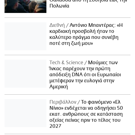
Θάλασσα από τη Σουηδία έως την
Πολωνία
Διεθνή
Αντόνιο Μπαντέρας: «Η
καρδιακή προσβολή ήταν το
καλύτερο πράγμα που συνέβη
ποτέ στη ζωή μου»
Τech & Science
Μούμιες των
Ίνκας παρέχουν την πρώτη
απόδειξη DNA ότι οι Ευρωπαίοι
μετέφεραν την ευλογιά στην
Αμερική
Περιβάλλον
Το φαινόμενο «Ελ
Νίνιο» ενδέχεται να οδηγήσει 50
εκατ. ανθρώπους σε κατάσταση
οξείας πείνας πριν το τέλος του
2027