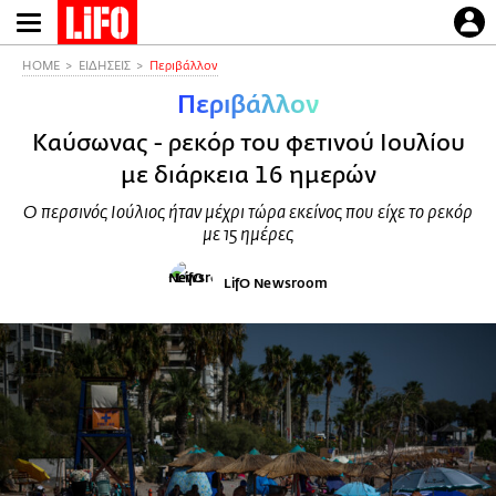
Παράκαμψη
προς
το
HOME
ΕΙΔΗΣΕΙΣ
Περιβάλλον
κυρίως
Περιβάλλον
περιεχόμενο
Καύσωνας - ρεκόρ του φετινού Ιουλίου
με διάρκεια 16 ημερών
Ο περσινός Ιούλιος ήταν μέχρι τώρα εκείνος που είχε το ρεκόρ
με 15 ημέρες
LifO Newsroom