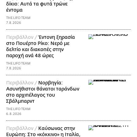
δίκιο: Αυτά τα φυτά τρώνε
έντομα
THE LIFO TEAM
7.8.2026
Περιβάλλον /
Έντονη ξηρασία
στο Πουέρτο Ρίκο: Νερό με
δελτίο και διακοπές στην
παροχή ανά 48 ώρες
THE LIFO TEAM
7.8.2026
Περιβάλλον /
Νορβηγία:
Ασυνήθιστοι θάνατοι ταράνδων
στο αρχιπέλαγος του
Σβάλμπαρντ
THE LIFO TEAM
6.8.2026
Περιβάλλον /
Καύσωνας στην
Ευρώπη: Στο «κόκκινο» η Ιταλία,