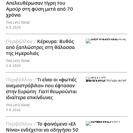
Απελευθέρωσαν τίγρη του
Αμούρ στη φύση μετά από 70
χρόνια
THE LIFO TEAM
6.8.2026
Περιβάλλον /
Κέρκυρα: Βυθός
από ξαπλώστρες στη θάλασσα
της Ημερολιάς
THE LIFO TEAM
5.8.2026
Περιβάλλον /
Τι είναι οι «φωτιές
ανεμοστρόβιλοι» που έφτασαν
στην Ευρώπη: Γιατί θεωρούνται
ιδιαίτερα επικίνδυνες
THE LIFO TEAM
5.8.2026
Περιβάλλον /
Το φαινόμενο «Ελ
Νίνιο» ενδέχεται να οδηγήσει 50