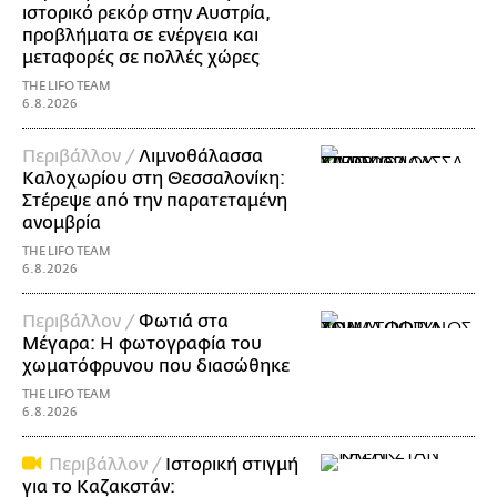
ιστορικό ρεκόρ στην Αυστρία,
προβλήματα σε ενέργεια και
μεταφορές σε πολλές χώρες
THE LIFO TEAM
6.8.2026
Περιβάλλον /
Λιμνοθάλασσα
Καλοχωρίου στη Θεσσαλονίκη:
Στέρεψε από την παρατεταμένη
ανομβρία
THE LIFO TEAM
6.8.2026
Περιβάλλον /
Φωτιά στα
Μέγαρα: Η φωτογραφία του
χωματόφρυνου που διασώθηκε
THE LIFO TEAM
6.8.2026
Περιβάλλον /
Ιστορική στιγμή
για το Καζακστάν: