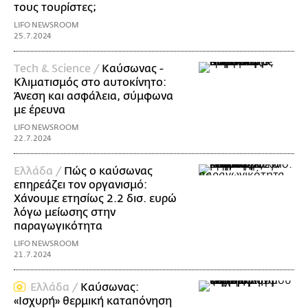
τους τουρίστες;
LIFO NEWSROOM
25.7.2024
Τech & Science /
Καύσωνας -
Κλιματισμός στο αυτοκίνητο:
Άνεση και ασφάλεια, σύμφωνα
με έρευνα
LIFO NEWSROOM
22.7.2024
Ελλάδα /
Πώς ο καύσωνας
επηρεάζει τον οργανισμό:
Χάνουμε ετησίως 2.2 δισ. ευρώ
λόγω μείωσης στην
παραγωγικότητα
LIFO NEWSROOM
21.7.2024
Ελλάδα /
Καύσωνας:
«Ισχυρή» θερμική καταπόνηση