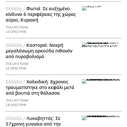
Ελλάδα /
Φωτιά: Σε αυξημένο
κίνδυνο 6 περιφέρειες της χώρας
αύριο, Κυριακή
THE LIFO TEAM
15 ΩΡΕΣ ΠΡΙΝ
Ελλάδα /
Καστοριά: Νεκρή
μεγαλόσωμη αρκούδα πιθανόν
από πυροβολισμό
THE LIFO TEAM
16 ΩΡΕΣ ΠΡΙΝ
Ελλάδα /
Χαλκιδική: 8χρονος
τραυματίστηκε στο κεφάλι μετά
από βουτιά στη θάλασσα
THE LIFO TEAM
18 ΩΡΕΣ ΠΡΙΝ
Ελλάδα /
Λυκαβηττός: Σε
57χρονη γυναίκα από την