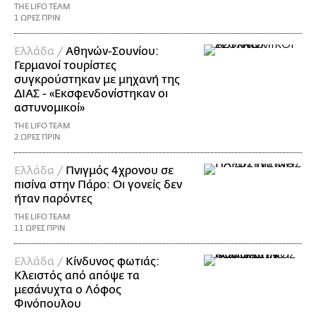
THE LIFO TEAM
1 ΩΡΕΣ ΠΡΙΝ
Ελλάδα /
Αθηνών-Σουνίου:
Γερμανοί τουρίστες
συγκρούστηκαν με μηχανή της
ΔΙΑΣ - «Εκσφενδονίστηκαν οι
αστυνομικοί»
THE LIFO TEAM
2 ΩΡΕΣ ΠΡΙΝ
Ελλάδα /
Πνιγμός 4χρονου σε
πισίνα στην Πάρο: Οι γονείς δεν
ήταν παρόντες
THE LIFO TEAM
11 ΩΡΕΣ ΠΡΙΝ
Ελλάδα /
Κίνδυνος φωτιάς:
Κλειστός από απόψε τα
μεσάνυχτα ο Λόφος
Φινόπουλου