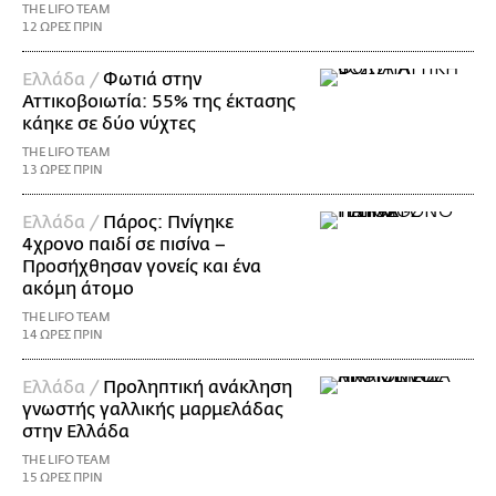
THE LIFO TEAM
12 ΩΡΕΣ ΠΡΙΝ
Ελλάδα /
Φωτιά στην
Αττικοβοιωτία: 55% της έκτασης
κάηκε σε δύο νύχτες
THE LIFO TEAM
13 ΩΡΕΣ ΠΡΙΝ
Ελλάδα /
Πάρος: Πνίγηκε
4χρονο παιδί σε πισίνα –
Προσήχθησαν γονείς και ένα
ακόμη άτομο
THE LIFO TEAM
14 ΩΡΕΣ ΠΡΙΝ
Ελλάδα /
Προληπτική ανάκληση
γνωστής γαλλικής μαρμελάδας
στην Ελλάδα
THE LIFO TEAM
15 ΩΡΕΣ ΠΡΙΝ