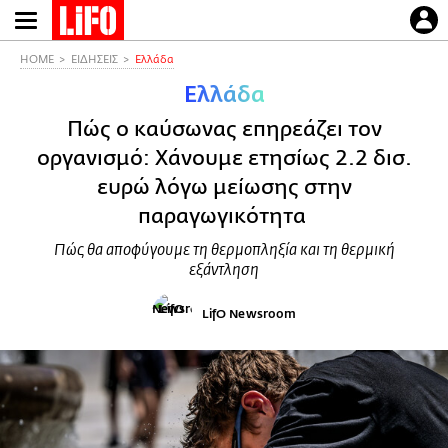
Παράκαμψη
προς
το
HOME
ΕΙΔΗΣΕΙΣ
Ελλάδα
κυρίως
Ελλάδα
περιεχόμενο
Πώς ο καύσωνας επηρεάζει τον
οργανισμό: Χάνουμε ετησίως 2.2 δισ.
ευρώ λόγω μείωσης στην
παραγωγικότητα
Πώς θα αποφύγουμε τη θερμοπληξία και τη θερμική
εξάντληση
LifO Newsroom