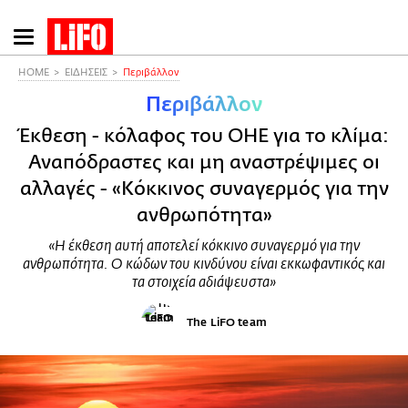
Παράκαμψη
προς
το
HOME
ΕΙΔΗΣΕΙΣ
Περιβάλλον
κυρίως
Περιβάλλον
περιεχόμενο
Έκθεση - κόλαφος του ΟΗΕ για το κλίμα:
Αναπόδραστες και μη αναστρέψιμες οι
αλλαγές - «Κόκκινος συναγερμός για την
ανθρωπότητα»
«Η έκθεση αυτή αποτελεί κόκκινο συναγερμό για την
ανθρωπότητα. Ο κώδων του κινδύνου είναι εκκωφαντικός και
τα στοιχεία αδιάψευστα»
The LiFO team