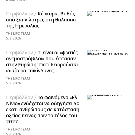
Περιβάλλον /
Κέρκυρα: Βυθός
από ξαπλώστρες στη θάλασσα
της Ημερολιάς
THE LIFO TEAM
5.8.2026
Περιβάλλον /
Τι είναι οι «φωτιές
ανεμοστρόβιλοι» που έφτασαν
στην Ευρώπη: Γιατί θεωρούνται
ιδιαίτερα επικίνδυνες
THE LIFO TEAM
5.8.2026
Περιβάλλον /
Το φαινόμενο «Ελ
Νίνιο» ενδέχεται να οδηγήσει 50
εκατ. ανθρώπους σε κατάσταση
οξείας πείνας πριν το τέλος του
2027
THE LIFO TEAM
5.8.2026