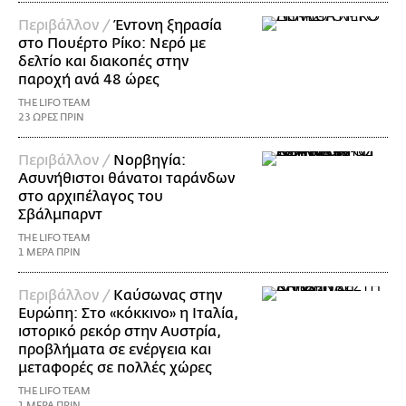
Περιβάλλον /
Έντονη ξηρασία
στο Πουέρτο Ρίκο: Νερό με
δελτίο και διακοπές στην
παροχή ανά 48 ώρες
THE LIFO TEAM
23 ΩΡΕΣ ΠΡΙΝ
Περιβάλλον /
Νορβηγία:
Ασυνήθιστοι θάνατοι ταράνδων
στο αρχιπέλαγος του
Σβάλμπαρντ
THE LIFO TEAM
1 ΜΕΡΑ ΠΡΙΝ
Περιβάλλον /
Καύσωνας στην
Ευρώπη: Στο «κόκκινο» η Ιταλία,
ιστορικό ρεκόρ στην Αυστρία,
προβλήματα σε ενέργεια και
μεταφορές σε πολλές χώρες
THE LIFO TEAM
1 ΜΕΡΑ ΠΡΙΝ