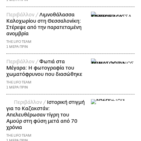
Περιβάλλον /
Λιμνοθάλασσα
Καλοχωρίου στη Θεσσαλονίκη:
Στέρεψε από την παρατεταμένη
ανομβρία
THE LIFO TEAM
1 ΜΕΡΑ ΠΡΙΝ
Περιβάλλον /
Φωτιά στα
Μέγαρα: Η φωτογραφία του
χωματόφρυνου που διασώθηκε
THE LIFO TEAM
1 ΜΕΡΑ ΠΡΙΝ
Περιβάλλον /
Ιστορική στιγμή
για το Καζακστάν:
Απελευθέρωσαν τίγρη του
Αμούρ στη φύση μετά από 70
χρόνια
THE LIFO TEAM
1 ΜΕΡΑ ΠΡΙΝ